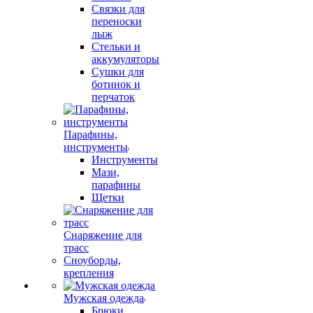
Связки для
переноски
лыж
Стельки и
аккумуляторы
Сушки для
ботинок и
перчаток
Парафины,
инструменты
Инструменты
Мази,
парафины
Щетки
Снаряжение для
трасс
Сноуборды,
крепления
Мужская одежда
Брюки