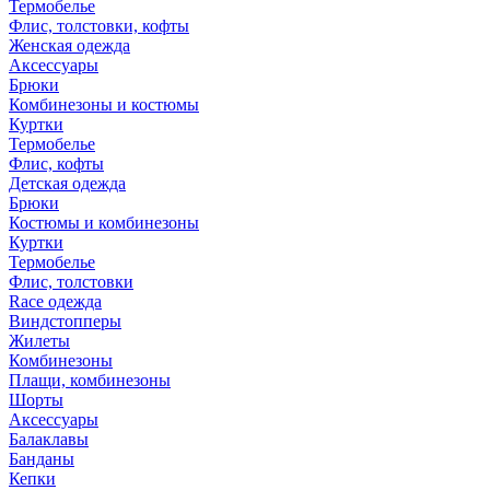
Термобелье
Флис, толстовки, кофты
Женская одежда
Аксессуары
Брюки
Комбинезоны и костюмы
Куртки
Термобелье
Флис, кофты
Детская одежда
Брюки
Костюмы и комбинезоны
Куртки
Термобелье
Флис, толстовки
Race одежда
Виндстопперы
Жилеты
Комбинезоны
Плащи, комбинезоны
Шорты
Аксессуары
Балаклавы
Банданы
Кепки