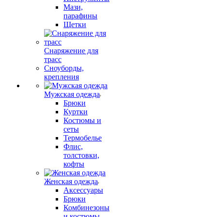
Мази,
парафины
Щетки
Снаряжение для
трасс
Сноуборды,
крепления
Мужская одежда
Брюки
Куртки
Костюмы и
сеты
Термобелье
Флис,
толстовки,
кофты
Женская одежда
Аксессуары
Брюки
Комбинезоны
и костюмы