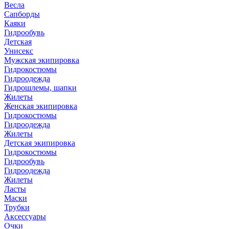
Весла
Сапборды
Каяки
Гидрообувь
Детская
Унисекс
Мужская экипировка
Гидрокостюмы
Гидроодежда
Гидрошлемы, шапки
Жилеты
Женская экипировка
Гидрокостюмы
Гидроодежда
Жилеты
Детская экипировка
Гидрокостюмы
Гидрообувь
Гидроодежда
Жилеты
Ласты
Маски
Трубки
Аксессуары
Очки