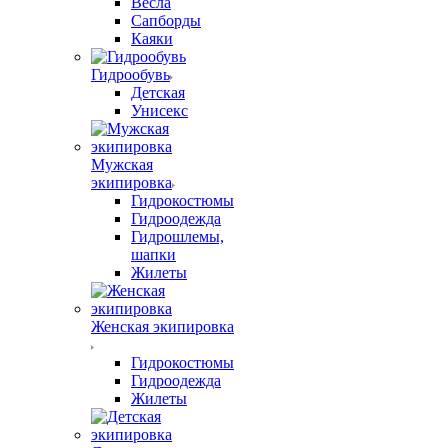
Весла
Сапборды
Каяки
Гидрообувь
Детская
Унисекс
Мужская
экипировка
Гидрокостюмы
Гидроодежда
Гидрошлемы,
шапки
Жилеты
Женская экипировка
Гидрокостюмы
Гидроодежда
Жилеты