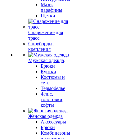
Мази,
парафины
Щетки
Снаряжение для
трасс
Сноуборды,
крепления
Мужская одежда
Брюки
Куртки
Костюмы и
сеты
Термобелье
Флис,
толстовки,
кофты
Женская одежда
Аксессуары
Брюки
Комбинезоны
и костюмы