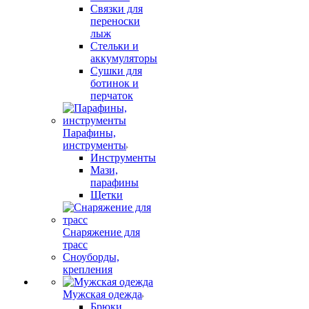
Связки для
переноски
лыж
Стельки и
аккумуляторы
Сушки для
ботинок и
перчаток
Парафины,
инструменты
Инструменты
Мази,
парафины
Щетки
Снаряжение для
трасс
Сноуборды,
крепления
Мужская одежда
Брюки