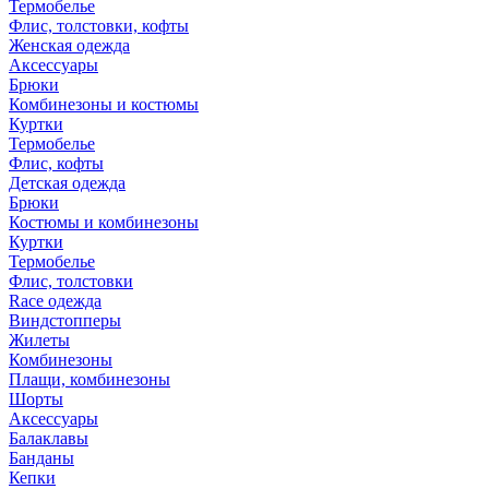
Термобелье
Флис, толстовки, кофты
Женская одежда
Аксессуары
Брюки
Комбинезоны и костюмы
Куртки
Термобелье
Флис, кофты
Детская одежда
Брюки
Костюмы и комбинезоны
Куртки
Термобелье
Флис, толстовки
Race одежда
Виндстопперы
Жилеты
Комбинезоны
Плащи, комбинезоны
Шорты
Аксессуары
Балаклавы
Банданы
Кепки