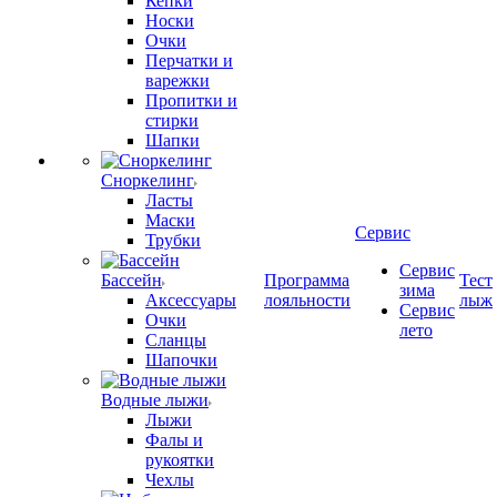
Кепки
Носки
Очки
Перчатки и
варежки
Пропитки и
стирки
Шапки
Сноркелинг
Ласты
Маски
Сервис
Трубки
Сервис
Бассейн
Программа
Тест
зима
Аксессуары
лояльности
лыж
Сервис
Очки
лето
Сланцы
Шапочки
Водные лыжи
Лыжи
Фалы и
рукоятки
Чехлы