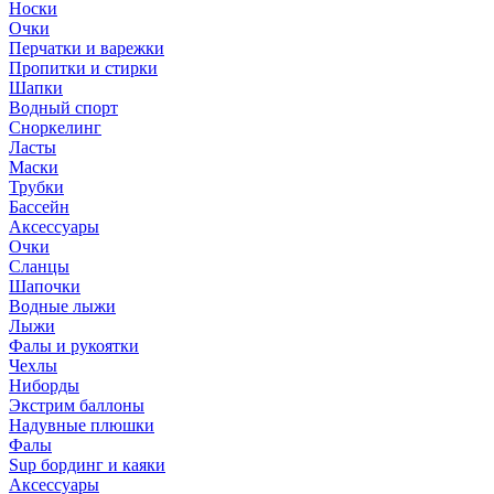
Носки
Очки
Перчатки и варежки
Пропитки и стирки
Шапки
Водный спорт
Сноркелинг
Ласты
Маски
Трубки
Бассейн
Аксессуары
Очки
Сланцы
Шапочки
Водные лыжи
Лыжи
Фалы и рукоятки
Чехлы
Ниборды
Экстрим баллоны
Надувные плюшки
Фалы
Sup бординг и каяки
Аксессуары