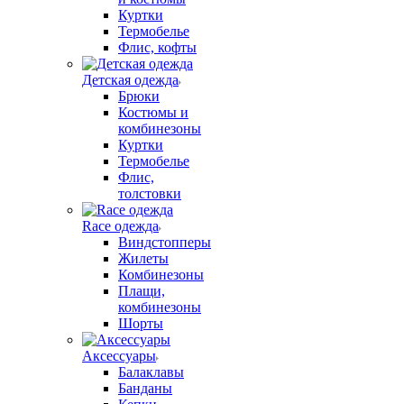
Куртки
Термобелье
Флис, кофты
Детская одежда
Брюки
Костюмы и
комбинезоны
Куртки
Термобелье
Флис,
толстовки
Race одежда
Виндстопперы
Жилеты
Комбинезоны
Плащи,
комбинезоны
Шорты
Аксессуары
Балаклавы
Банданы