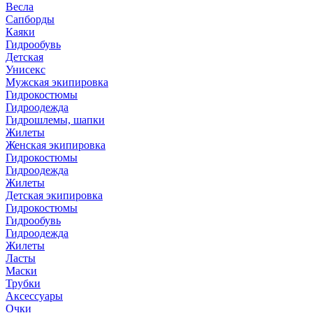
Весла
Сапборды
Каяки
Гидрообувь
Детская
Унисекс
Мужская экипировка
Гидрокостюмы
Гидроодежда
Гидрошлемы, шапки
Жилеты
Женская экипировка
Гидрокостюмы
Гидроодежда
Жилеты
Детская экипировка
Гидрокостюмы
Гидрообувь
Гидроодежда
Жилеты
Ласты
Маски
Трубки
Аксессуары
Очки