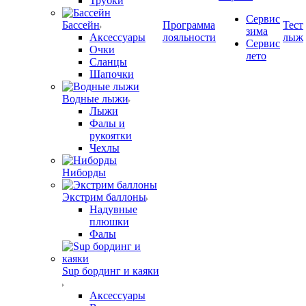
Трубки
Сервис
Бассейн
Программа
Тест
зима
Аксессуары
лояльности
лыж
Сервис
Очки
лето
Сланцы
Шапочки
Водные лыжи
Лыжи
Фалы и
рукоятки
Чехлы
Ниборды
Экстрим баллоны
Надувные
плюшки
Фалы
Sup бординг и каяки
Аксессуары