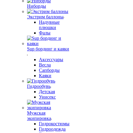
Ниборды
Экстрим баллоны
Надувные
плюшки
Фалы
Sup бординг и каяки
Аксессуары
Весла
Сапборды
Каяки
Гидрообувь
Детская
Унисекс
Мужская
экипировка
Гидрокостюмы
Гидроодежда