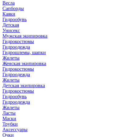
Весла
Сапборды
Каяки
Гидрообувь
Детская
Унисекс
Мужская экипировка
Гидрокостюмы
Гидроодежда
Гидрошлемы, шапки
Жилеты
Женская экипировка
Гидрокостюмы
Гидроодежда
Жилеты
Детская экипировка
Гидрокостюмы
Гидрообувь
Гидроодежда
Жилеты
Ласты
Маски
Трубки
Аксессуары
Очки