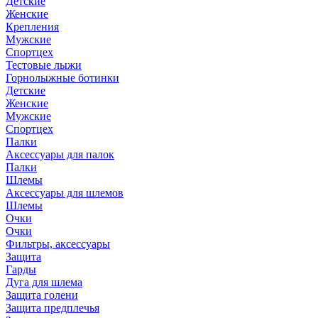
Детские
Женские
Крепления
Мужские
Спортцех
Тестовые лыжи
Горнолыжные ботинки
Детские
Женские
Мужские
Спортцех
Палки
Аксессуары для палок
Палки
Шлемы
Аксессуары для шлемов
Шлемы
Очки
Очки
Фильтры, аксессуары
Защита
Гарды
Дуга для шлема
Защита голени
Защита предплечья