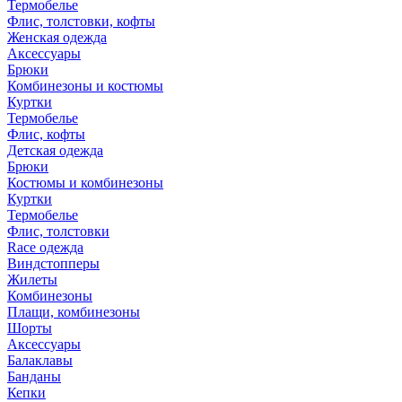
Термобелье
Флис, толстовки, кофты
Женская одежда
Аксессуары
Брюки
Комбинезоны и костюмы
Куртки
Термобелье
Флис, кофты
Детская одежда
Брюки
Костюмы и комбинезоны
Куртки
Термобелье
Флис, толстовки
Race одежда
Виндстопперы
Жилеты
Комбинезоны
Плащи, комбинезоны
Шорты
Аксессуары
Балаклавы
Банданы
Кепки