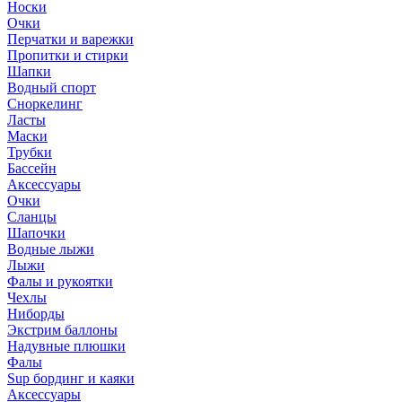
Носки
Очки
Перчатки и варежки
Пропитки и стирки
Шапки
Водный спорт
Сноркелинг
Ласты
Маски
Трубки
Бассейн
Аксессуары
Очки
Сланцы
Шапочки
Водные лыжи
Лыжи
Фалы и рукоятки
Чехлы
Ниборды
Экстрим баллоны
Надувные плюшки
Фалы
Sup бординг и каяки
Аксессуары