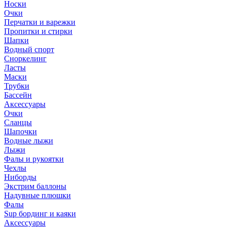
Носки
Очки
Перчатки и варежки
Пропитки и стирки
Шапки
Водный спорт
Сноркелинг
Ласты
Маски
Трубки
Бассейн
Аксессуары
Очки
Сланцы
Шапочки
Водные лыжи
Лыжи
Фалы и рукоятки
Чехлы
Ниборды
Экстрим баллоны
Надувные плюшки
Фалы
Sup бординг и каяки
Аксессуары