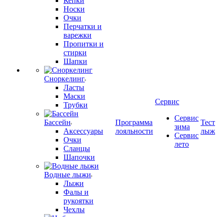
Кепки
Носки
Очки
Перчатки и
варежки
Пропитки и
стирки
Шапки
Сноркелинг
Ласты
Маски
Сервис
Трубки
Сервис
Бассейн
Программа
Тест
зима
Аксессуары
лояльности
лыж
Сервис
Очки
лето
Сланцы
Шапочки
Водные лыжи
Лыжи
Фалы и
рукоятки
Чехлы