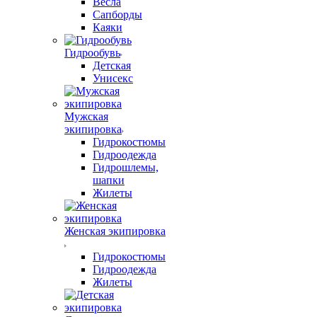
Весла
Сапборды
Каяки
Гидрообувь
Детская
Унисекс
Мужская
экипировка
Гидрокостюмы
Гидроодежда
Гидрошлемы,
шапки
Жилеты
Женская экипировка
Гидрокостюмы
Гидроодежда
Жилеты