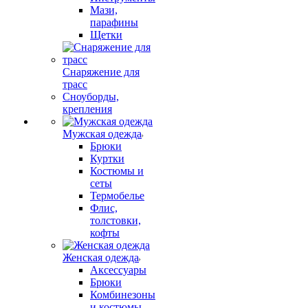
Мази,
парафины
Щетки
Снаряжение для
трасс
Сноуборды,
крепления
Мужская одежда
Брюки
Куртки
Костюмы и
сеты
Термобелье
Флис,
толстовки,
кофты
Женская одежда
Аксессуары
Брюки
Комбинезоны
и костюмы