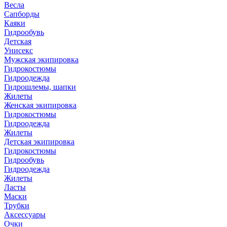
Весла
Сапборды
Каяки
Гидрообувь
Детская
Унисекс
Мужская экипировка
Гидрокостюмы
Гидроодежда
Гидрошлемы, шапки
Жилеты
Женская экипировка
Гидрокостюмы
Гидроодежда
Жилеты
Детская экипировка
Гидрокостюмы
Гидрообувь
Гидроодежда
Жилеты
Ласты
Маски
Трубки
Аксессуары
Очки