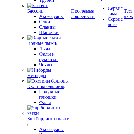
Трубки
Сервис
Бассейн
Программа
Тест
зима
Аксессуары
лояльности
лыж
Сервис
Очки
лето
Сланцы
Шапочки
Водные лыжи
Лыжи
Фалы и
рукоятки
Чехлы
Ниборды
Экстрим баллоны
Надувные
плюшки
Фалы
Sup бординг и каяки
Аксессуары