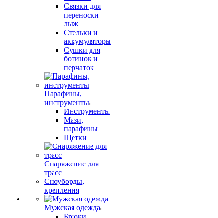
Связки для
переноски
лыж
Стельки и
аккумуляторы
Сушки для
ботинок и
перчаток
Парафины,
инструменты
Инструменты
Мази,
парафины
Щетки
Снаряжение для
трасс
Сноуборды,
крепления
Мужская одежда
Брюки