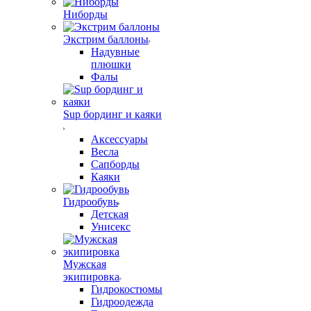
Ниборды
Экстрим баллоны
Надувные
плюшки
Фалы
Sup бординг и каяки
Аксессуары
Весла
Сапборды
Каяки
Гидрообувь
Детская
Унисекс
Мужская
экипировка
Гидрокостюмы
Гидроодежда