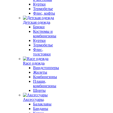
Куртки
Термобелье
Флис, кофты
Детская одежда
Брюки
Костюмы и
комбинезоны
Куртки
Термобелье
Флис,
толстовки
Race одежда
Виндстопперы
Жилеты
Комбинезоны
Плащи,
комбинезоны
Шорты
Аксессуары
Балаклавы
Банданы