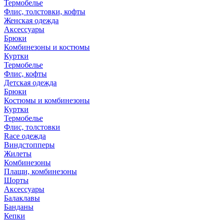
Термобелье
Флис, толстовки, кофты
Женская одежда
Аксессуары
Брюки
Комбинезоны и костюмы
Куртки
Термобелье
Флис, кофты
Детская одежда
Брюки
Костюмы и комбинезоны
Куртки
Термобелье
Флис, толстовки
Race одежда
Виндстопперы
Жилеты
Комбинезоны
Плащи, комбинезоны
Шорты
Аксессуары
Балаклавы
Банданы
Кепки