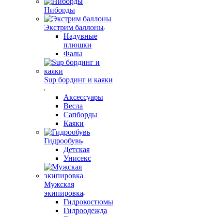
Ниборды
Экстрим баллоны
Надувные
плюшки
Фалы
Sup бординг и каяки
Аксессуары
Весла
Сапборды
Каяки
Гидрообувь
Детская
Унисекс
Мужская
экипировка
Гидрокостюмы
Гидроодежда