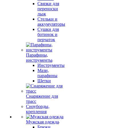
Связки для
переноски
лыж
Стельки и
аккумуляторы
Сушки для
ботинок и
перчаток
Парафины,
инструменты
Инструменты
Мази,
парафины
Щетки
Снаряжение для
трасс
Сноуборды,
крепления
Мужская одежда
Брюки