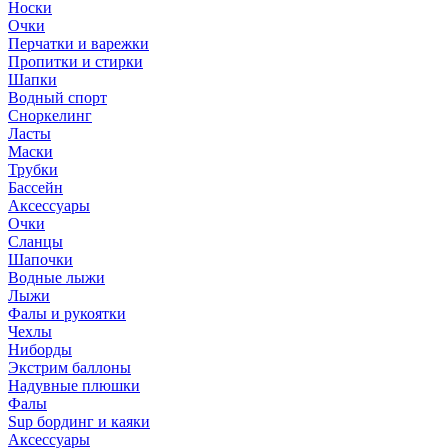
Носки
Очки
Перчатки и варежки
Пропитки и стирки
Шапки
Водный спорт
Сноркелинг
Ласты
Маски
Трубки
Бассейн
Аксессуары
Очки
Сланцы
Шапочки
Водные лыжи
Лыжи
Фалы и рукоятки
Чехлы
Ниборды
Экстрим баллоны
Надувные плюшки
Фалы
Sup бординг и каяки
Аксессуары