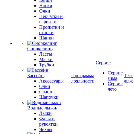
Кепки
Носки
Очки
Перчатки и
варежки
Пропитки и
стирки
Шапки
Сноркелинг
Ласты
Маски
Сервис
Трубки
Сервис
Бассейн
Программа
Тест
зима
Аксессуары
лояльности
лыж
Сервис
Очки
лето
Сланцы
Шапочки
Водные лыжи
Лыжи
Фалы и
рукоятки
Чехлы