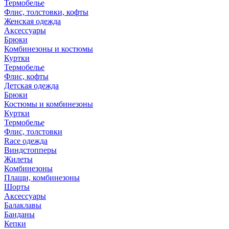
Термобелье
Флис, толстовки, кофты
Женская одежда
Аксессуары
Брюки
Комбинезоны и костюмы
Куртки
Термобелье
Флис, кофты
Детская одежда
Брюки
Костюмы и комбинезоны
Куртки
Термобелье
Флис, толстовки
Race одежда
Виндстопперы
Жилеты
Комбинезоны
Плащи, комбинезоны
Шорты
Аксессуары
Балаклавы
Банданы
Кепки