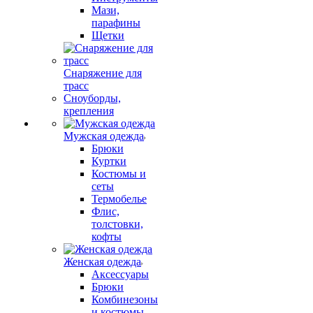
Мази,
парафины
Щетки
Снаряжение для
трасс
Сноуборды,
крепления
Мужская одежда
Брюки
Куртки
Костюмы и
сеты
Термобелье
Флис,
толстовки,
кофты
Женская одежда
Аксессуары
Брюки
Комбинезоны
и костюмы