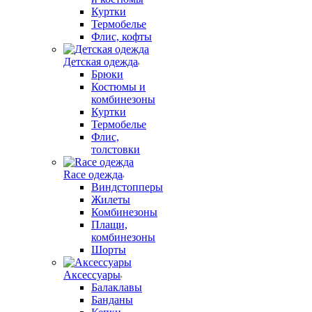
Куртки
Термобелье
Флис, кофты
Детская одежда
Брюки
Костюмы и
комбинезоны
Куртки
Термобелье
Флис,
толстовки
Race одежда
Виндстопперы
Жилеты
Комбинезоны
Плащи,
комбинезоны
Шорты
Аксессуары
Балаклавы
Банданы