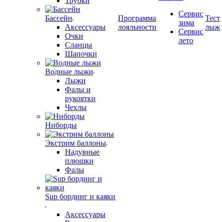
Трубки
Сервис
Бассейн
Программа
Тест
зима
Аксессуары
лояльности
лыж
Сервис
Очки
лето
Сланцы
Шапочки
Водные лыжи
Лыжи
Фалы и
рукоятки
Чехлы
Ниборды
Экстрим баллоны
Надувные
плюшки
Фалы
Sup бординг и каяки
Аксессуары