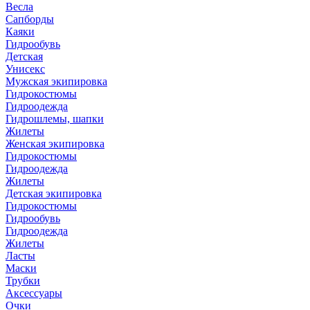
Весла
Сапборды
Каяки
Гидрообувь
Детская
Унисекс
Мужская экипировка
Гидрокостюмы
Гидроодежда
Гидрошлемы, шапки
Жилеты
Женская экипировка
Гидрокостюмы
Гидроодежда
Жилеты
Детская экипировка
Гидрокостюмы
Гидрообувь
Гидроодежда
Жилеты
Ласты
Маски
Трубки
Аксессуары
Очки