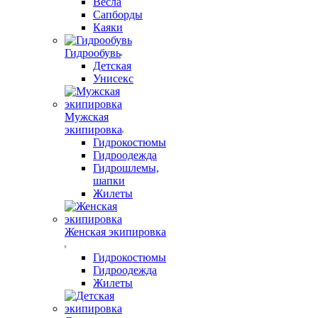
Весла
Сапборды
Каяки
Гидрообувь
Детская
Унисекс
Мужская
экипировка
Гидрокостюмы
Гидроодежда
Гидрошлемы,
шапки
Жилеты
Женская экипировка
Гидрокостюмы
Гидроодежда
Жилеты