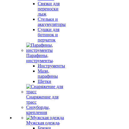
Связки для
переноски
лыж
Стельки и
аккумуляторы
Сушки для
ботинок и
перчаток
Парафины,
инструменты
Инструменты
Мази,
парафины
Щетки
Снаряжение для
трасс
Сноуборды,
крепления
Мужская одежда
Брюки