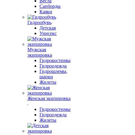
Весла
Сапборды
Каяки
Гидрообувь
Детская
Унисекс
Мужская
экипировка
Гидрокостюмы
Гидроодежда
Гидрошлемы,
шапки
Жилеты
Женская экипировка
Гидрокостюмы
Гидроодежда
Жилеты