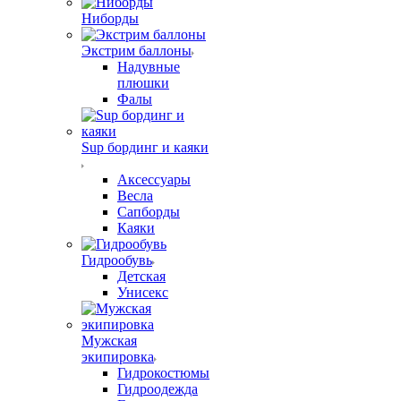
Ниборды
Экстрим баллоны
Надувные
плюшки
Фалы
Sup бординг и каяки
Аксессуары
Весла
Сапборды
Каяки
Гидрообувь
Детская
Унисекс
Мужская
экипировка
Гидрокостюмы
Гидроодежда