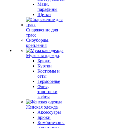
Мази,
парафины
Щетки
Снаряжение для
трасс
Сноуборды,
крепления
Мужская одежда
Брюки
Куртки
Костюмы и
сеты
Термобелье
Флис,
толстовки,
кофты
Женская одежда
Аксессуары
Брюки
Комбинезоны
и костюмы