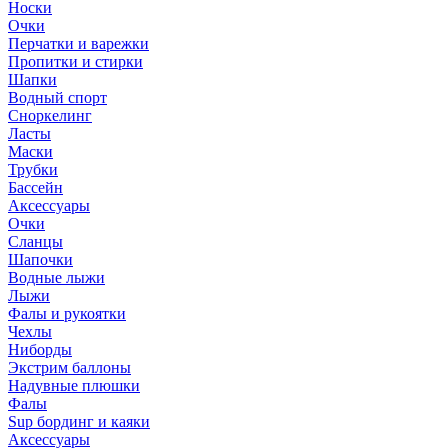
Носки
Очки
Перчатки и варежки
Пропитки и стирки
Шапки
Водный спорт
Сноркелинг
Ласты
Маски
Трубки
Бассейн
Аксессуары
Очки
Сланцы
Шапочки
Водные лыжи
Лыжи
Фалы и рукоятки
Чехлы
Ниборды
Экстрим баллоны
Надувные плюшки
Фалы
Sup бординг и каяки
Аксессуары