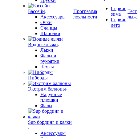
Трубки
Сервис
Бассейн
Программа
Тест
зима
Аксессуары
лояльности
лыж
Сервис
Очки
лето
Сланцы
Шапочки
Водные лыжи
Лыжи
Фалы и
рукоятки
Чехлы
Ниборды
Экстрим баллоны
Надувные
плюшки
Фалы
Sup бординг и каяки
Аксессуары