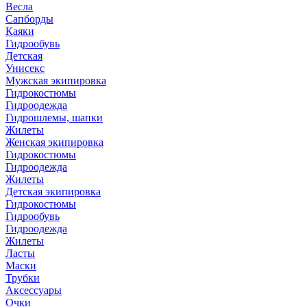
Весла
Сапборды
Каяки
Гидрообувь
Детская
Унисекс
Мужская экипировка
Гидрокостюмы
Гидроодежда
Гидрошлемы, шапки
Жилеты
Женская экипировка
Гидрокостюмы
Гидроодежда
Жилеты
Детская экипировка
Гидрокостюмы
Гидрообувь
Гидроодежда
Жилеты
Ласты
Маски
Трубки
Аксессуары
Очки