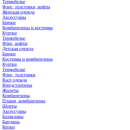
Термобелье
Флис, толстовки, кофты
Женская одежда
Аксессуары
Брюки
Комбинезоны и костюмы
Куртки
Термобелье
Флис, кофты
Детская одежда
Брюки
Костюмы и комбинезоны
Куртки
Термобелье
Флис, толстовки
Race одежда
Виндстопперы
Жилеты
Комбинезоны
Плащи, комбинезоны
Шорты
Аксессуары
Балаклавы
Банданы
Кепки