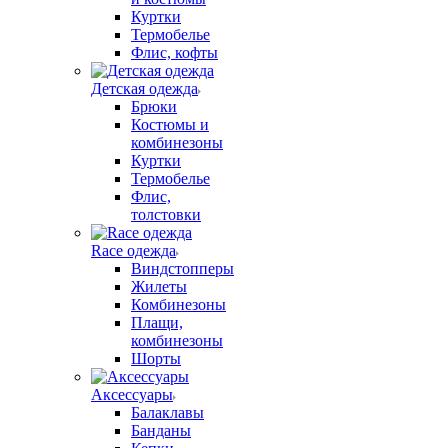
Куртки
Термобелье
Флис, кофты
Детская одежда
Брюки
Костюмы и
комбинезоны
Куртки
Термобелье
Флис,
толстовки
Race одежда
Виндстопперы
Жилеты
Комбинезоны
Плащи,
комбинезоны
Шорты
Аксессуары
Балаклавы
Банданы