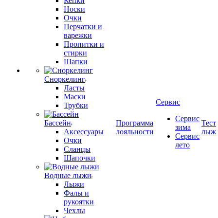
Кепки
Носки
Очки
Перчатки и
варежки
Пропитки и
стирки
Шапки
Сноркелинг
Ласты
Маски
Сервис
Трубки
Сервис
Бассейн
Программа
Тест
зима
Аксессуары
лояльности
лыж
Сервис
Очки
лето
Сланцы
Шапочки
Водные лыжи
Лыжи
Фалы и
рукоятки
Чехлы