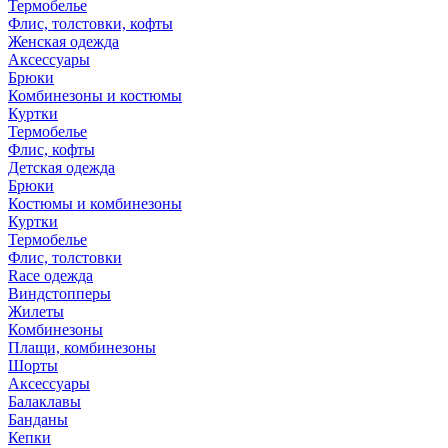
Термобелье
Флис, толстовки, кофты
Женская одежда
Аксессуары
Брюки
Комбинезоны и костюмы
Куртки
Термобелье
Флис, кофты
Детская одежда
Брюки
Костюмы и комбинезоны
Куртки
Термобелье
Флис, толстовки
Race одежда
Виндстопперы
Жилеты
Комбинезоны
Плащи, комбинезоны
Шорты
Аксессуары
Балаклавы
Банданы
Кепки