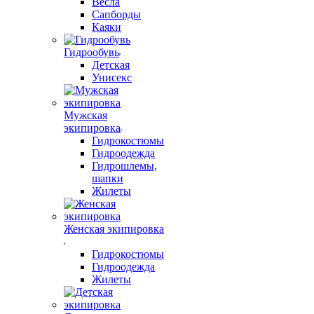
Весла
Сапборды
Каяки
Гидрообувь
Детская
Унисекс
Мужская
экипировка
Гидрокостюмы
Гидроодежда
Гидрошлемы,
шапки
Жилеты
Женская экипировка
Гидрокостюмы
Гидроодежда
Жилеты