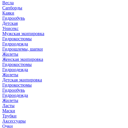
Весла
Сапборды
Каяки
Гидрообувь
Детская
Унисекс
Мужская экипировка
Гидрокостюмы
Гидроодежда
Гидрошлемы, шапки
Жилеты
Женская экипировка
Гидрокостюмы
Гидроодежда
Жилеты
Детская экипировка
Гидрокостюмы
Гидрообувь
Гидроодежда
Жилеты
Ласты
Маски
Трубки
Аксессуары
Очки