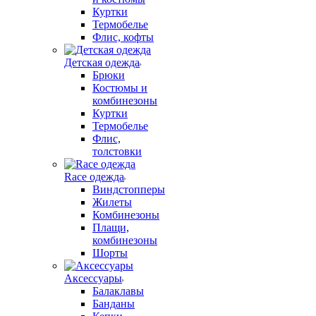
Куртки
Термобелье
Флис, кофты
Детская одежда
Брюки
Костюмы и
комбинезоны
Куртки
Термобелье
Флис,
толстовки
Race одежда
Виндстопперы
Жилеты
Комбинезоны
Плащи,
комбинезоны
Шорты
Аксессуары
Балаклавы
Банданы