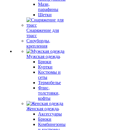
Мази,
парафины
Щетки
Снаряжение для
трасс
Сноуборды,
крепления
Мужская одежда
Брюки
Куртки
Костюмы и
сеты
Термобелье
Флис,
толстовки,
кофты
Женская одежда
Аксессуары
Брюки
Комбинезоны
и костюмы