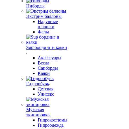
Ниборды
Экстрим баллоны
Надувные
плюшки
Фалы
Sup бординг и каяки
Аксессуары
Весла
Сапборды
Каяки
Гидрообувь
Детская
Унисекс
Мужская
экипировка
Гидрокостюмы
Гидроодежда