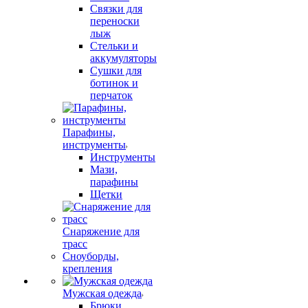
Связки для
переноски
лыж
Стельки и
аккумуляторы
Сушки для
ботинок и
перчаток
Парафины,
инструменты
Инструменты
Мази,
парафины
Щетки
Снаряжение для
трасс
Сноуборды,
крепления
Мужская одежда
Брюки