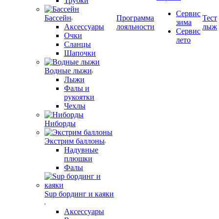
Трубки
Сервис
Бассейн
Программа
Тест
зима
Аксессуары
лояльности
лыж
Сервис
Очки
лето
Сланцы
Шапочки
Водные лыжи
Лыжи
Фалы и
рукоятки
Чехлы
Ниборды
Экстрим баллоны
Надувные
плюшки
Фалы
Sup бординг и каяки
Аксессуары