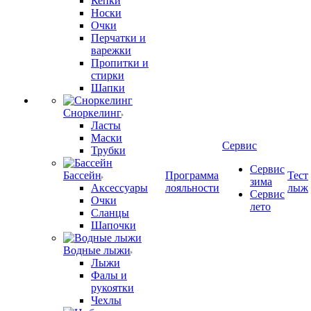
Кепки
Носки
Очки
Перчатки и
варежки
Пропитки и
стирки
Шапки
Сноркелинг
Ласты
Маски
Сервис
Трубки
Сервис
Бассейн
Программа
Тест
зима
Аксессуары
лояльности
лыж
Сервис
Очки
лето
Сланцы
Шапочки
Водные лыжи
Лыжи
Фалы и
рукоятки
Чехлы