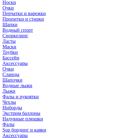
Носки
Очки
Перчатки и варежки
Пропитки и стирки
Шапки
Водный спорт
Сноркелинг
Ласты
Маски
Трубки
Бассейн
Аксессуары
Очки
Сланцы
Шапочки
Водные лыжи
Лыжи
Фалы и рукоятки
Чехлы
Ниборды
Экстрим баллоны
Надувные плюшки
Фалы
Sup бординг и каяки
Аксессуары