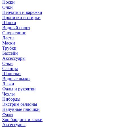
Носки
Очки
Перчатки и варежки
Пропитки и стирки
Шапки
Водный спорт
Сноркелинг
Ласты
Маски
Трубки
Бассейн
Аксессуары
Очки
Сланцы
Шапочки
Водные лыжи
Лыжи
Фалы и рукоятки
Чехлы
Ниборды
Экстрим баллоны
Надувные плюшки
Фалы
Sup бординг и каяки
Аксессуары