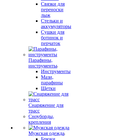
Связки для
переноски
лыж
Стельки и
аккумуляторы
Сушки для
ботинок и
перчаток
Парафины,
инструменты
Инструменты
Мази,
парафины
Щетки
Снаряжение для
трасс
Сноуборды,
крепления
Мужская одежда
Брюки