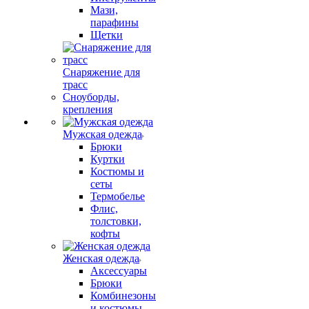
Мази,
парафины
Щетки
Снаряжение для
трасс
Сноуборды,
крепления
Мужская одежда
Брюки
Куртки
Костюмы и
сеты
Термобелье
Флис,
толстовки,
кофты
Женская одежда
Аксессуары
Брюки
Комбинезоны
и костюмы