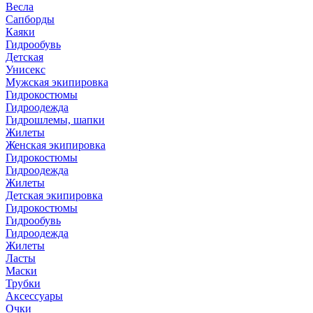
Весла
Сапборды
Каяки
Гидрообувь
Детская
Унисекс
Мужская экипировка
Гидрокостюмы
Гидроодежда
Гидрошлемы, шапки
Жилеты
Женская экипировка
Гидрокостюмы
Гидроодежда
Жилеты
Детская экипировка
Гидрокостюмы
Гидрообувь
Гидроодежда
Жилеты
Ласты
Маски
Трубки
Аксессуары
Очки