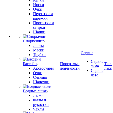
Кепки
Носки
Очки
Перчатки и
варежки
Пропитки и
стирки
Шапки
Сноркелинг
Ласты
Маски
Сервис
Трубки
Сервис
Бассейн
Программа
Тест
зима
Аксессуары
лояльности
лыж
Сервис
Очки
лето
Сланцы
Шапочки
Водные лыжи
Лыжи
Фалы и
рукоятки
Чехлы