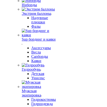
Ниборды
Экстрим баллоны
Надувные
плюшки
Фалы
Sup бординг и каяки
Аксессуары
Весла
Сапборды
Каяки
Гидрообувь
Детская
Унисекс
Мужская
экипировка
Гидрокостюмы
Гидроодежда