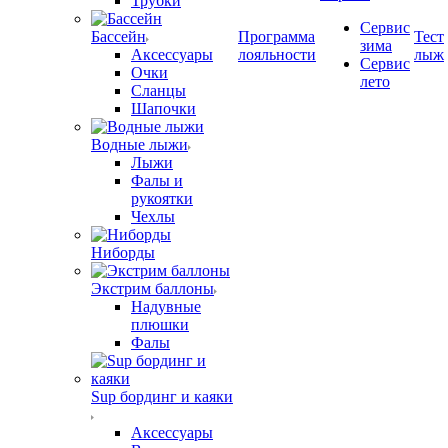
Трубки
Сервис
Бассейн
Программа
Тест
зима
Аксессуары
лояльности
лыж
Сервис
Очки
лето
Сланцы
Шапочки
Водные лыжи
Лыжи
Фалы и
рукоятки
Чехлы
Ниборды
Экстрим баллоны
Надувные
плюшки
Фалы
Sup бординг и каяки
Аксессуары