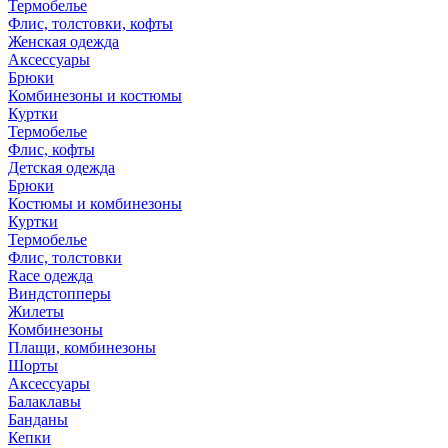
Термобелье
Флис, толстовки, кофты
Женская одежда
Аксессуары
Брюки
Комбинезоны и костюмы
Куртки
Термобелье
Флис, кофты
Детская одежда
Брюки
Костюмы и комбинезоны
Куртки
Термобелье
Флис, толстовки
Race одежда
Виндстопперы
Жилеты
Комбинезоны
Плащи, комбинезоны
Шорты
Аксессуары
Балаклавы
Банданы
Кепки