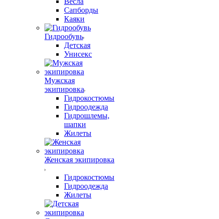
Весла
Сапборды
Каяки
Гидрообувь
Детская
Унисекс
Мужская
экипировка
Гидрокостюмы
Гидроодежда
Гидрошлемы,
шапки
Жилеты
Женская экипировка
Гидрокостюмы
Гидроодежда
Жилеты