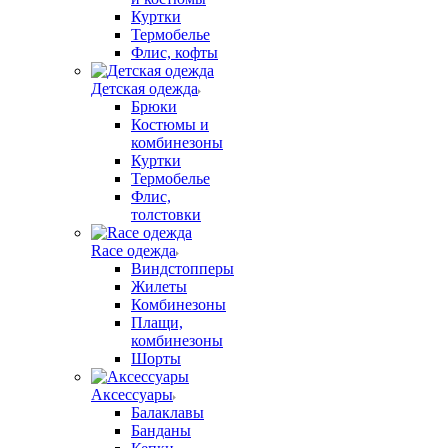
Куртки
Термобелье
Флис, кофты
Детская одежда
Брюки
Костюмы и
комбинезоны
Куртки
Термобелье
Флис,
толстовки
Race одежда
Виндстопперы
Жилеты
Комбинезоны
Плащи,
комбинезоны
Шорты
Аксессуары
Балаклавы
Банданы