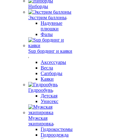
Ниборды
Экстрим баллоны
Надувные
плюшки
Фалы
Sup бординг и каяки
Аксессуары
Весла
Сапборды
Каяки
Гидрообувь
Детская
Унисекс
Мужская
экипировка
Гидрокостюмы
Гидроодежда