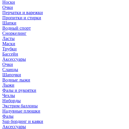
Носки
Очки
Перчатки и варежки
Пропитки и стирки
Шапки
Водный спорт
Сноркелинг
Ласты
Маски
Трубки
Бассейн
Аксессуары
Очки
Сланцы
Шапочки
Водные лыжи
Лыжи
Фалы и рукоятки
Чехлы
Ниборды
Экстрим баллоны
Надувные плюшки
Фалы
Sup бординг и каяки
Аксессуары