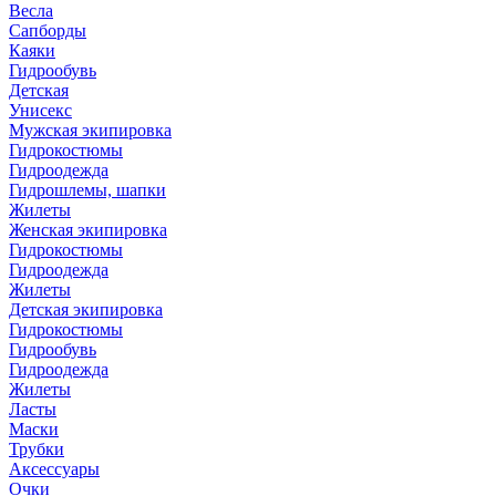
Весла
Сапборды
Каяки
Гидрообувь
Детская
Унисекс
Мужская экипировка
Гидрокостюмы
Гидроодежда
Гидрошлемы, шапки
Жилеты
Женская экипировка
Гидрокостюмы
Гидроодежда
Жилеты
Детская экипировка
Гидрокостюмы
Гидрообувь
Гидроодежда
Жилеты
Ласты
Маски
Трубки
Аксессуары
Очки