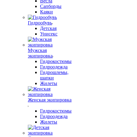
Весла
Сапборды
Каяки
Гидрообувь
Детская
Унисекс
Мужская
экипировка
Гидрокостюмы
Гидроодежда
Гидрошлемы,
шапки
Жилеты
Женская экипировка
Гидрокостюмы
Гидроодежда
Жилеты