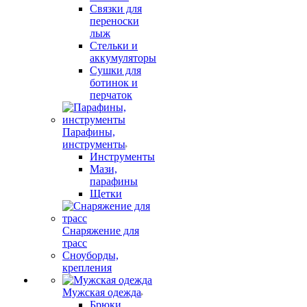
Связки для
переноски
лыж
Стельки и
аккумуляторы
Сушки для
ботинок и
перчаток
Парафины,
инструменты
Инструменты
Мази,
парафины
Щетки
Снаряжение для
трасс
Сноуборды,
крепления
Мужская одежда
Брюки