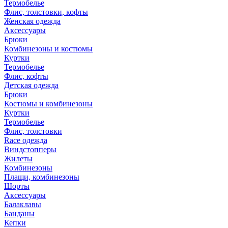
Термобелье
Флис, толстовки, кофты
Женская одежда
Аксессуары
Брюки
Комбинезоны и костюмы
Куртки
Термобелье
Флис, кофты
Детская одежда
Брюки
Костюмы и комбинезоны
Куртки
Термобелье
Флис, толстовки
Race одежда
Виндстопперы
Жилеты
Комбинезоны
Плащи, комбинезоны
Шорты
Аксессуары
Балаклавы
Банданы
Кепки