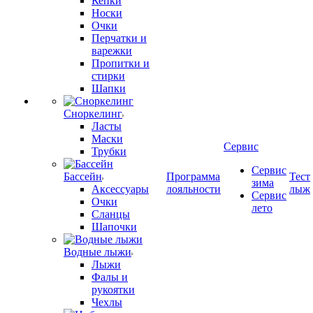
Кепки
Носки
Очки
Перчатки и
варежки
Пропитки и
стирки
Шапки
Сноркелинг
Ласты
Маски
Сервис
Трубки
Сервис
Бассейн
Программа
Тест
зима
Аксессуары
лояльности
лыж
Сервис
Очки
лето
Сланцы
Шапочки
Водные лыжи
Лыжи
Фалы и
рукоятки
Чехлы