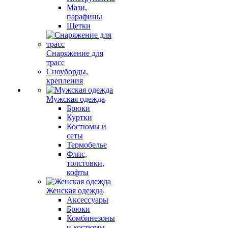
Мази,
парафины
Щетки
Снаряжение для
трасс
Сноуборды,
крепления
Мужская одежда
Брюки
Куртки
Костюмы и
сеты
Термобелье
Флис,
толстовки,
кофты
Женская одежда
Аксессуары
Брюки
Комбинезоны
и костюмы