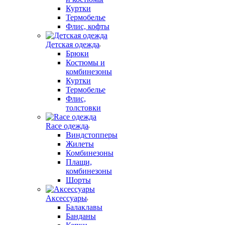
Куртки
Термобелье
Флис, кофты
Детская одежда
Брюки
Костюмы и
комбинезоны
Куртки
Термобелье
Флис,
толстовки
Race одежда
Виндстопперы
Жилеты
Комбинезоны
Плащи,
комбинезоны
Шорты
Аксессуары
Балаклавы
Банданы