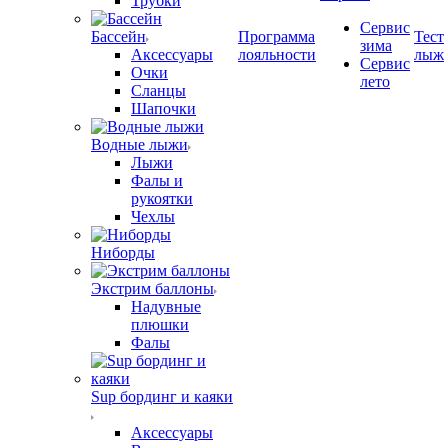
Трубки
Сервис
Бассейн
Программа
Тест
зима
Аксессуары
лояльности
лыж
Сервис
Очки
лето
Сланцы
Шапочки
Водные лыжи
Лыжи
Фалы и
рукоятки
Чехлы
Ниборды
Экстрим баллоны
Надувные
плюшки
Фалы
Sup бординг и каяки
Аксессуары