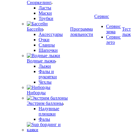
Сноркелинг
Ласты
Маски
Сервис
Трубки
Сервис
Бассейн
Программа
Тест
зима
Аксессуары
лояльности
лыж
Сервис
Очки
лето
Сланцы
Шапочки
Водные лыжи
Лыжи
Фалы и
рукоятки
Чехлы
Ниборды
Экстрим баллоны
Надувные
плюшки
Фалы