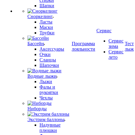
стирки
Шапки
Сноркелинг
Ласты
Маски
Сервис
Трубки
Сервис
Бассейн
Программа
Тест
зима
Аксессуары
лояльности
лыж
Сервис
Очки
лето
Сланцы
Шапочки
Водные лыжи
Лыжи
Фалы и
рукоятки
Чехлы
Ниборды
Экстрим баллоны
Надувные
плюшки