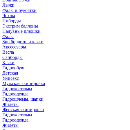
Лыжи
Фалы и рукоятки
Чехлы
Ниборды
Экстрим баллоны
Надувные плюшки
Фалы
Sup бординг и каяки
Аксессуары
Весла
Сапборды
Каяки
Гидрообувь
Детская
Унисекс
Мужская экипировка
Гидрокостюмы
Гидроодежда
Гидрошлемы, шапки
Жилеты
Женская экипировка
Гидрокостюмы
Гидроодежда
Жилеты