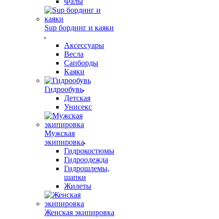
Фалы
Sup бординг и каяки
Аксессуары
Весла
Сапборды
Каяки
Гидрообувь
Детская
Унисекс
Мужская
экипировка
Гидрокостюмы
Гидроодежда
Гидрошлемы,
шапки
Жилеты
Женская экипировка