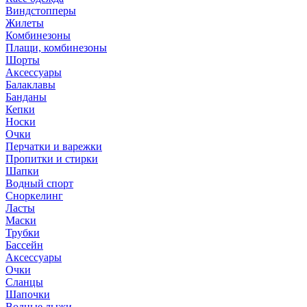
Виндстопперы
Жилеты
Комбинезоны
Плащи, комбинезоны
Шорты
Аксессуары
Балаклавы
Банданы
Кепки
Носки
Очки
Перчатки и варежки
Пропитки и стирки
Шапки
Водный спорт
Сноркелинг
Ласты
Маски
Трубки
Бассейн
Аксессуары
Очки
Сланцы
Шапочки
Водные лыжи