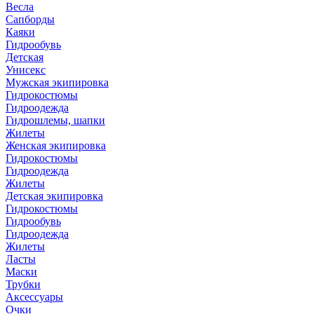
Весла
Сапборды
Каяки
Гидрообувь
Детская
Унисекс
Мужская экипировка
Гидрокостюмы
Гидроодежда
Гидрошлемы, шапки
Жилеты
Женская экипировка
Гидрокостюмы
Гидроодежда
Жилеты
Детская экипировка
Гидрокостюмы
Гидрообувь
Гидроодежда
Жилеты
Ласты
Маски
Трубки
Аксессуары
Очки