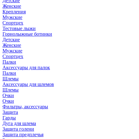
Детские
Женские
Крепления
Мужские
Спортцех
Тестовые лыжи
Горнолыжные ботинки
Детские
Женские
Мужские
Спортцех
Палки
Аксессуары для палок
Палки
Шлемы
Аксессуары для шлемов
Шлемы
Очки
Очки
Фильтры, аксессуары
Защита
Гарды
Дуга для шлема
Защита голени
Защита предплечья