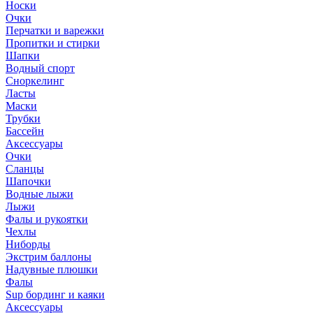
Носки
Очки
Перчатки и варежки
Пропитки и стирки
Шапки
Водный спорт
Сноркелинг
Ласты
Маски
Трубки
Бассейн
Аксессуары
Очки
Сланцы
Шапочки
Водные лыжи
Лыжи
Фалы и рукоятки
Чехлы
Ниборды
Экстрим баллоны
Надувные плюшки
Фалы
Sup бординг и каяки
Аксессуары