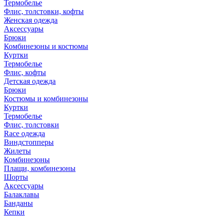
Термобелье
Флис, толстовки, кофты
Женская одежда
Аксессуары
Брюки
Комбинезоны и костюмы
Куртки
Термобелье
Флис, кофты
Детская одежда
Брюки
Костюмы и комбинезоны
Куртки
Термобелье
Флис, толстовки
Race одежда
Виндстопперы
Жилеты
Комбинезоны
Плащи, комбинезоны
Шорты
Аксессуары
Балаклавы
Банданы
Кепки