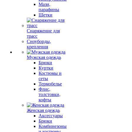
Мази,
парафины
Щетки
Снаряжение для
трасс
Сноуборды,
крепления
Мужская одежда
Брюки
Куртки
Костюмы и
сеты
Термобелье
Флис,
толстовки,
кофты
Женская одежда
Аксессуары
Брюки
Комбинезоны
и костюмы