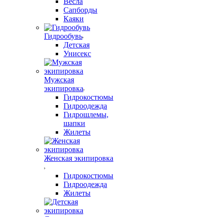
Весла
Сапборды
Каяки
Гидрообувь
Детская
Унисекс
Мужская
экипировка
Гидрокостюмы
Гидроодежда
Гидрошлемы,
шапки
Жилеты
Женская экипировка
Гидрокостюмы
Гидроодежда
Жилеты