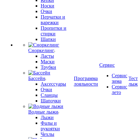
Кепки
Носки
Очки
Перчатки и
варежки
Пропитки и
стирки
Шапки
Сноркелинг
Ласты
Маски
Сервис
Трубки
Сервис
Бассейн
Программа
Тест
зима
Аксессуары
лояльности
лыж
Сервис
Очки
лето
Сланцы
Шапочки
Водные лыжи
Лыжи
Фалы и
рукоятки
Чехлы