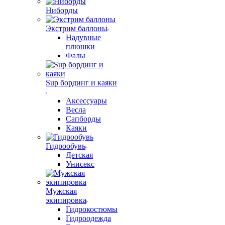
Ниборды
Экстрим баллоны
Надувные
плюшки
Фалы
Sup бординг и каяки
Аксессуары
Весла
Сапборды
Каяки
Гидрообувь
Детская
Унисекс
Мужская
экипировка
Гидрокостюмы
Гидроодежда