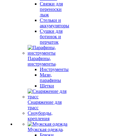
Связки для
переноски
лыж
Стельки и
аккумуляторы
Сушки для
ботинок и
перчаток
Парафины,
инструменты
Инструменты
Мази,
парафины
Щетки
Снаряжение для
трасс
Сноуборды,
крепления
Мужская одежда
Брюки