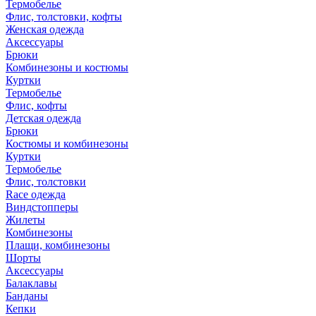
Термобелье
Флис, толстовки, кофты
Женская одежда
Аксессуары
Брюки
Комбинезоны и костюмы
Куртки
Термобелье
Флис, кофты
Детская одежда
Брюки
Костюмы и комбинезоны
Куртки
Термобелье
Флис, толстовки
Race одежда
Виндстопперы
Жилеты
Комбинезоны
Плащи, комбинезоны
Шорты
Аксессуары
Балаклавы
Банданы
Кепки