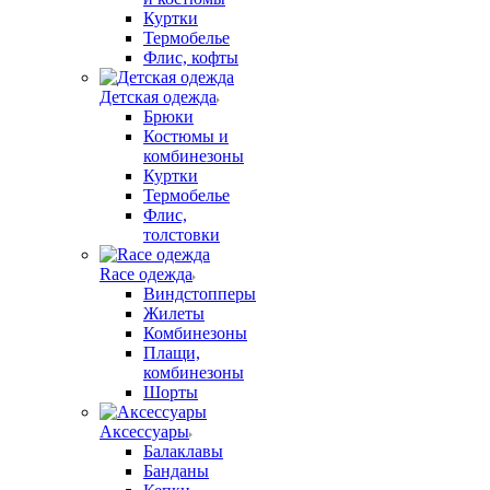
Куртки
Термобелье
Флис, кофты
Детская одежда
Брюки
Костюмы и
комбинезоны
Куртки
Термобелье
Флис,
толстовки
Race одежда
Виндстопперы
Жилеты
Комбинезоны
Плащи,
комбинезоны
Шорты
Аксессуары
Балаклавы
Банданы