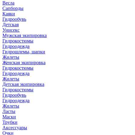
Весла
Сапборды
Каяки
Гидрообувь
Детская
Унисекс
Мужская экипировка
Гидрокостюмы
Гидроодежда
Гидрошлемы, шапки
Жилеты
Женская экипировка
Гидрокостюмы
Гидроодежда
Жилеты
Детская экипировка
Гидрокостюмы
Гидрообувь
Гидроодежда
Жилеты
Ласты
Маски
Трубки
Аксессуары
Очки