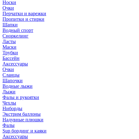
Носки
Очки
Перчатки и варежки
Пропитки и стирки
Шапки
Водный спорт
Сноркелинг
Ласты
Маски
Трубки
Бассейн
Аксессуары
Очки
Сланцы
Шапочки
Водные лыжи
Лыжи
Фалы и рукоятки
Чехлы
Ниборды
Экстрим баллоны
Надувные плюшки
Фалы
Sup бординг и каяки
Аксессуары