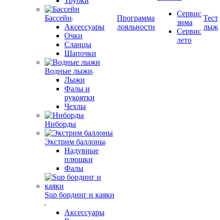
Трубки
Сервис
Бассейн
Программа
Тест
зима
Аксессуары
лояльности
лыж
Сервис
Очки
лето
Сланцы
Шапочки
Водные лыжи
Лыжи
Фалы и
рукоятки
Чехлы
Ниборды
Экстрим баллоны
Надувные
плюшки
Фалы
Sup бординг и каяки
Аксессуары