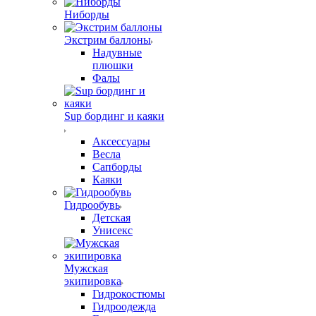
Ниборды
Экстрим баллоны
Надувные
плюшки
Фалы
Sup бординг и каяки
Аксессуары
Весла
Сапборды
Каяки
Гидрообувь
Детская
Унисекс
Мужская
экипировка
Гидрокостюмы
Гидроодежда