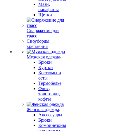
Мази,
парафины
Щетки
Снаряжение для
трасс
Сноуборды,
крепления
Мужская одежда
Брюки
Куртки
Костюмы и
сеты
Термобелье
Флис,
толстовки,
кофты
Женская одежда
Аксессуары
Брюки
Комбинезоны
и костюмы