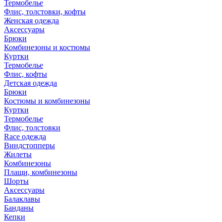
Термобелье
Флис, толстовки, кофты
Женская одежда
Аксессуары
Брюки
Комбинезоны и костюмы
Куртки
Термобелье
Флис, кофты
Детская одежда
Брюки
Костюмы и комбинезоны
Куртки
Термобелье
Флис, толстовки
Race одежда
Виндстопперы
Жилеты
Комбинезоны
Плащи, комбинезоны
Шорты
Аксессуары
Балаклавы
Банданы
Кепки