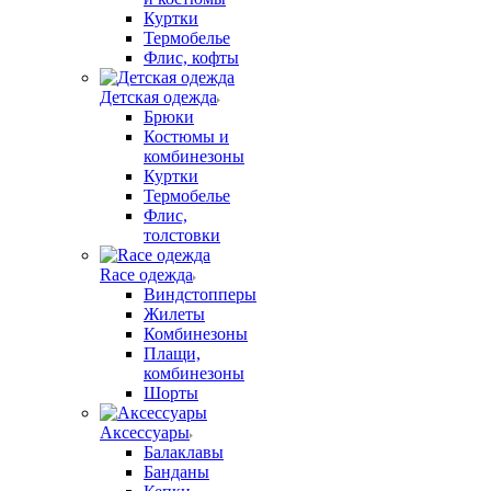
Куртки
Термобелье
Флис, кофты
Детская одежда
Брюки
Костюмы и
комбинезоны
Куртки
Термобелье
Флис,
толстовки
Race одежда
Виндстопперы
Жилеты
Комбинезоны
Плащи,
комбинезоны
Шорты
Аксессуары
Балаклавы
Банданы