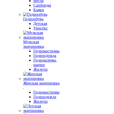
Весла
Сапборды
Каяки
Гидрообувь
Детская
Унисекс
Мужская
экипировка
Гидрокостюмы
Гидроодежда
Гидрошлемы,
шапки
Жилеты
Женская экипировка
Гидрокостюмы
Гидроодежда
Жилеты