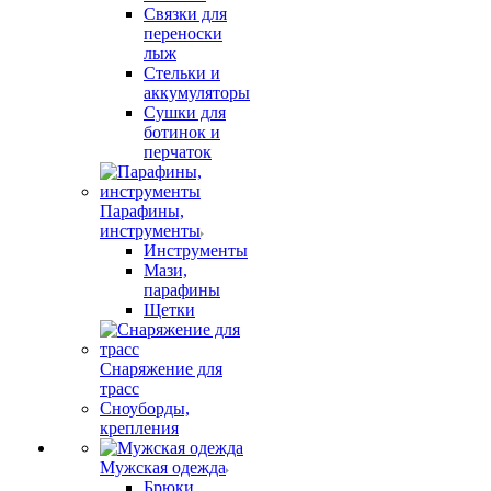
Связки для
переноски
лыж
Стельки и
аккумуляторы
Сушки для
ботинок и
перчаток
Парафины,
инструменты
Инструменты
Мази,
парафины
Щетки
Снаряжение для
трасс
Сноуборды,
крепления
Мужская одежда
Брюки