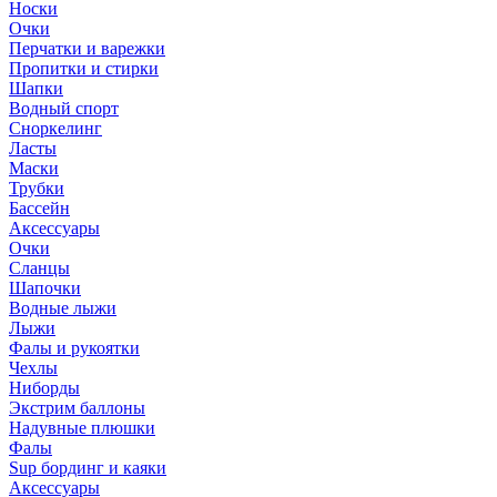
Носки
Очки
Перчатки и варежки
Пропитки и стирки
Шапки
Водный спорт
Сноркелинг
Ласты
Маски
Трубки
Бассейн
Аксессуары
Очки
Сланцы
Шапочки
Водные лыжи
Лыжи
Фалы и рукоятки
Чехлы
Ниборды
Экстрим баллоны
Надувные плюшки
Фалы
Sup бординг и каяки
Аксессуары