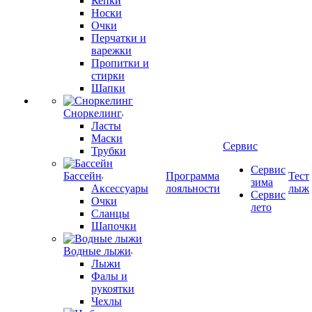
Кепки
Носки
Очки
Перчатки и
варежки
Пропитки и
стирки
Шапки
Сноркелинг
Ласты
Маски
Сервис
Трубки
Сервис
Бассейн
Программа
Тест
зима
Аксессуары
лояльности
лыж
Сервис
Очки
лето
Сланцы
Шапочки
Водные лыжи
Лыжи
Фалы и
рукоятки
Чехлы