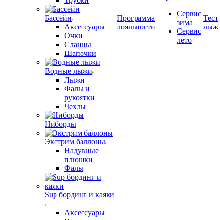
Трубки
Сервис
Бассейн
Программа
Тест
зима
Аксессуары
лояльности
лыж
Сервис
Очки
лето
Сланцы
Шапочки
Водные лыжи
Лыжи
Фалы и
рукоятки
Чехлы
Ниборды
Экстрим баллоны
Надувные
плюшки
Фалы
Sup бординг и каяки
Аксессуары