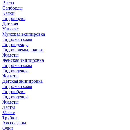
Весла
Сапборды
Каяки
Гидрообувь
Детская
Унисекс
Мужская экипировка
Гидрокостюмы
Гидроодежда
Гидрошлемы, шапки
Жилеты
Женская экипировка
Гидрокостюмы
Гидроодежда
Жилеты
Детская экипировка
Гидрокостюмы
Гидрообувь
Гидроодежда
Жилеты
Ласты
Маски
Трубки
Аксессуары
Очки