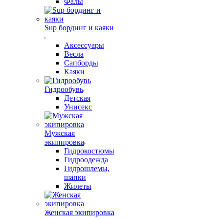
Фалы
Sup бординг и каяки
Аксессуары
Весла
Сапборды
Каяки
Гидрообувь
Детская
Унисекс
Мужская
экипировка
Гидрокостюмы
Гидроодежда
Гидрошлемы,
шапки
Жилеты
Женская экипировка