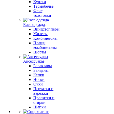
Куртки
Термобелье
Флис,
толстовки
Race одежда
Виндстопперы
Жилеты
Комбинезоны
Плащи,
комбинезоны
Шорты
Аксессуары
Балаклавы
Банданы
Кепки
Носки
Очки
Перчатки и
варежки
Пропитки и
стирки
Шапки