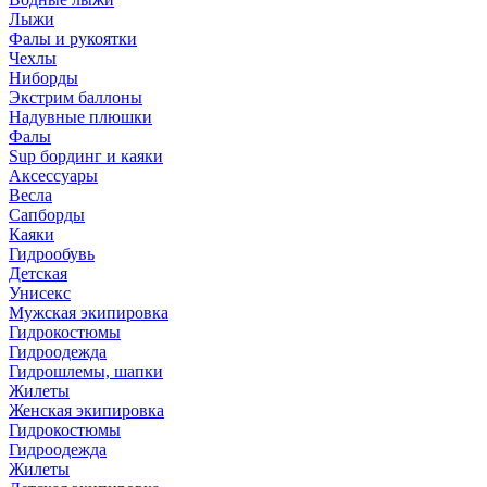
Лыжи
Фалы и рукоятки
Чехлы
Ниборды
Экстрим баллоны
Надувные плюшки
Фалы
Sup бординг и каяки
Аксессуары
Весла
Сапборды
Каяки
Гидрообувь
Детская
Унисекс
Мужская экипировка
Гидрокостюмы
Гидроодежда
Гидрошлемы, шапки
Жилеты
Женская экипировка
Гидрокостюмы
Гидроодежда
Жилеты