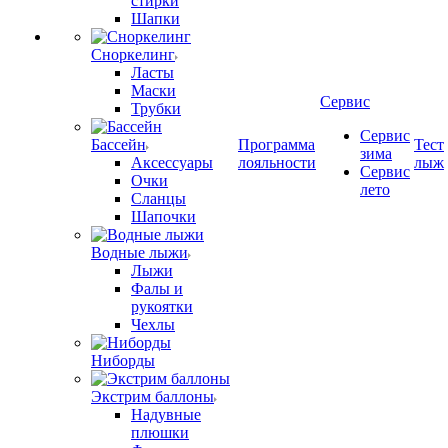
стирки
Шапки
Сноркелинг
Ласты
Маски
Сервис
Трубки
Сервис
Бассейн
Программа
Тест
зима
Аксессуары
лояльности
лыж
Сервис
Очки
лето
Сланцы
Шапочки
Водные лыжи
Лыжи
Фалы и
рукоятки
Чехлы
Ниборды
Экстрим баллоны
Надувные
плюшки