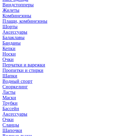
Виндстопперы
Жилеты
Комбинезоны
Плащи, комбинезоны
Шорты
Аксессуары
Балаклавы
Банданы
Кепки
Носки
Очки
Перчатки и варежки
Пропитки и стирки
Шапки
Водный спорт
Сноркелинг
Ласты
Маски
Трубки
Бассейн
Аксессуары
Очки
Сланцы
Шапочки
Водные лыжи