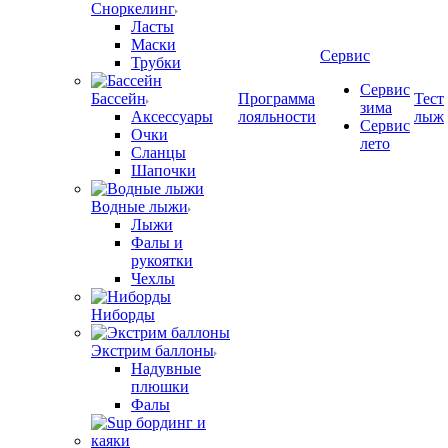
Сноркелинг
Ласты
Маски
Сервис
Трубки
Сервис
Бассейн
Программа
Тест
зима
Аксессуары
лояльности
лыж
Сервис
Очки
лето
Сланцы
Шапочки
Водные лыжи
Лыжи
Фалы и
рукоятки
Чехлы
Ниборды
Экстрим баллоны
Надувные
плюшки
Фалы