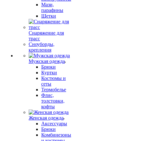
Мази,
парафины
Щетки
Снаряжение для
трасс
Сноуборды,
крепления
Мужская одежда
Брюки
Куртки
Костюмы и
сеты
Термобелье
Флис,
толстовки,
кофты
Женская одежда
Аксессуары
Брюки
Комбинезоны
и костюмы