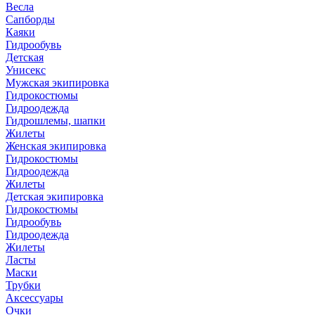
Весла
Сапборды
Каяки
Гидрообувь
Детская
Унисекс
Мужская экипировка
Гидрокостюмы
Гидроодежда
Гидрошлемы, шапки
Жилеты
Женская экипировка
Гидрокостюмы
Гидроодежда
Жилеты
Детская экипировка
Гидрокостюмы
Гидрообувь
Гидроодежда
Жилеты
Ласты
Маски
Трубки
Аксессуары
Очки