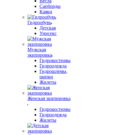
Весла
Сапборды
Каяки
Гидрообувь
Детская
Унисекс
Мужская
экипировка
Гидрокостюмы
Гидроодежда
Гидрошлемы,
шапки
Жилеты
Женская экипировка
Гидрокостюмы
Гидроодежда
Жилеты