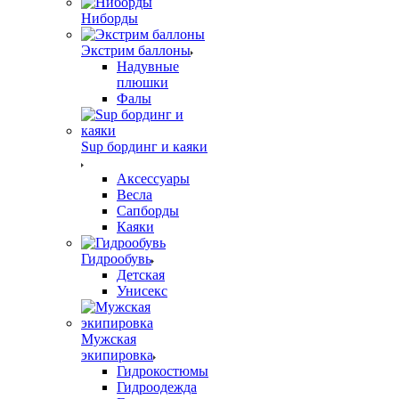
Ниборды
Экстрим баллоны
Надувные
плюшки
Фалы
Sup бординг и каяки
Аксессуары
Весла
Сапборды
Каяки
Гидрообувь
Детская
Унисекс
Мужская
экипировка
Гидрокостюмы
Гидроодежда