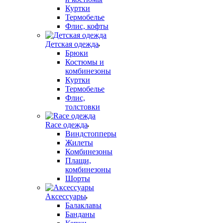
Куртки
Термобелье
Флис, кофты
Детская одежда
Брюки
Костюмы и
комбинезоны
Куртки
Термобелье
Флис,
толстовки
Race одежда
Виндстопперы
Жилеты
Комбинезоны
Плащи,
комбинезоны
Шорты
Аксессуары
Балаклавы
Банданы