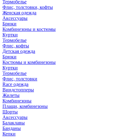
Термобелье
Флис, толстовки, кофты
Женская одежда
Аксессуары
Брюки
Комбинезоны и костюмы
Куртки
Термобелье
Флис, кофты
Детская одежда
Брюки
Костюмы и комбинезоны
Куртки
Термобелье
Флис, толстовки
Race одежда
Виндстопперы
Жилеты
Комбинезоны
Плащи, комбинезоны
Шорты
Аксессуары
Балаклавы
Банданы
Кепки