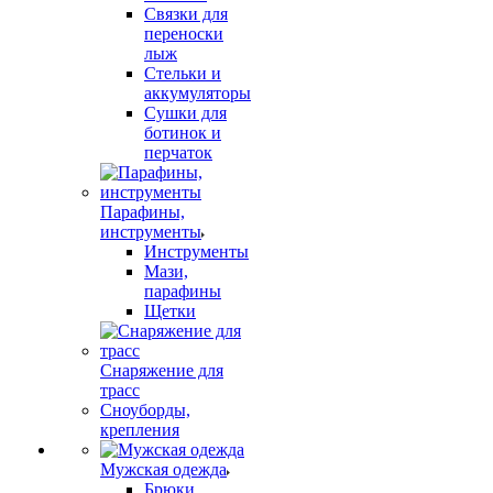
Связки для
переноски
лыж
Стельки и
аккумуляторы
Сушки для
ботинок и
перчаток
Парафины,
инструменты
Инструменты
Мази,
парафины
Щетки
Снаряжение для
трасс
Сноуборды,
крепления
Мужская одежда
Брюки