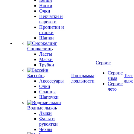
Кепки
Носки
Очки
Перчатки и
варежки
Пропитки и
стирки
Шапки
Сноркелинг
Ласты
Маски
Сервис
Трубки
Сервис
Бассейн
Программа
Тест
зима
Аксессуары
лояльности
лыж
Сервис
Очки
лето
Сланцы
Шапочки
Водные лыжи
Лыжи
Фалы и
рукоятки
Чехлы