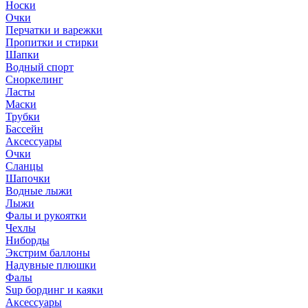
Носки
Очки
Перчатки и варежки
Пропитки и стирки
Шапки
Водный спорт
Сноркелинг
Ласты
Маски
Трубки
Бассейн
Аксессуары
Очки
Сланцы
Шапочки
Водные лыжи
Лыжи
Фалы и рукоятки
Чехлы
Ниборды
Экстрим баллоны
Надувные плюшки
Фалы
Sup бординг и каяки
Аксессуары