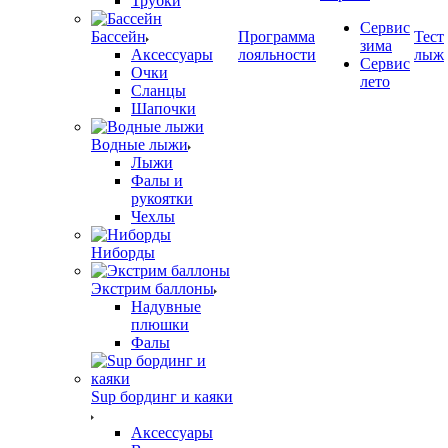
Трубки
Сервис
Бассейн
Программа
Тест
зима
Аксессуары
лояльности
лыж
Сервис
Очки
лето
Сланцы
Шапочки
Водные лыжи
Лыжи
Фалы и
рукоятки
Чехлы
Ниборды
Экстрим баллоны
Надувные
плюшки
Фалы
Sup бординг и каяки
Аксессуары