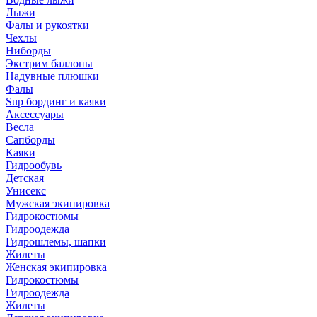
Лыжи
Фалы и рукоятки
Чехлы
Ниборды
Экстрим баллоны
Надувные плюшки
Фалы
Sup бординг и каяки
Аксессуары
Весла
Сапборды
Каяки
Гидрообувь
Детская
Унисекс
Мужская экипировка
Гидрокостюмы
Гидроодежда
Гидрошлемы, шапки
Жилеты
Женская экипировка
Гидрокостюмы
Гидроодежда
Жилеты