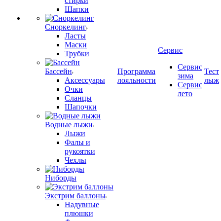
стирки
Шапки
Сноркелинг
Ласты
Маски
Сервис
Трубки
Сервис
Бассейн
Программа
Тест
зима
Аксессуары
лояльности
лыж
Сервис
Очки
лето
Сланцы
Шапочки
Водные лыжи
Лыжи
Фалы и
рукоятки
Чехлы
Ниборды
Экстрим баллоны
Надувные
плюшки