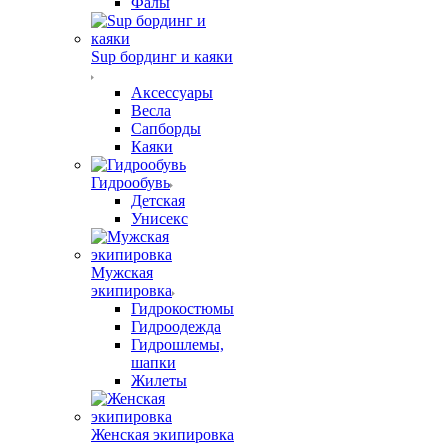
Фалы
Sup бординг и каяки
Аксессуары
Весла
Сапборды
Каяки
Гидрообувь
Детская
Унисекс
Мужская
экипировка
Гидрокостюмы
Гидроодежда
Гидрошлемы,
шапки
Жилеты
Женская экипировка