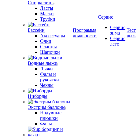
Сноркелинг
Ласты
Маски
Сервис
Трубки
Сервис
Бассейн
Программа
Тест
зима
Аксессуары
лояльности
лыж
Сервис
Очки
лето
Сланцы
Шапочки
Водные лыжи
Лыжи
Фалы и
рукоятки
Чехлы
Ниборды
Экстрим баллоны
Надувные
плюшки
Фалы