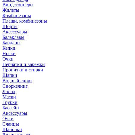
Виндстопперы
Жилеты
Комбинезоны
Плащи, комбинезоны
Шорты
Аксессуары
Балаклавы
Банданы
Кепки
Носки
Очки
Перчатки и варежки
Пропитки и стирки
Шапки
Водный спорт
Сноркелинг
Ласты
Маски
Трубки
Бассейн
Аксессуары
Очки
Сланцы
Шапочки
Водные лыжи