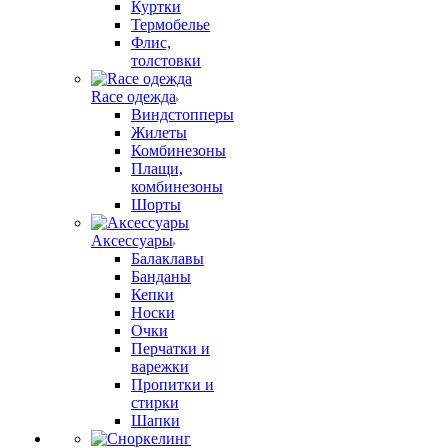
Куртки
Термобелье
Флис,
толстовки
Race одежда
Виндстопперы
Жилеты
Комбинезоны
Плащи,
комбинезоны
Шорты
Аксессуары
Балаклавы
Банданы
Кепки
Носки
Очки
Перчатки и
варежки
Пропитки и
стирки
Шапки