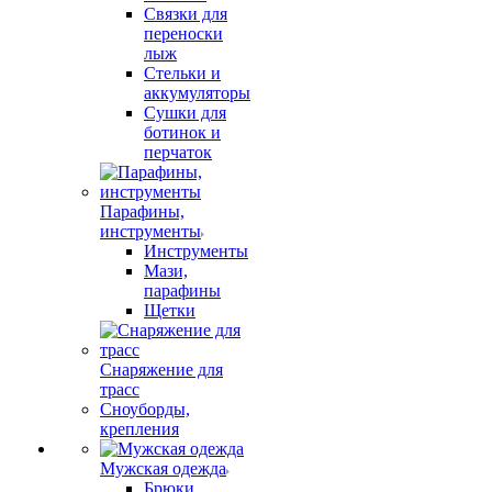
Связки для
переноски
лыж
Стельки и
аккумуляторы
Сушки для
ботинок и
перчаток
Парафины,
инструменты
Инструменты
Мази,
парафины
Щетки
Снаряжение для
трасс
Сноуборды,
крепления
Мужская одежда
Брюки