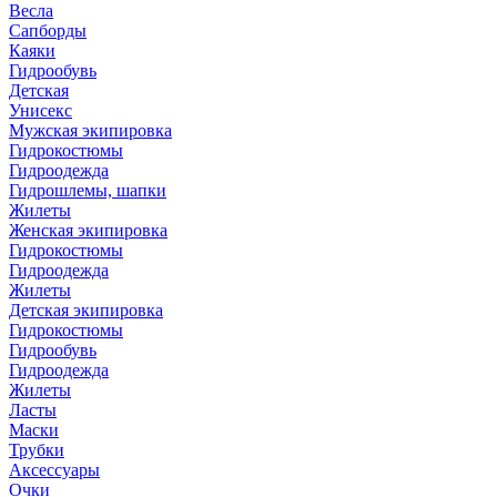
Весла
Сапборды
Каяки
Гидрообувь
Детская
Унисекс
Мужская экипировка
Гидрокостюмы
Гидроодежда
Гидрошлемы, шапки
Жилеты
Женская экипировка
Гидрокостюмы
Гидроодежда
Жилеты
Детская экипировка
Гидрокостюмы
Гидрообувь
Гидроодежда
Жилеты
Ласты
Маски
Трубки
Аксессуары
Очки