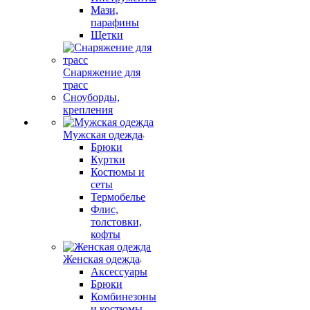
Мази,
парафины
Щетки
Снаряжение для
трасс
Сноуборды,
крепления
Мужская одежда
Брюки
Куртки
Костюмы и
сеты
Термобелье
Флис,
толстовки,
кофты
Женская одежда
Аксессуары
Брюки
Комбинезоны
и костюмы