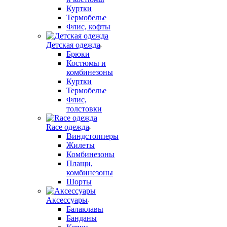
Куртки
Термобелье
Флис, кофты
Детская одежда
Брюки
Костюмы и
комбинезоны
Куртки
Термобелье
Флис,
толстовки
Race одежда
Виндстопперы
Жилеты
Комбинезоны
Плащи,
комбинезоны
Шорты
Аксессуары
Балаклавы
Банданы