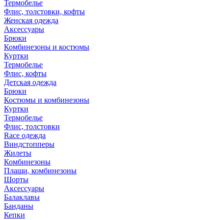
Термобелье
Флис, толстовки, кофты
Женская одежда
Аксессуары
Брюки
Комбинезоны и костюмы
Куртки
Термобелье
Флис, кофты
Детская одежда
Брюки
Костюмы и комбинезоны
Куртки
Термобелье
Флис, толстовки
Race одежда
Виндстопперы
Жилеты
Комбинезоны
Плащи, комбинезоны
Шорты
Аксессуары
Балаклавы
Банданы
Кепки