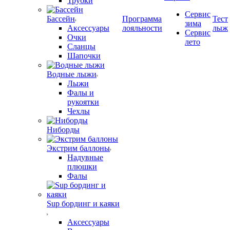
Трубки
Сервис
Бассейн
Программа
Тест
зима
Аксессуары
лояльности
лыж
Сервис
Очки
лето
Сланцы
Шапочки
Водные лыжи
Лыжи
Фалы и
рукоятки
Чехлы
Ниборды
Экстрим баллоны
Надувные
плюшки
Фалы
Sup бординг и каяки
Аксессуары