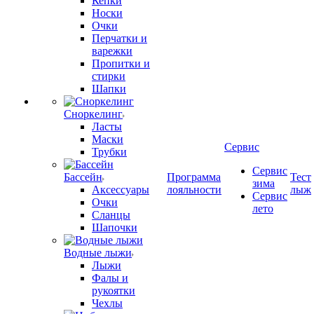
Кепки
Носки
Очки
Перчатки и
варежки
Пропитки и
стирки
Шапки
Сноркелинг
Ласты
Маски
Сервис
Трубки
Сервис
Бассейн
Программа
Тест
зима
Аксессуары
лояльности
лыж
Сервис
Очки
лето
Сланцы
Шапочки
Водные лыжи
Лыжи
Фалы и
рукоятки
Чехлы