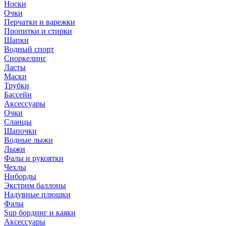
Носки
Очки
Перчатки и варежки
Пропитки и стирки
Шапки
Водный спорт
Сноркелинг
Ласты
Маски
Трубки
Бассейн
Аксессуары
Очки
Сланцы
Шапочки
Водные лыжи
Лыжи
Фалы и рукоятки
Чехлы
Ниборды
Экстрим баллоны
Надувные плюшки
Фалы
Sup бординг и каяки
Аксессуары