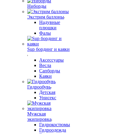
Ниборды
Экстрим баллоны
Надувные
плюшки
Фалы
Sup бординг и каяки
Аксессуары
Весла
Сапборды
Каяки
Гидрообувь
Детская
Унисекс
Мужская
экипировка
Гидрокостюмы
Гидроодежда