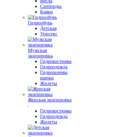
Весла
Сапборды
Каяки
Гидрообувь
Детская
Унисекс
Мужская
экипировка
Гидрокостюмы
Гидроодежда
Гидрошлемы,
шапки
Жилеты
Женская экипировка
Гидрокостюмы
Гидроодежда
Жилеты