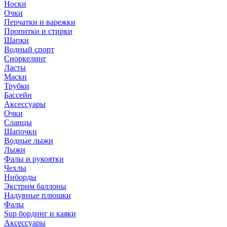
Носки
Очки
Перчатки и варежки
Пропитки и стирки
Шапки
Водный спорт
Сноркелинг
Ласты
Маски
Трубки
Бассейн
Аксессуары
Очки
Сланцы
Шапочки
Водные лыжи
Лыжи
Фалы и рукоятки
Чехлы
Ниборды
Экстрим баллоны
Надувные плюшки
Фалы
Sup бординг и каяки
Аксессуары