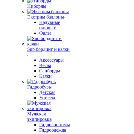
Ниборды
Экстрим баллоны
Надувные
плюшки
Фалы
Sup бординг и каяки
Аксессуары
Весла
Сапборды
Каяки
Гидрообувь
Детская
Унисекс
Мужская
экипировка
Гидрокостюмы
Гидроодежда