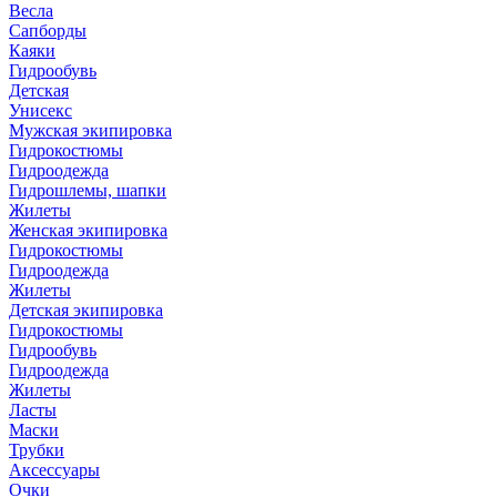
Весла
Сапборды
Каяки
Гидрообувь
Детская
Унисекс
Мужская экипировка
Гидрокостюмы
Гидроодежда
Гидрошлемы, шапки
Жилеты
Женская экипировка
Гидрокостюмы
Гидроодежда
Жилеты
Детская экипировка
Гидрокостюмы
Гидрообувь
Гидроодежда
Жилеты
Ласты
Маски
Трубки
Аксессуары
Очки