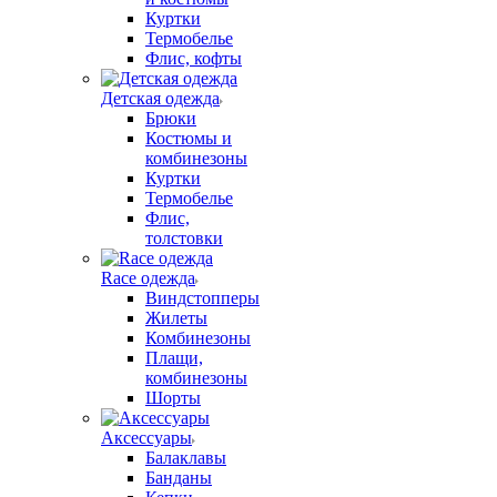
Куртки
Термобелье
Флис, кофты
Детская одежда
Брюки
Костюмы и
комбинезоны
Куртки
Термобелье
Флис,
толстовки
Race одежда
Виндстопперы
Жилеты
Комбинезоны
Плащи,
комбинезоны
Шорты
Аксессуары
Балаклавы
Банданы