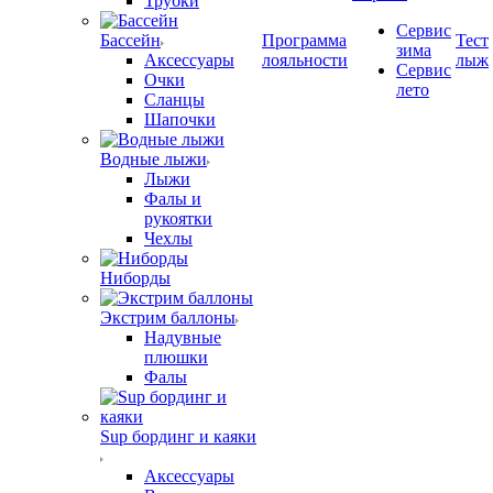
Трубки
Сервис
Бассейн
Программа
Тест
зима
Аксессуары
лояльности
лыж
Сервис
Очки
лето
Сланцы
Шапочки
Водные лыжи
Лыжи
Фалы и
рукоятки
Чехлы
Ниборды
Экстрим баллоны
Надувные
плюшки
Фалы
Sup бординг и каяки
Аксессуары