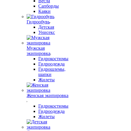
Весла
Сапборды
Каяки
Гидрообувь
Детская
Унисекс
Мужская
экипировка
Гидрокостюмы
Гидроодежда
Гидрошлемы,
шапки
Жилеты
Женская экипировка
Гидрокостюмы
Гидроодежда
Жилеты