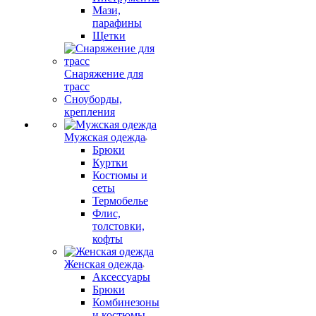
Мази,
парафины
Щетки
Снаряжение для
трасс
Сноуборды,
крепления
Мужская одежда
Брюки
Куртки
Костюмы и
сеты
Термобелье
Флис,
толстовки,
кофты
Женская одежда
Аксессуары
Брюки
Комбинезоны
и костюмы