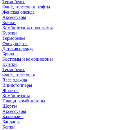
Термобелье
Флис, толстовки, кофты
Женская одежда
Аксессуары
Брюки
Комбинезоны и костюмы
Куртки
Термобелье
Флис, кофты
Детская одежда
Брюки
Костюмы и комбинезоны
Куртки
Термобелье
Флис, толстовки
Race одежда
Виндстопперы
Жилеты
Комбинезоны
Плащи, комбинезоны
Шорты
Аксессуары
Балаклавы
Банданы
Кепки