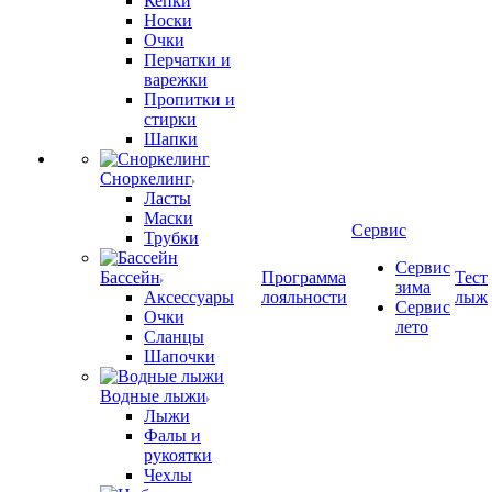
Кепки
Носки
Очки
Перчатки и
варежки
Пропитки и
стирки
Шапки
Сноркелинг
Ласты
Маски
Сервис
Трубки
Сервис
Бассейн
Программа
Тест
зима
Аксессуары
лояльности
лыж
Сервис
Очки
лето
Сланцы
Шапочки
Водные лыжи
Лыжи
Фалы и
рукоятки
Чехлы