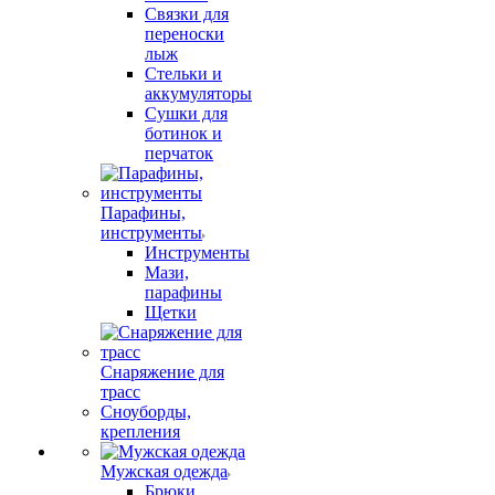
Связки для
переноски
лыж
Стельки и
аккумуляторы
Сушки для
ботинок и
перчаток
Парафины,
инструменты
Инструменты
Мази,
парафины
Щетки
Снаряжение для
трасс
Сноуборды,
крепления
Мужская одежда
Брюки