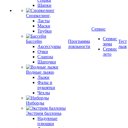
стирки
Шапки
Сноркелинг
Ласты
Маски
Сервис
Трубки
Сервис
Бассейн
Программа
Тест
зима
Аксессуары
лояльности
лыж
Сервис
Очки
лето
Сланцы
Шапочки
Водные лыжи
Лыжи
Фалы и
рукоятки
Чехлы
Ниборды
Экстрим баллоны
Надувные
плюшки