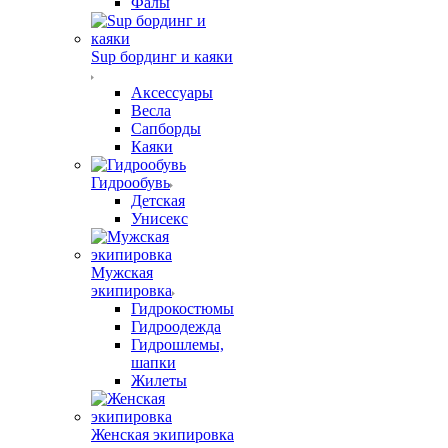
Фалы
Sup бординг и каяки
Аксессуары
Весла
Сапборды
Каяки
Гидрообувь
Детская
Унисекс
Мужская
экипировка
Гидрокостюмы
Гидроодежда
Гидрошлемы,
шапки
Жилеты
Женская экипировка