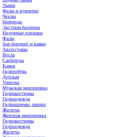
Лыжи
Фалы и рукоятки
Чехлы
Ниборды
Экстрим баллоны
Надувные плюшки
Фалы
Sup бординг и каяки
Аксессуары
Весла
Сапборды
Каяки
Гидрообувь
Детская
Унисекс
Мужская экипировка
Гидрокостюмы
Гидроодежда
Гидрошлемы, шапки
Жилеты
Женская экипировка
Гидрокостюмы
Гидроодежда
Жилеты