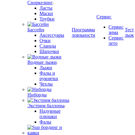
Сноркелинг
Ласты
Маски
Сервис
Трубки
Сервис
Бассейн
Программа
Тест
зима
Аксессуары
лояльности
лыж
Сервис
Очки
лето
Сланцы
Шапочки
Водные лыжи
Лыжи
Фалы и
рукоятки
Чехлы
Ниборды
Экстрим баллоны
Надувные
плюшки
Фалы