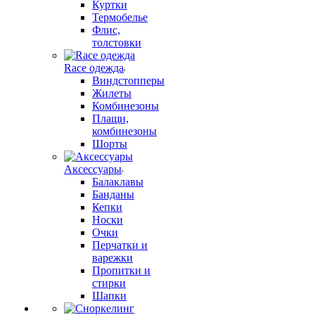
Куртки
Термобелье
Флис,
толстовки
Race одежда
Виндстопперы
Жилеты
Комбинезоны
Плащи,
комбинезоны
Шорты
Аксессуары
Балаклавы
Банданы
Кепки
Носки
Очки
Перчатки и
варежки
Пропитки и
стирки
Шапки