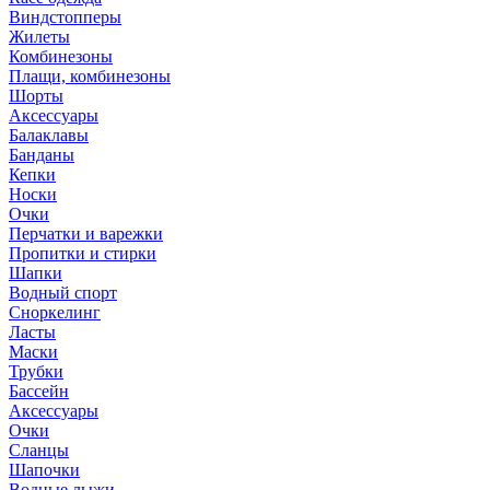
Виндстопперы
Жилеты
Комбинезоны
Плащи, комбинезоны
Шорты
Аксессуары
Балаклавы
Банданы
Кепки
Носки
Очки
Перчатки и варежки
Пропитки и стирки
Шапки
Водный спорт
Сноркелинг
Ласты
Маски
Трубки
Бассейн
Аксессуары
Очки
Сланцы
Шапочки
Водные лыжи