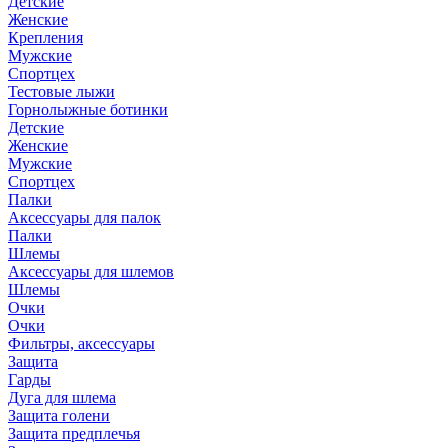
Детские
Женские
Крепления
Мужские
Спортцех
Тестовые лыжи
Горнолыжные ботинки
Детские
Женские
Мужские
Спортцех
Палки
Аксессуары для палок
Палки
Шлемы
Аксессуары для шлемов
Шлемы
Очки
Очки
Фильтры, аксессуары
Защита
Гарды
Дуга для шлема
Защита голени
Защита предплечья