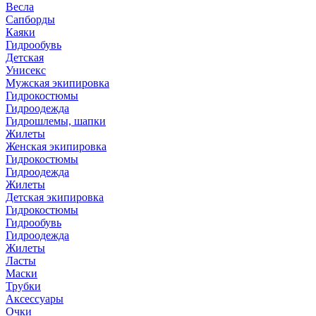
Весла
Сапборды
Каяки
Гидрообувь
Детская
Унисекс
Мужская экипировка
Гидрокостюмы
Гидроодежда
Гидрошлемы, шапки
Жилеты
Женская экипировка
Гидрокостюмы
Гидроодежда
Жилеты
Детская экипировка
Гидрокостюмы
Гидрообувь
Гидроодежда
Жилеты
Ласты
Маски
Трубки
Аксессуары
Очки