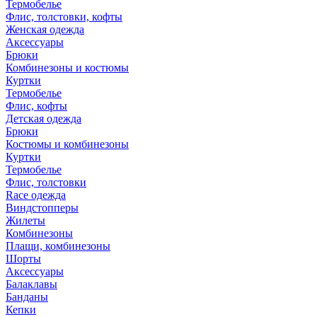
Термобелье
Флис, толстовки, кофты
Женская одежда
Аксессуары
Брюки
Комбинезоны и костюмы
Куртки
Термобелье
Флис, кофты
Детская одежда
Брюки
Костюмы и комбинезоны
Куртки
Термобелье
Флис, толстовки
Race одежда
Виндстопперы
Жилеты
Комбинезоны
Плащи, комбинезоны
Шорты
Аксессуары
Балаклавы
Банданы
Кепки