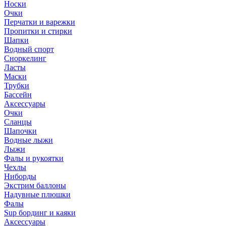
Носки
Очки
Перчатки и варежки
Пропитки и стирки
Шапки
Водный спорт
Сноркелинг
Ласты
Маски
Трубки
Бассейн
Аксессуары
Очки
Сланцы
Шапочки
Водные лыжи
Лыжи
Фалы и рукоятки
Чехлы
Ниборды
Экстрим баллоны
Надувные плюшки
Фалы
Sup бординг и каяки
Аксессуары