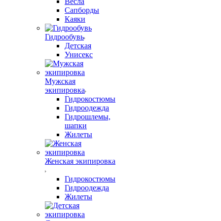
Весла
Сапборды
Каяки
Гидрообувь
Детская
Унисекс
Мужская
экипировка
Гидрокостюмы
Гидроодежда
Гидрошлемы,
шапки
Жилеты
Женская экипировка
Гидрокостюмы
Гидроодежда
Жилеты