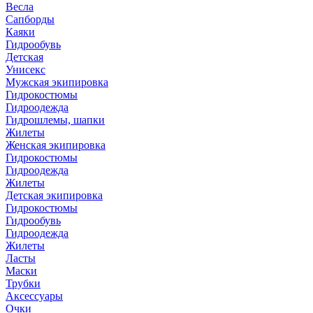
Весла
Сапборды
Каяки
Гидрообувь
Детская
Унисекс
Мужская экипировка
Гидрокостюмы
Гидроодежда
Гидрошлемы, шапки
Жилеты
Женская экипировка
Гидрокостюмы
Гидроодежда
Жилеты
Детская экипировка
Гидрокостюмы
Гидрообувь
Гидроодежда
Жилеты
Ласты
Маски
Трубки
Аксессуары
Очки