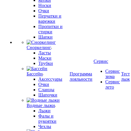
Кепки
Носки
Очки
Перчатки и
варежки
Пропитки и
стирки
Шапки
Сноркелинг
Ласты
Маски
Сервис
Трубки
Сервис
Бассейн
Программа
Тест
зима
Аксессуары
лояльности
лыж
Сервис
Очки
лето
Сланцы
Шапочки
Водные лыжи
Лыжи
Фалы и
рукоятки
Чехлы