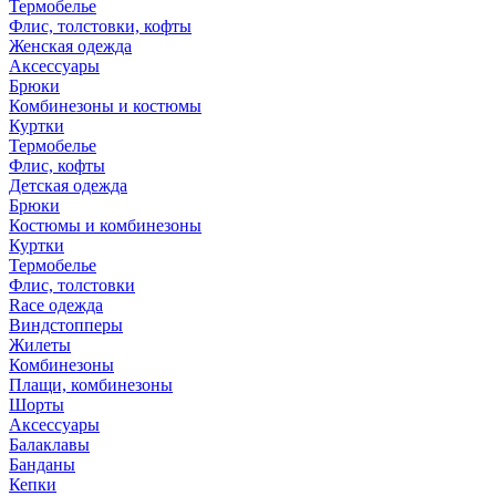
Термобелье
Флис, толстовки, кофты
Женская одежда
Аксессуары
Брюки
Комбинезоны и костюмы
Куртки
Термобелье
Флис, кофты
Детская одежда
Брюки
Костюмы и комбинезоны
Куртки
Термобелье
Флис, толстовки
Race одежда
Виндстопперы
Жилеты
Комбинезоны
Плащи, комбинезоны
Шорты
Аксессуары
Балаклавы
Банданы
Кепки