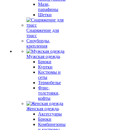
Мази,
парафины
Щетки
Снаряжение для
трасс
Сноуборды,
крепления
Мужская одежда
Брюки
Куртки
Костюмы и
сеты
Термобелье
Флис,
толстовки,
кофты
Женская одежда
Аксессуары
Брюки
Комбинезоны
и костюмы