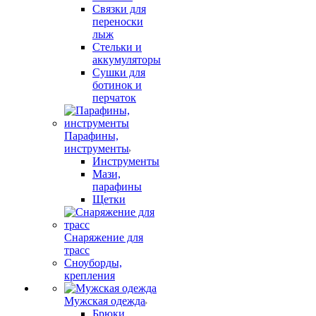
Связки для
переноски
лыж
Стельки и
аккумуляторы
Сушки для
ботинок и
перчаток
Парафины,
инструменты
Инструменты
Мази,
парафины
Щетки
Снаряжение для
трасс
Сноуборды,
крепления
Мужская одежда
Брюки