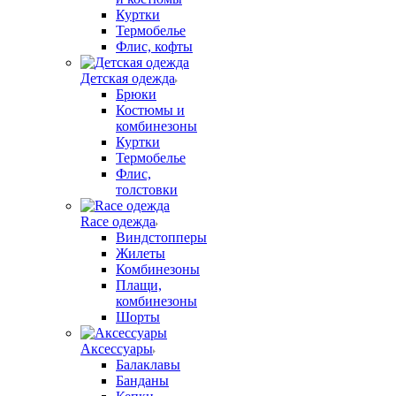
Куртки
Термобелье
Флис, кофты
Детская одежда
Брюки
Костюмы и
комбинезоны
Куртки
Термобелье
Флис,
толстовки
Race одежда
Виндстопперы
Жилеты
Комбинезоны
Плащи,
комбинезоны
Шорты
Аксессуары
Балаклавы
Банданы