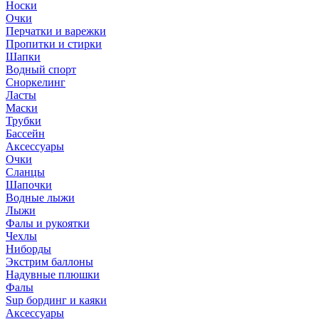
Носки
Очки
Перчатки и варежки
Пропитки и стирки
Шапки
Водный спорт
Сноркелинг
Ласты
Маски
Трубки
Бассейн
Аксессуары
Очки
Сланцы
Шапочки
Водные лыжи
Лыжи
Фалы и рукоятки
Чехлы
Ниборды
Экстрим баллоны
Надувные плюшки
Фалы
Sup бординг и каяки
Аксессуары