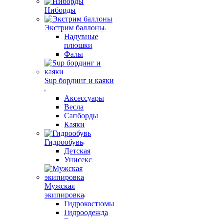
Ниборды
Экстрим баллоны
Надувные
плюшки
Фалы
Sup бординг и каяки
Аксессуары
Весла
Сапборды
Каяки
Гидрообувь
Детская
Унисекс
Мужская
экипировка
Гидрокостюмы
Гидроодежда