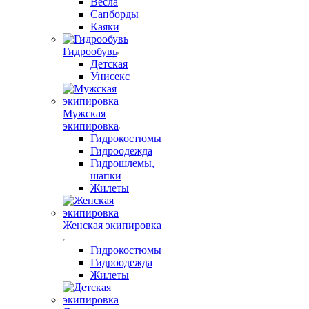
Весла
Сапборды
Каяки
Гидрообувь
Детская
Унисекс
Мужская
экипировка
Гидрокостюмы
Гидроодежда
Гидрошлемы,
шапки
Жилеты
Женская экипировка
Гидрокостюмы
Гидроодежда
Жилеты