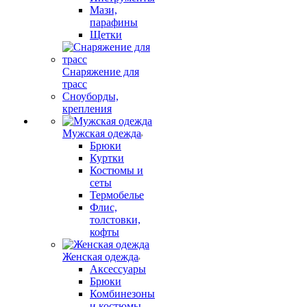
Мази,
парафины
Щетки
Снаряжение для
трасс
Сноуборды,
крепления
Мужская одежда
Брюки
Куртки
Костюмы и
сеты
Термобелье
Флис,
толстовки,
кофты
Женская одежда
Аксессуары
Брюки
Комбинезоны
и костюмы