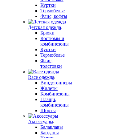
Куртки
Термобелье
Флис, кофты
Детская одежда
Брюки
Костюмы и
комбинезоны
Куртки
Термобелье
Флис,
толстовки
Race одежда
Виндстопперы
Жилеты
Комбинезоны
Плащи,
комбинезоны
Шорты
Аксессуары
Балаклавы
Банданы