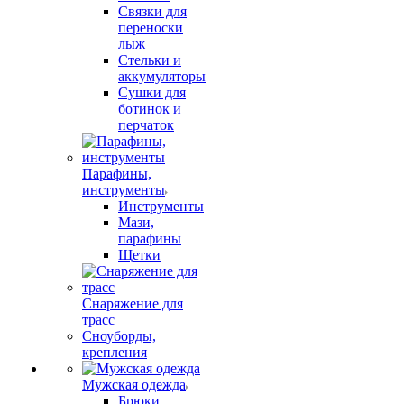
Связки для
переноски
лыж
Стельки и
аккумуляторы
Сушки для
ботинок и
перчаток
Парафины,
инструменты
Инструменты
Мази,
парафины
Щетки
Снаряжение для
трасс
Сноуборды,
крепления
Мужская одежда
Брюки