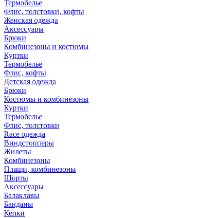
Термобелье
Флис, толстовки, кофты
Женская одежда
Аксессуары
Брюки
Комбинезоны и костюмы
Куртки
Термобелье
Флис, кофты
Детская одежда
Брюки
Костюмы и комбинезоны
Куртки
Термобелье
Флис, толстовки
Race одежда
Виндстопперы
Жилеты
Комбинезоны
Плащи, комбинезоны
Шорты
Аксессуары
Балаклавы
Банданы
Кепки