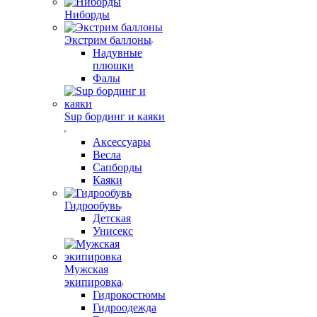
Ниборды
Экстрим баллоны
Надувные
плюшки
Фалы
Sup бординг и каяки
Аксессуары
Весла
Сапборды
Каяки
Гидрообувь
Детская
Унисекс
Мужская
экипировка
Гидрокостюмы
Гидроодежда