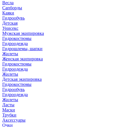
Весла
Сапборды
Каяки
Гидрообувь
Детская
Унисекс
Мужская экипировка
Гидрокостюмы
Гидроодежда
Гидрошлемы, шапки
Жилеты
Женская экипировка
Гидрокостюмы
Гидроодежда
Жилеты
Детская экипировка
Гидрокостюмы
Гидрообувь
Гидроодежда
Жилеты
Ласты
Маски
Трубки
Аксессуары
Очки