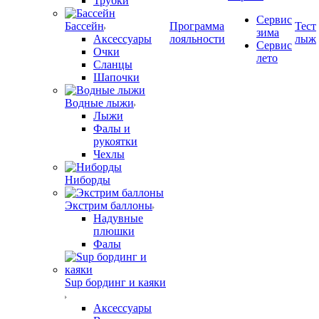
Трубки
Сервис
Бассейн
Программа
Тест
зима
Аксессуары
лояльности
лыж
Сервис
Очки
лето
Сланцы
Шапочки
Водные лыжи
Лыжи
Фалы и
рукоятки
Чехлы
Ниборды
Экстрим баллоны
Надувные
плюшки
Фалы
Sup бординг и каяки
Аксессуары