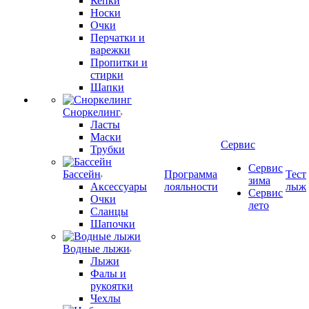
Кепки
Носки
Очки
Перчатки и
варежки
Пропитки и
стирки
Шапки
Сноркелинг
Ласты
Маски
Сервис
Трубки
Сервис
Бассейн
Программа
Тест
зима
Аксессуары
лояльности
лыж
Сервис
Очки
лето
Сланцы
Шапочки
Водные лыжи
Лыжи
Фалы и
рукоятки
Чехлы