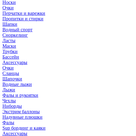
Носки
Очки
Перчатки и варежки
Пропитки и стирки
Шапки
Водный спорт
Сноркелинг
Ласты
Маски
Трубки
Бассейн
Аксессуары
Очки
Сланцы
Шапочки
Водные лыжи
Лыжи
Фалы и рукоятки
Чехлы
Ниборды
Экстрим баллоны
Надувные плюшки
Фалы
Sup бординг и каяки
Аксессуары