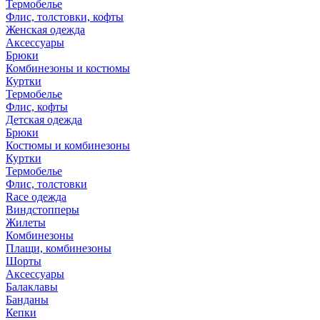
Термобелье
Флис, толстовки, кофты
Женская одежда
Аксессуары
Брюки
Комбинезоны и костюмы
Куртки
Термобелье
Флис, кофты
Детская одежда
Брюки
Костюмы и комбинезоны
Куртки
Термобелье
Флис, толстовки
Race одежда
Виндстопперы
Жилеты
Комбинезоны
Плащи, комбинезоны
Шорты
Аксессуары
Балаклавы
Банданы
Кепки