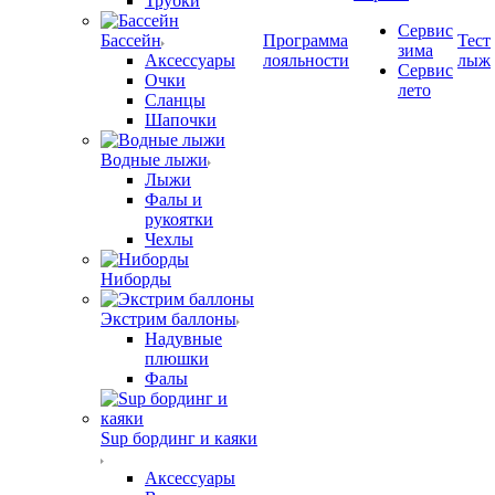
Трубки
Сервис
Бассейн
Программа
Тест
зима
Аксессуары
лояльности
лыж
Сервис
Очки
лето
Сланцы
Шапочки
Водные лыжи
Лыжи
Фалы и
рукоятки
Чехлы
Ниборды
Экстрим баллоны
Надувные
плюшки
Фалы
Sup бординг и каяки
Аксессуары