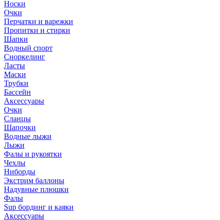
Носки
Очки
Перчатки и варежки
Пропитки и стирки
Шапки
Водный спорт
Сноркелинг
Ласты
Маски
Трубки
Бассейн
Аксессуары
Очки
Сланцы
Шапочки
Водные лыжи
Лыжи
Фалы и рукоятки
Чехлы
Ниборды
Экстрим баллоны
Надувные плюшки
Фалы
Sup бординг и каяки
Аксессуары