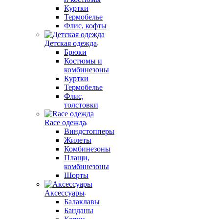
Куртки
Термобелье
Флис, кофты
Детская одежда
Брюки
Костюмы и
комбинезоны
Куртки
Термобелье
Флис,
толстовки
Race одежда
Виндстопперы
Жилеты
Комбинезоны
Плащи,
комбинезоны
Шорты
Аксессуары
Балаклавы
Банданы