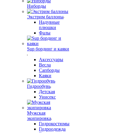
Ниборды
Экстрим баллоны
Надувные
плюшки
Фалы
Sup бординг и каяки
Аксессуары
Весла
Сапборды
Каяки
Гидрообувь
Детская
Унисекс
Мужская
экипировка
Гидрокостюмы
Гидроодежда