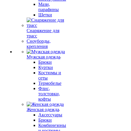
Мази,
парафины
Щетки
Снаряжение для
трасс
Сноуборды,
крепления
Мужская одежда
Брюки
Куртки
Костюмы и
сеты
Термобелье
Флис,
толстовки,
кофты
Женская одежда
Аксессуары
Брюки
Комбинезоны
и костюмы