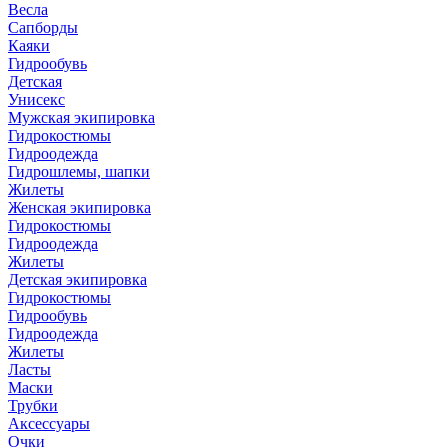
Весла
Сапборды
Каяки
Гидрообувь
Детская
Унисекс
Мужская экипировка
Гидрокостюмы
Гидроодежда
Гидрошлемы, шапки
Жилеты
Женская экипировка
Гидрокостюмы
Гидроодежда
Жилеты
Детская экипировка
Гидрокостюмы
Гидрообувь
Гидроодежда
Жилеты
Ласты
Маски
Трубки
Аксессуары
Очки