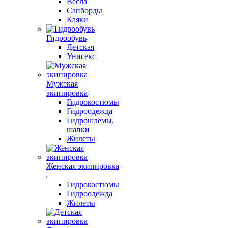
Весла
Сапборды
Каяки
Гидрообувь
Детская
Унисекс
Мужская
экипировка
Гидрокостюмы
Гидроодежда
Гидрошлемы,
шапки
Жилеты
Женская экипировка
Гидрокостюмы
Гидроодежда
Жилеты