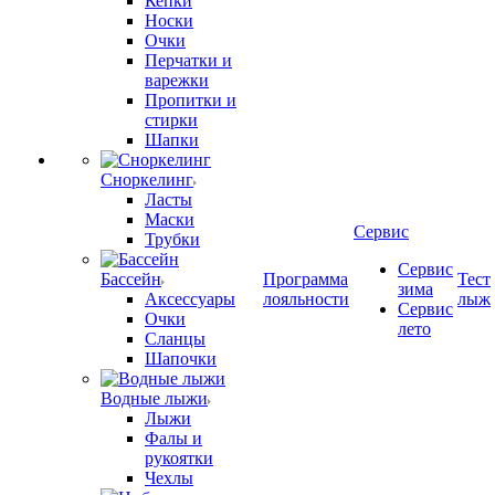
Кепки
Носки
Очки
Перчатки и
варежки
Пропитки и
стирки
Шапки
Сноркелинг
Ласты
Маски
Сервис
Трубки
Сервис
Бассейн
Программа
Тест
зима
Аксессуары
лояльности
лыж
Сервис
Очки
лето
Сланцы
Шапочки
Водные лыжи
Лыжи
Фалы и
рукоятки
Чехлы