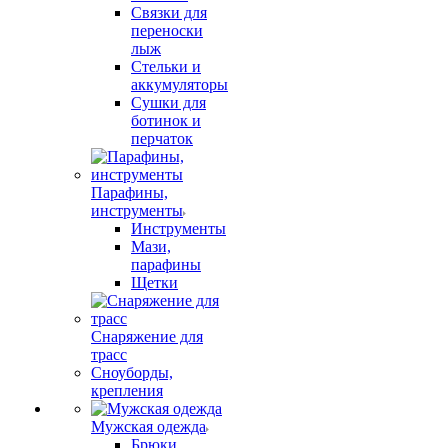
Связки для
переноски
лыж
Стельки и
аккумуляторы
Сушки для
ботинок и
перчаток
Парафины,
инструменты
Инструменты
Мази,
парафины
Щетки
Снаряжение для
трасс
Сноуборды,
крепления
Мужская одежда
Брюки