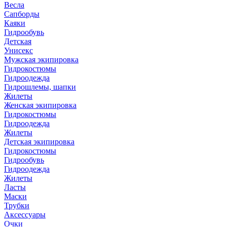
Весла
Сапборды
Каяки
Гидрообувь
Детская
Унисекс
Мужская экипировка
Гидрокостюмы
Гидроодежда
Гидрошлемы, шапки
Жилеты
Женская экипировка
Гидрокостюмы
Гидроодежда
Жилеты
Детская экипировка
Гидрокостюмы
Гидрообувь
Гидроодежда
Жилеты
Ласты
Маски
Трубки
Аксессуары
Очки