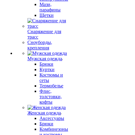
Мази,
парафины
Щетки
Снаряжение для
трасс
Сноуборды,
крепления
Мужская одежда
Брюки
Куртки
Костюмы и
сеты
Термобелье
Флис,
толстовки,
кофты
Женская одежда
Аксессуары
Брюки
Комбинезоны
и костюмы