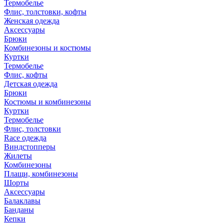
Термобелье
Флис, толстовки, кофты
Женская одежда
Аксессуары
Брюки
Комбинезоны и костюмы
Куртки
Термобелье
Флис, кофты
Детская одежда
Брюки
Костюмы и комбинезоны
Куртки
Термобелье
Флис, толстовки
Race одежда
Виндстопперы
Жилеты
Комбинезоны
Плащи, комбинезоны
Шорты
Аксессуары
Балаклавы
Банданы
Кепки