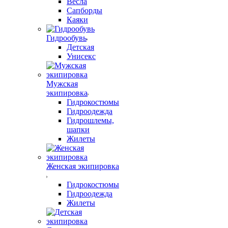
Весла
Сапборды
Каяки
Гидрообувь
Детская
Унисекс
Мужская
экипировка
Гидрокостюмы
Гидроодежда
Гидрошлемы,
шапки
Жилеты
Женская экипировка
Гидрокостюмы
Гидроодежда
Жилеты