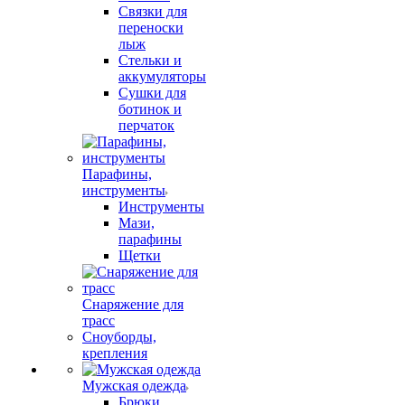
Связки для
переноски
лыж
Стельки и
аккумуляторы
Сушки для
ботинок и
перчаток
Парафины,
инструменты
Инструменты
Мази,
парафины
Щетки
Снаряжение для
трасс
Сноуборды,
крепления
Мужская одежда
Брюки