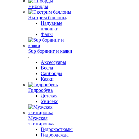
Ниборды
Экстрим баллоны
Надувные
плюшки
Фалы
Sup бординг и каяки
Аксессуары
Весла
Сапборды
Каяки
Гидрообувь
Детская
Унисекс
Мужская
экипировка
Гидрокостюмы
Гидроодежда