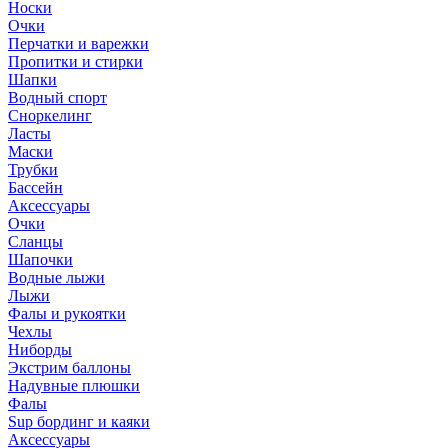
Носки
Очки
Перчатки и варежки
Пропитки и стирки
Шапки
Водный спорт
Сноркелинг
Ласты
Маски
Трубки
Бассейн
Аксессуары
Очки
Сланцы
Шапочки
Водные лыжи
Лыжи
Фалы и рукоятки
Чехлы
Ниборды
Экстрим баллоны
Надувные плюшки
Фалы
Sup бординг и каяки
Аксессуары