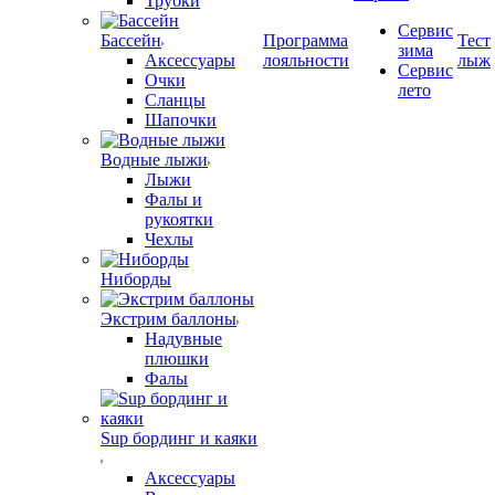
Трубки
Сервис
Бассейн
Программа
Тест
зима
Аксессуары
лояльности
лыж
Сервис
Очки
лето
Сланцы
Шапочки
Водные лыжи
Лыжи
Фалы и
рукоятки
Чехлы
Ниборды
Экстрим баллоны
Надувные
плюшки
Фалы
Sup бординг и каяки
Аксессуары