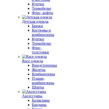
Куртки
Термобелье
Флис, кофты
Детская одежда
Брюки
Костюмы и
комбинезоны
Куртки
Термобелье
Флис,
толстовки
Race одежда
Виндстопперы
Жилеты
Комбинезоны
Плащи,
комбинезоны
Шорты
Аксессуары
Балаклавы
Банданы