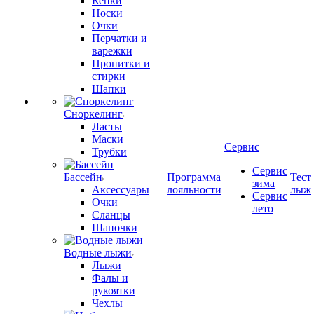
Кепки
Носки
Очки
Перчатки и
варежки
Пропитки и
стирки
Шапки
Сноркелинг
Ласты
Маски
Сервис
Трубки
Сервис
Бассейн
Программа
Тест
зима
Аксессуары
лояльности
лыж
Сервис
Очки
лето
Сланцы
Шапочки
Водные лыжи
Лыжи
Фалы и
рукоятки
Чехлы