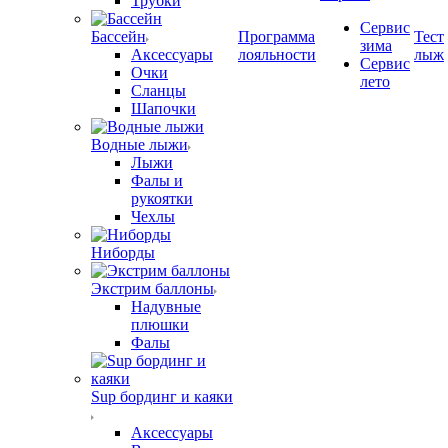
Трубки
Сервис
Бассейн
Программа
Тест
зима
Аксессуары
лояльности
лыж
Сервис
Очки
лето
Сланцы
Шапочки
Водные лыжи
Лыжи
Фалы и
рукоятки
Чехлы
Ниборды
Экстрим баллоны
Надувные
плюшки
Фалы
Sup бординг и каяки
Аксессуары