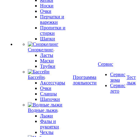
Кепки
Носки
Очки
Перчатки и
варежки
Пропитки и
стирки
Шапки
Сноркелинг
Ласты
Маски
Сервис
Трубки
Сервис
Бассейн
Программа
Тест
зима
Аксессуары
лояльности
лыж
Сервис
Очки
лето
Сланцы
Шапочки
Водные лыжи
Лыжи
Фалы и
рукоятки
Чехлы