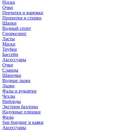
Носки
Очки
Перчатки и варежки
Пропитки и стирки
Шапки
Водный спорт
Сноркелинг
Ласты
Маски
Трубки
Бассейн
Аксессуары
Очки
Сланцы
Шапочки
Водные лыжи
Лыжи
Фалы и рукоятки
Чехлы
Ниборды
Экстрим баллоны
Надувные плюшки
Фалы
Sup бординг и каяки
Аксессуары