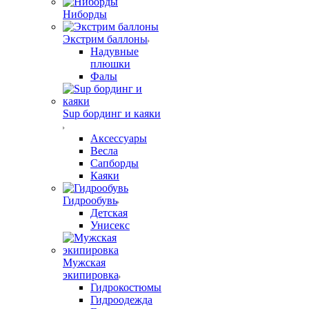
Ниборды
Экстрим баллоны
Надувные
плюшки
Фалы
Sup бординг и каяки
Аксессуары
Весла
Сапборды
Каяки
Гидрообувь
Детская
Унисекс
Мужская
экипировка
Гидрокостюмы
Гидроодежда