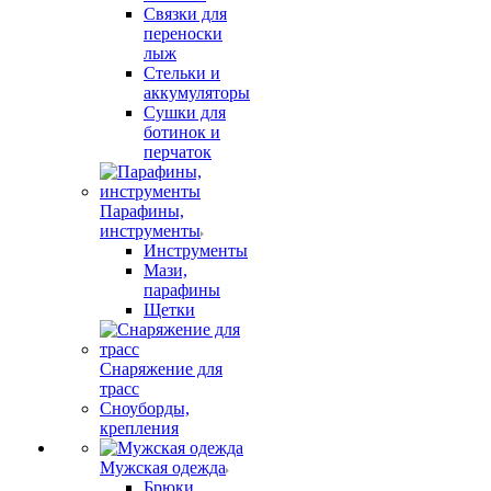
Связки для
переноски
лыж
Стельки и
аккумуляторы
Сушки для
ботинок и
перчаток
Парафины,
инструменты
Инструменты
Мази,
парафины
Щетки
Снаряжение для
трасс
Сноуборды,
крепления
Мужская одежда
Брюки