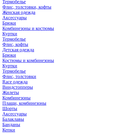
Термобелье
Флис, толстовки, кофты
Женская одежда
Аксессуары
Брюки
Комбинезоны и костюмы
Куртки
Термобелье
Флис, кофты
Детская одежда
Брюки
Костюмы и комбинезоны
Куртки
Термобелье
Флис, толстовки
Race одежда
Виндстопперы
Жилеты
Комбинезоны
Плащи, комбинезоны
Шорты
Аксессуары
Балаклавы
Банданы
Кепки