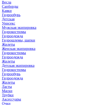
Весла
Сапборды
Каяки
Гидрообувь
Детская
Унисекс
Мужская экипировка
Гидрокостюмы
Гидроодежда
Гидрошлемы, шапки
Жилеты
Женская экипировка
Гидрокостюмы
Гидроодежда
Жилеты
Детская экипировка
Гидрокостюмы
Гидрообувь
Гидроодежда
Жилеты
Ласты
Маски
Трубки
Аксессуары
Очки