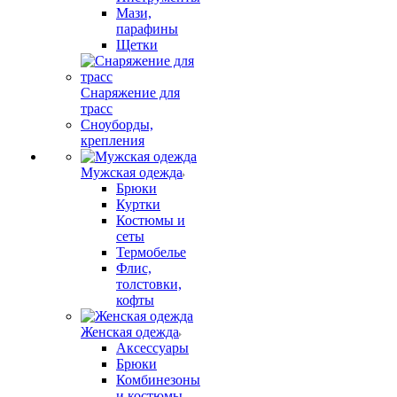
Мази,
парафины
Щетки
Снаряжение для
трасс
Сноуборды,
крепления
Мужская одежда
Брюки
Куртки
Костюмы и
сеты
Термобелье
Флис,
толстовки,
кофты
Женская одежда
Аксессуары
Брюки
Комбинезоны
и костюмы