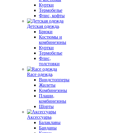
Куртки
Термобелье
Флис, кофты
Детская одежда
Брюки
Костюмы и
комбинезоны
Куртки
Термобелье
Флис,
толстовки
Race одежда
Виндстопперы
Жилеты
Комбинезоны
Плащи,
комбинезоны
Шорты
Аксессуары
Балаклавы
Банданы