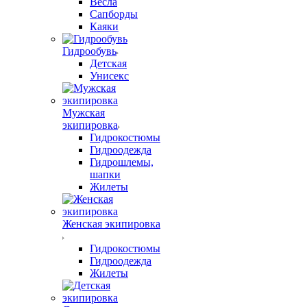
Весла
Сапборды
Каяки
Гидрообувь
Детская
Унисекс
Мужская
экипировка
Гидрокостюмы
Гидроодежда
Гидрошлемы,
шапки
Жилеты
Женская экипировка
Гидрокостюмы
Гидроодежда
Жилеты