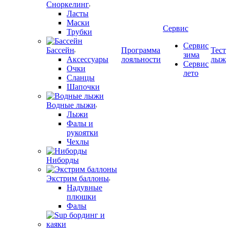
Сноркелинг
Ласты
Маски
Сервис
Трубки
Сервис
Бассейн
Программа
Тест
зима
Аксессуары
лояльности
лыж
Сервис
Очки
лето
Сланцы
Шапочки
Водные лыжи
Лыжи
Фалы и
рукоятки
Чехлы
Ниборды
Экстрим баллоны
Надувные
плюшки
Фалы