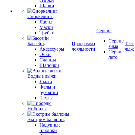
стирки
Шапки
Сноркелинг
Ласты
Маски
Сервис
Трубки
Сервис
Бассейн
Программа
Тест
зима
Аксессуары
лояльности
лыж
Сервис
Очки
лето
Сланцы
Шапочки
Водные лыжи
Лыжи
Фалы и
рукоятки
Чехлы
Ниборды
Экстрим баллоны
Надувные
плюшки