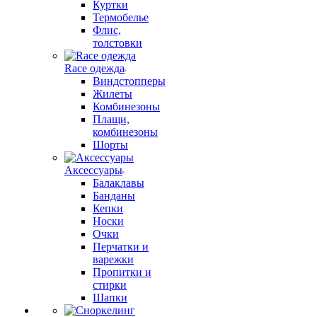
Куртки
Термобелье
Флис,
толстовки
Race одежда
Виндстопперы
Жилеты
Комбинезоны
Плащи,
комбинезоны
Шорты
Аксессуары
Балаклавы
Банданы
Кепки
Носки
Очки
Перчатки и
варежки
Пропитки и
стирки
Шапки