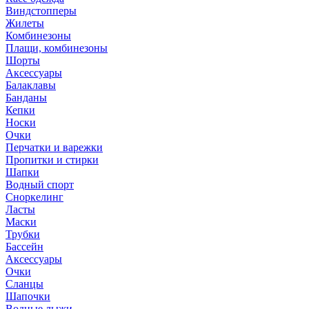
Виндстопперы
Жилеты
Комбинезоны
Плащи, комбинезоны
Шорты
Аксессуары
Балаклавы
Банданы
Кепки
Носки
Очки
Перчатки и варежки
Пропитки и стирки
Шапки
Водный спорт
Сноркелинг
Ласты
Маски
Трубки
Бассейн
Аксессуары
Очки
Сланцы
Шапочки
Водные лыжи