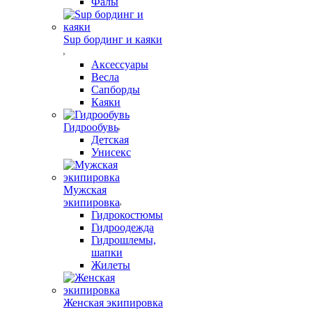
Фалы
Sup бординг и каяки
Аксессуары
Весла
Сапборды
Каяки
Гидрообувь
Детская
Унисекс
Мужская
экипировка
Гидрокостюмы
Гидроодежда
Гидрошлемы,
шапки
Жилеты
Женская экипировка