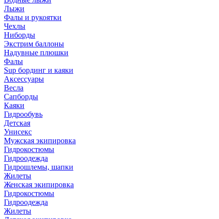
Лыжи
Фалы и рукоятки
Чехлы
Ниборды
Экстрим баллоны
Надувные плюшки
Фалы
Sup бординг и каяки
Аксессуары
Весла
Сапборды
Каяки
Гидрообувь
Детская
Унисекс
Мужская экипировка
Гидрокостюмы
Гидроодежда
Гидрошлемы, шапки
Жилеты
Женская экипировка
Гидрокостюмы
Гидроодежда
Жилеты