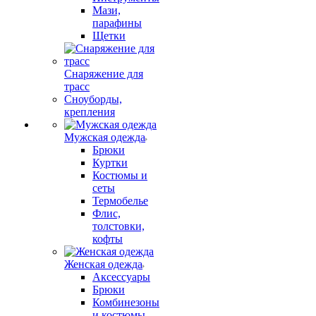
Мази,
парафины
Щетки
Снаряжение для
трасс
Сноуборды,
крепления
Мужская одежда
Брюки
Куртки
Костюмы и
сеты
Термобелье
Флис,
толстовки,
кофты
Женская одежда
Аксессуары
Брюки
Комбинезоны
и костюмы