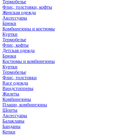
Термобелье
Флис, толстовки, кофты
Женская одежда
Аксессуары
Брюки
Комбинезоны и костюмы
Куртки
Термобелье
Флис, кофты
Детская одежда
Брюки
Костюмы и комбинезоны
Куртки
Термобелье
Флис, толстовки
Race одежда
Виндстопперы
Жилеты
Комбинезоны
Плащи, комбинезоны
Шорты
Аксессуары
Балаклавы
Банданы
Кепки