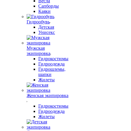
Весла
Сапборды
Каяки
Гидрообувь
Детская
Унисекс
Мужская
экипировка
Гидрокостюмы
Гидроодежда
Гидрошлемы,
шапки
Жилеты
Женская экипировка
Гидрокостюмы
Гидроодежда
Жилеты