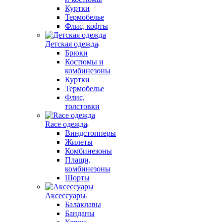
Куртки
Термобелье
Флис, кофты
Детская одежда
Брюки
Костюмы и
комбинезоны
Куртки
Термобелье
Флис,
толстовки
Race одежда
Виндстопперы
Жилеты
Комбинезоны
Плащи,
комбинезоны
Шорты
Аксессуары
Балаклавы
Банданы