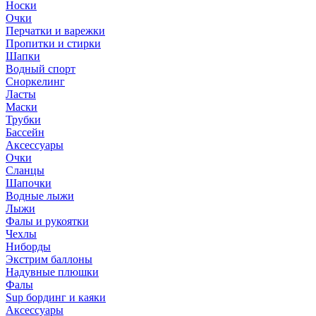
Носки
Очки
Перчатки и варежки
Пропитки и стирки
Шапки
Водный спорт
Сноркелинг
Ласты
Маски
Трубки
Бассейн
Аксессуары
Очки
Сланцы
Шапочки
Водные лыжи
Лыжи
Фалы и рукоятки
Чехлы
Ниборды
Экстрим баллоны
Надувные плюшки
Фалы
Sup бординг и каяки
Аксессуары