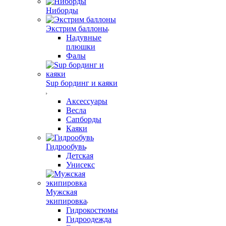
Ниборды
Экстрим баллоны
Надувные
плюшки
Фалы
Sup бординг и каяки
Аксессуары
Весла
Сапборды
Каяки
Гидрообувь
Детская
Унисекс
Мужская
экипировка
Гидрокостюмы
Гидроодежда