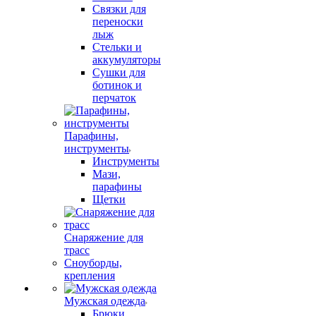
Связки для
переноски
лыж
Стельки и
аккумуляторы
Сушки для
ботинок и
перчаток
Парафины,
инструменты
Инструменты
Мази,
парафины
Щетки
Снаряжение для
трасс
Сноуборды,
крепления
Мужская одежда
Брюки