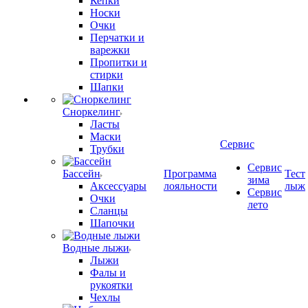
Кепки
Носки
Очки
Перчатки и
варежки
Пропитки и
стирки
Шапки
Сноркелинг
Ласты
Маски
Сервис
Трубки
Сервис
Бассейн
Программа
Тест
зима
Аксессуары
лояльности
лыж
Сервис
Очки
лето
Сланцы
Шапочки
Водные лыжи
Лыжи
Фалы и
рукоятки
Чехлы