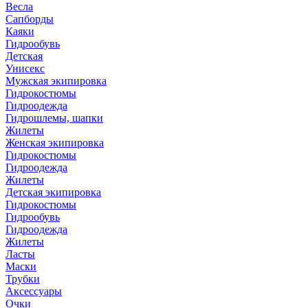
Весла
Сапборды
Каяки
Гидрообувь
Детская
Унисекс
Мужская экипировка
Гидрокостюмы
Гидроодежда
Гидрошлемы, шапки
Жилеты
Женская экипировка
Гидрокостюмы
Гидроодежда
Жилеты
Детская экипировка
Гидрокостюмы
Гидрообувь
Гидроодежда
Жилеты
Ласты
Маски
Трубки
Аксессуары
Очки