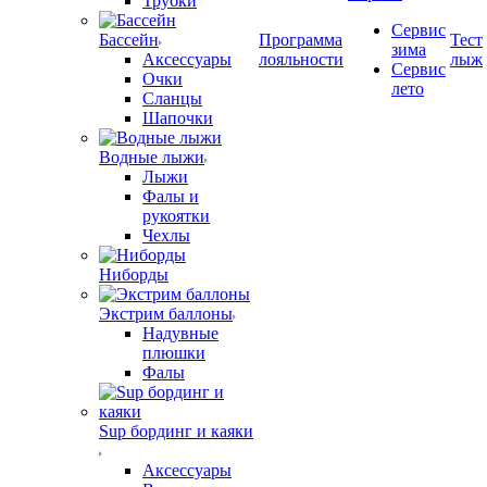
Трубки
Сервис
Бассейн
Программа
Тест
зима
Аксессуары
лояльности
лыж
Сервис
Очки
лето
Сланцы
Шапочки
Водные лыжи
Лыжи
Фалы и
рукоятки
Чехлы
Ниборды
Экстрим баллоны
Надувные
плюшки
Фалы
Sup бординг и каяки
Аксессуары