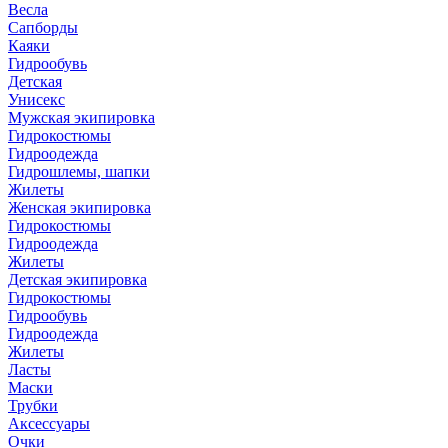
Весла
Сапборды
Каяки
Гидрообувь
Детская
Унисекс
Мужская экипировка
Гидрокостюмы
Гидроодежда
Гидрошлемы, шапки
Жилеты
Женская экипировка
Гидрокостюмы
Гидроодежда
Жилеты
Детская экипировка
Гидрокостюмы
Гидрообувь
Гидроодежда
Жилеты
Ласты
Маски
Трубки
Аксессуары
Очки