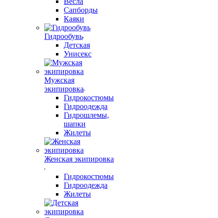
Весла
Сапборды
Каяки
Гидрообувь
Детская
Унисекс
Мужская
экипировка
Гидрокостюмы
Гидроодежда
Гидрошлемы,
шапки
Жилеты
Женская экипировка
Гидрокостюмы
Гидроодежда
Жилеты