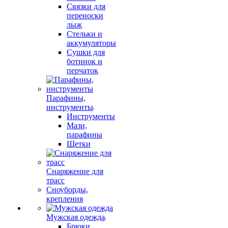
Связки для
переноски
лыж
Стельки и
аккумуляторы
Сушки для
ботинок и
перчаток
Парафины,
инструменты
Инструменты
Мази,
парафины
Щетки
Снаряжение для
трасс
Сноуборды,
крепления
Мужская одежда
Брюки