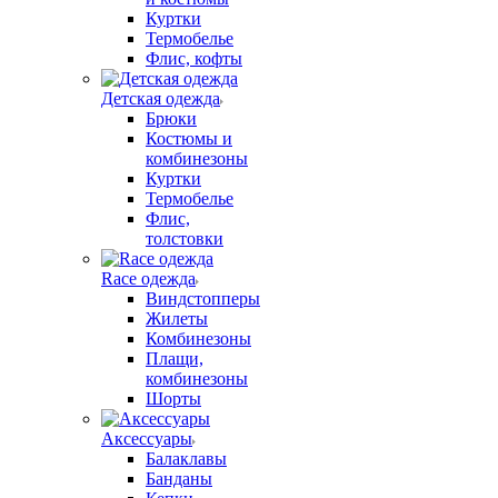
Куртки
Термобелье
Флис, кофты
Детская одежда
Брюки
Костюмы и
комбинезоны
Куртки
Термобелье
Флис,
толстовки
Race одежда
Виндстопперы
Жилеты
Комбинезоны
Плащи,
комбинезоны
Шорты
Аксессуары
Балаклавы
Банданы