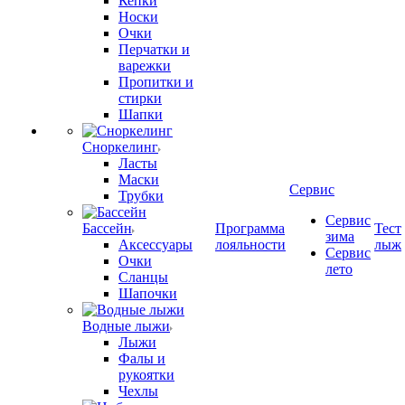
Кепки
Носки
Очки
Перчатки и
варежки
Пропитки и
стирки
Шапки
Сноркелинг
Ласты
Маски
Сервис
Трубки
Сервис
Бассейн
Программа
Тест
зима
Аксессуары
лояльности
лыж
Сервис
Очки
лето
Сланцы
Шапочки
Водные лыжи
Лыжи
Фалы и
рукоятки
Чехлы