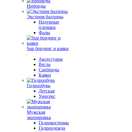
Ниборды
Экстрим баллоны
Надувные
плюшки
Фалы
Sup бординг и каяки
Аксессуары
Весла
Сапборды
Каяки
Гидрообувь
Детская
Унисекс
Мужская
экипировка
Гидрокостюмы
Гидроодежда