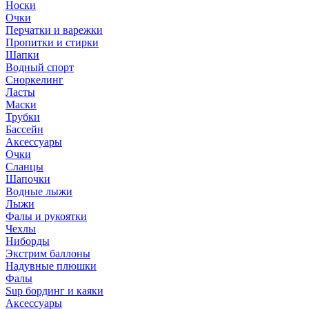
Носки
Очки
Перчатки и варежки
Пропитки и стирки
Шапки
Водный спорт
Сноркелинг
Ласты
Маски
Трубки
Бассейн
Аксессуары
Очки
Сланцы
Шапочки
Водные лыжи
Лыжи
Фалы и рукоятки
Чехлы
Ниборды
Экстрим баллоны
Надувные плюшки
Фалы
Sup бординг и каяки
Аксессуары