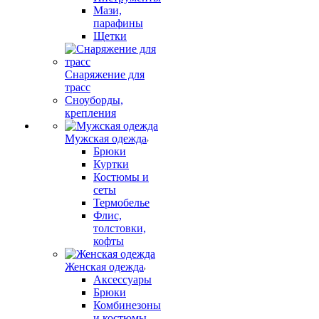
Мази,
парафины
Щетки
Снаряжение для
трасс
Сноуборды,
крепления
Мужская одежда
Брюки
Куртки
Костюмы и
сеты
Термобелье
Флис,
толстовки,
кофты
Женская одежда
Аксессуары
Брюки
Комбинезоны
и костюмы