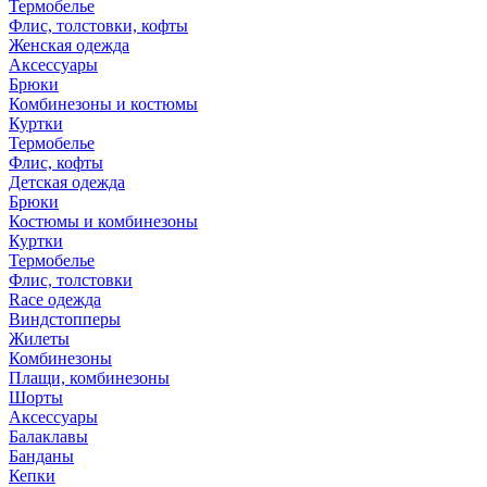
Термобелье
Флис, толстовки, кофты
Женская одежда
Аксессуары
Брюки
Комбинезоны и костюмы
Куртки
Термобелье
Флис, кофты
Детская одежда
Брюки
Костюмы и комбинезоны
Куртки
Термобелье
Флис, толстовки
Race одежда
Виндстопперы
Жилеты
Комбинезоны
Плащи, комбинезоны
Шорты
Аксессуары
Балаклавы
Банданы
Кепки