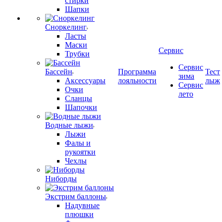
стирки
Шапки
Сноркелинг
Ласты
Маски
Сервис
Трубки
Сервис
Бассейн
Программа
Тест
зима
Аксессуары
лояльности
лыж
Сервис
Очки
лето
Сланцы
Шапочки
Водные лыжи
Лыжи
Фалы и
рукоятки
Чехлы
Ниборды
Экстрим баллоны
Надувные
плюшки