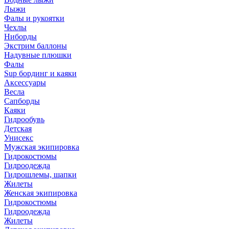
Лыжи
Фалы и рукоятки
Чехлы
Ниборды
Экстрим баллоны
Надувные плюшки
Фалы
Sup бординг и каяки
Аксессуары
Весла
Сапборды
Каяки
Гидрообувь
Детская
Унисекс
Мужская экипировка
Гидрокостюмы
Гидроодежда
Гидрошлемы, шапки
Жилеты
Женская экипировка
Гидрокостюмы
Гидроодежда
Жилеты