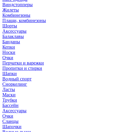
Виндстопперы
Жилеты
Комбинезоны
Плащи, комбинезоны
Шорты
Аксессуары
Балаклавы
Банданы
Кепки
Носки
Очки
Перчатки и варежки
Пропитки и стирки
Шапки
Водный спорт
Сноркелинг
Ласты
Маски
Трубки
Бассейн
Аксессуары
Очки
Сланцы
Шапочки
Водные лыжи