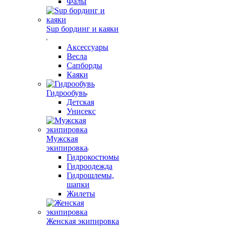
Фалы
Sup бординг и каяки
Аксессуары
Весла
Сапборды
Каяки
Гидрообувь
Детская
Унисекс
Мужская
экипировка
Гидрокостюмы
Гидроодежда
Гидрошлемы,
шапки
Жилеты
Женская экипировка