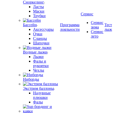
Сноркелинг
Ласты
Маски
Сервис
Трубки
Сервис
Бассейн
Программа
Тест
зима
Аксессуары
лояльности
лыж
Сервис
Очки
лето
Сланцы
Шапочки
Водные лыжи
Лыжи
Фалы и
рукоятки
Чехлы
Ниборды
Экстрим баллоны
Надувные
плюшки
Фалы