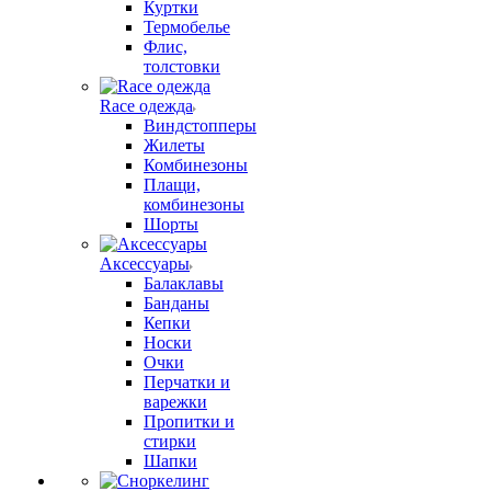
Куртки
Термобелье
Флис,
толстовки
Race одежда
Виндстопперы
Жилеты
Комбинезоны
Плащи,
комбинезоны
Шорты
Аксессуары
Балаклавы
Банданы
Кепки
Носки
Очки
Перчатки и
варежки
Пропитки и
стирки
Шапки