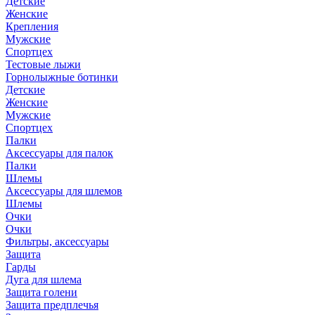
Детские
Женские
Крепления
Мужские
Спортцех
Тестовые лыжи
Горнолыжные ботинки
Детские
Женские
Мужские
Спортцех
Палки
Аксессуары для палок
Палки
Шлемы
Аксессуары для шлемов
Шлемы
Очки
Очки
Фильтры, аксессуары
Защита
Гарды
Дуга для шлема
Защита голени
Защита предплечья