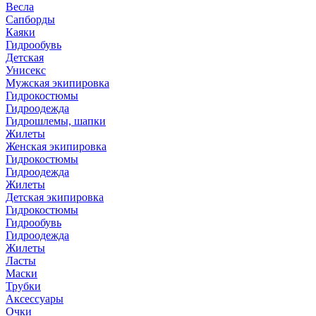
Весла
Сапборды
Каяки
Гидрообувь
Детская
Унисекс
Мужская экипировка
Гидрокостюмы
Гидроодежда
Гидрошлемы, шапки
Жилеты
Женская экипировка
Гидрокостюмы
Гидроодежда
Жилеты
Детская экипировка
Гидрокостюмы
Гидрообувь
Гидроодежда
Жилеты
Ласты
Маски
Трубки
Аксессуары
Очки