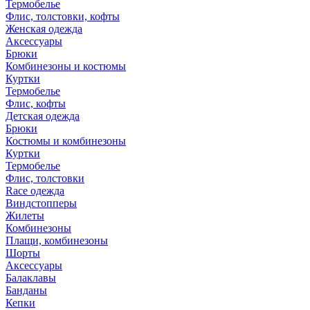
Термобелье
Флис, толстовки, кофты
Женская одежда
Аксессуары
Брюки
Комбинезоны и костюмы
Куртки
Термобелье
Флис, кофты
Детская одежда
Брюки
Костюмы и комбинезоны
Куртки
Термобелье
Флис, толстовки
Race одежда
Виндстопперы
Жилеты
Комбинезоны
Плащи, комбинезоны
Шорты
Аксессуары
Балаклавы
Банданы
Кепки