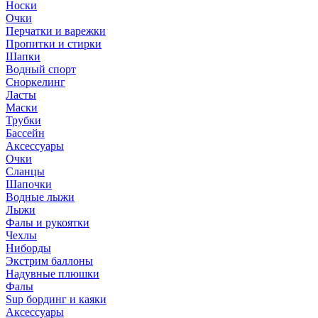
Носки
Очки
Перчатки и варежки
Пропитки и стирки
Шапки
Водный спорт
Сноркелинг
Ласты
Маски
Трубки
Бассейн
Аксессуары
Очки
Сланцы
Шапочки
Водные лыжи
Лыжи
Фалы и рукоятки
Чехлы
Ниборды
Экстрим баллоны
Надувные плюшки
Фалы
Sup бординг и каяки
Аксессуары