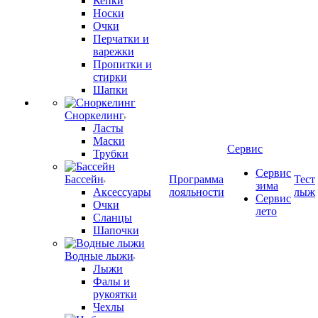
Кепки
Носки
Очки
Перчатки и
варежки
Пропитки и
стирки
Шапки
Сноркелинг
Ласты
Маски
Сервис
Трубки
Сервис
Бассейн
Программа
Тест
зима
Аксессуары
лояльности
лыж
Сервис
Очки
лето
Сланцы
Шапочки
Водные лыжи
Лыжи
Фалы и
рукоятки
Чехлы