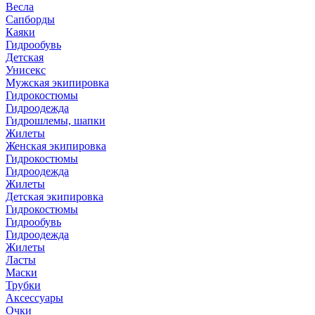
Весла
Сапборды
Каяки
Гидрообувь
Детская
Унисекс
Мужская экипировка
Гидрокостюмы
Гидроодежда
Гидрошлемы, шапки
Жилеты
Женская экипировка
Гидрокостюмы
Гидроодежда
Жилеты
Детская экипировка
Гидрокостюмы
Гидрообувь
Гидроодежда
Жилеты
Ласты
Маски
Трубки
Аксессуары
Очки