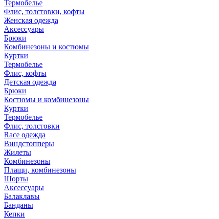
Термобелье
Флис, толстовки, кофты
Женская одежда
Аксессуары
Брюки
Комбинезоны и костюмы
Куртки
Термобелье
Флис, кофты
Детская одежда
Брюки
Костюмы и комбинезоны
Куртки
Термобелье
Флис, толстовки
Race одежда
Виндстопперы
Жилеты
Комбинезоны
Плащи, комбинезоны
Шорты
Аксессуары
Балаклавы
Банданы
Кепки