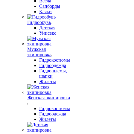
Весла
Сапборды
Каяки
Гидрообувь
Детская
Унисекс
Мужская
экипировка
Гидрокостюмы
Гидроодежда
Гидрошлемы,
шапки
Жилеты
Женская экипировка
Гидрокостюмы
Гидроодежда
Жилеты