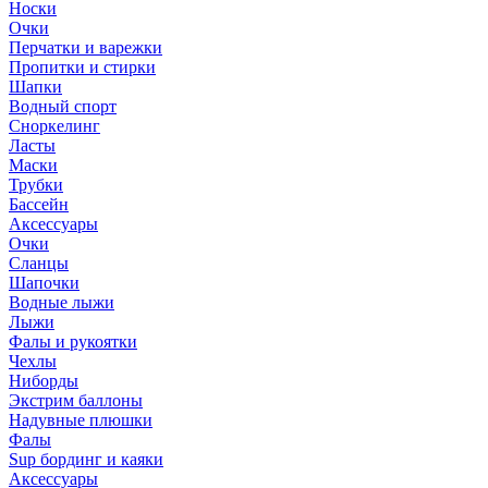
Носки
Очки
Перчатки и варежки
Пропитки и стирки
Шапки
Водный спорт
Сноркелинг
Ласты
Маски
Трубки
Бассейн
Аксессуары
Очки
Сланцы
Шапочки
Водные лыжи
Лыжи
Фалы и рукоятки
Чехлы
Ниборды
Экстрим баллоны
Надувные плюшки
Фалы
Sup бординг и каяки
Аксессуары