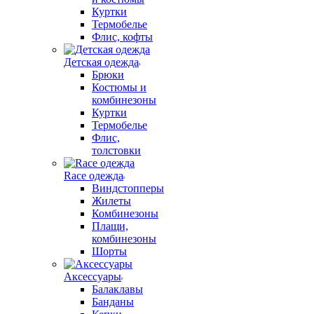
Куртки
Термобелье
Флис, кофты
Детская одежда
Брюки
Костюмы и
комбинезоны
Куртки
Термобелье
Флис,
толстовки
Race одежда
Виндстопперы
Жилеты
Комбинезоны
Плащи,
комбинезоны
Шорты
Аксессуары
Балаклавы
Банданы