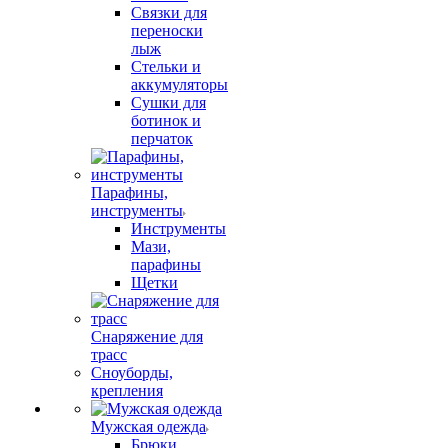
Связки для
переноски
лыж
Стельки и
аккумуляторы
Сушки для
ботинок и
перчаток
Парафины,
инструменты
Инструменты
Мази,
парафины
Щетки
Снаряжение для
трасс
Сноуборды,
крепления
Мужская одежда
Брюки