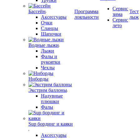
Трубки
Сервис
Бассейн
Программа
Тест
зима
Аксессуары
лояльности
лыж
Сервис
Очки
лето
Сланцы
Шапочки
Водные лыжи
Лыжи
Фалы и
рукоятки
Чехлы
Ниборды
Экстрим баллоны
Надувные
плюшки
Фалы
Sup бординг и каяки
Аксессуары