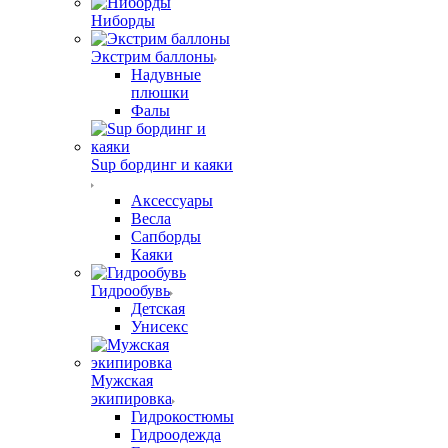
Ниборды
Экстрим баллоны
Надувные
плюшки
Фалы
Sup бординг и каяки
Аксессуары
Весла
Сапборды
Каяки
Гидрообувь
Детская
Унисекс
Мужская
экипировка
Гидрокостюмы
Гидроодежда