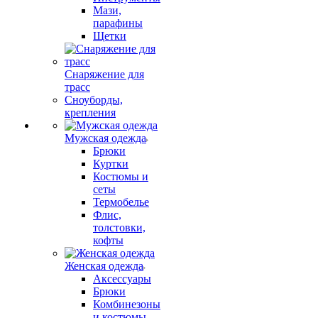
Мази,
парафины
Щетки
Снаряжение для
трасс
Сноуборды,
крепления
Мужская одежда
Брюки
Куртки
Костюмы и
сеты
Термобелье
Флис,
толстовки,
кофты
Женская одежда
Аксессуары
Брюки
Комбинезоны
и костюмы