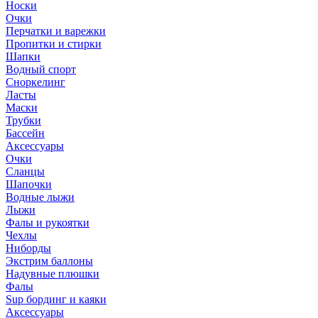
Носки
Очки
Перчатки и варежки
Пропитки и стирки
Шапки
Водный спорт
Сноркелинг
Ласты
Маски
Трубки
Бассейн
Аксессуары
Очки
Сланцы
Шапочки
Водные лыжи
Лыжи
Фалы и рукоятки
Чехлы
Ниборды
Экстрим баллоны
Надувные плюшки
Фалы
Sup бординг и каяки
Аксессуары