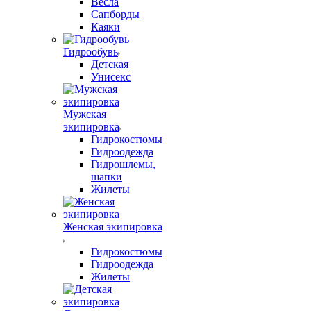
Весла
Сапборды
Каяки
Гидрообувь
Детская
Унисекс
Мужская
экипировка
Гидрокостюмы
Гидроодежда
Гидрошлемы,
шапки
Жилеты
Женская экипировка
Гидрокостюмы
Гидроодежда
Жилеты