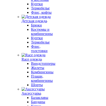
Куртки
Термобелье
Флис, кофты
Детская одежда
Брюки
Костюмы и
комбинезоны
Куртки
Термобелье
Флис,
толстовки
Race одежда
Виндстопперы
Жилеты
Комбинезоны
Плащи,
комбинезоны
Шорты
Аксессуары
Балаклавы
Банданы