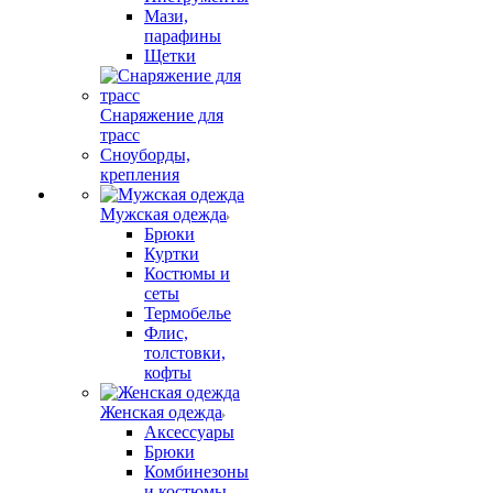
Мази,
парафины
Щетки
Снаряжение для
трасс
Сноуборды,
крепления
Мужская одежда
Брюки
Куртки
Костюмы и
сеты
Термобелье
Флис,
толстовки,
кофты
Женская одежда
Аксессуары
Брюки
Комбинезоны
и костюмы