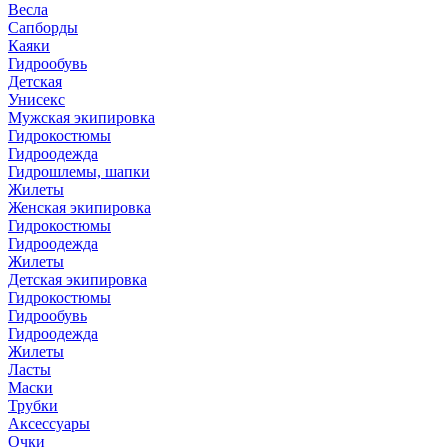
Весла
Сапборды
Каяки
Гидрообувь
Детская
Унисекс
Мужская экипировка
Гидрокостюмы
Гидроодежда
Гидрошлемы, шапки
Жилеты
Женская экипировка
Гидрокостюмы
Гидроодежда
Жилеты
Детская экипировка
Гидрокостюмы
Гидрообувь
Гидроодежда
Жилеты
Ласты
Маски
Трубки
Аксессуары
Очки