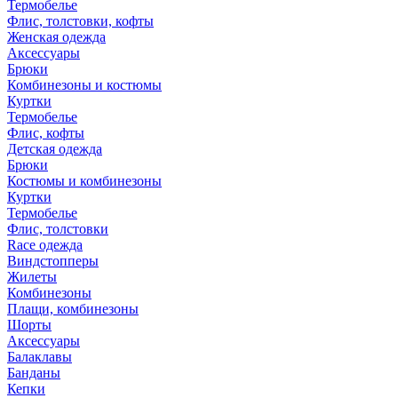
Термобелье
Флис, толстовки, кофты
Женская одежда
Аксессуары
Брюки
Комбинезоны и костюмы
Куртки
Термобелье
Флис, кофты
Детская одежда
Брюки
Костюмы и комбинезоны
Куртки
Термобелье
Флис, толстовки
Race одежда
Виндстопперы
Жилеты
Комбинезоны
Плащи, комбинезоны
Шорты
Аксессуары
Балаклавы
Банданы
Кепки