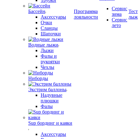
Трубки
Сервис
Бассейн
Программа
Тест
зима
Аксессуары
лояльности
лыж
Сервис
Очки
лето
Сланцы
Шапочки
Водные лыжи
Лыжи
Фалы и
рукоятки
Чехлы
Ниборды
Экстрим баллоны
Надувные
плюшки
Фалы
Sup бординг и каяки
Аксессуары