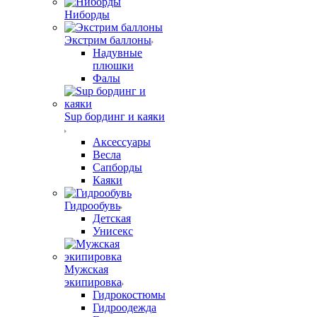
Ниборды
Экстрим баллоны
Надувные
плюшки
Фалы
Sup бординг и каяки
Аксессуары
Весла
Сапборды
Каяки
Гидрообувь
Детская
Унисекс
Мужская
экипировка
Гидрокостюмы
Гидроодежда