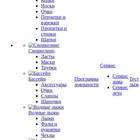
Кепки
Носки
Очки
Перчатки и
варежки
Пропитки и
стирки
Шапки
Сноркелинг
Ласты
Маски
Сервис
Трубки
Сервис
Бассейн
Программа
Тест
зима
Аксессуары
лояльности
лыж
Сервис
Очки
лето
Сланцы
Шапочки
Водные лыжи
Лыжи
Фалы и
рукоятки
Чехлы