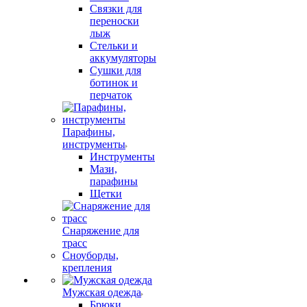
Связки для
переноски
лыж
Стельки и
аккумуляторы
Сушки для
ботинок и
перчаток
Парафины,
инструменты
Инструменты
Мази,
парафины
Щетки
Снаряжение для
трасс
Сноуборды,
крепления
Мужская одежда
Брюки