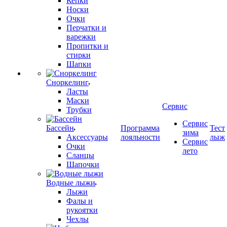
Кепки
Носки
Очки
Перчатки и
варежки
Пропитки и
стирки
Шапки
Сноркелинг
Ласты
Маски
Сервис
Трубки
Сервис
Бассейн
Программа
Тест
зима
Аксессуары
лояльности
лыж
Сервис
Очки
лето
Сланцы
Шапочки
Водные лыжи
Лыжи
Фалы и
рукоятки
Чехлы