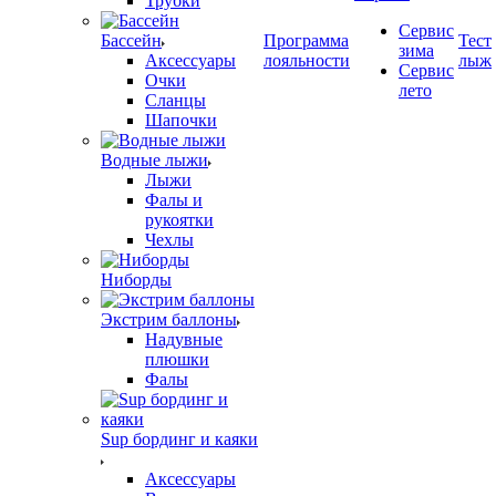
Трубки
Сервис
Бассейн
Программа
Тест
зима
Аксессуары
лояльности
лыж
Сервис
Очки
лето
Сланцы
Шапочки
Водные лыжи
Лыжи
Фалы и
рукоятки
Чехлы
Ниборды
Экстрим баллоны
Надувные
плюшки
Фалы
Sup бординг и каяки
Аксессуары