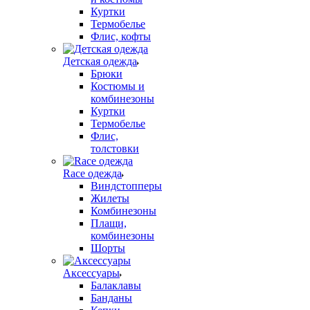
Куртки
Термобелье
Флис, кофты
Детская одежда
Брюки
Костюмы и
комбинезоны
Куртки
Термобелье
Флис,
толстовки
Race одежда
Виндстопперы
Жилеты
Комбинезоны
Плащи,
комбинезоны
Шорты
Аксессуары
Балаклавы
Банданы