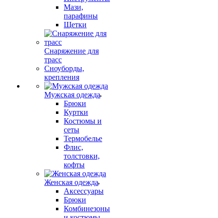
Мази,
парафины
Щетки
Снаряжение для
трасс
Сноуборды,
крепления
Мужская одежда
Брюки
Куртки
Костюмы и
сеты
Термобелье
Флис,
толстовки,
кофты
Женская одежда
Аксессуары
Брюки
Комбинезоны
и костюмы