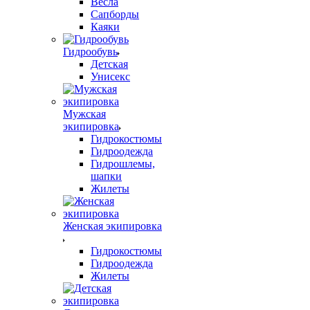
Весла
Сапборды
Каяки
Гидрообувь
Детская
Унисекс
Мужская
экипировка
Гидрокостюмы
Гидроодежда
Гидрошлемы,
шапки
Жилеты
Женская экипировка
Гидрокостюмы
Гидроодежда
Жилеты