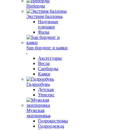
Ниборды
Экстрим баллоны
Надувные
плюшки
Фалы
Sup бординг и каяки
Аксессуары
Весла
Сапборды
Каяки
Гидрообувь
Детская
Унисекс
Мужская
экипировка
Гидрокостюмы
Гидроодежда