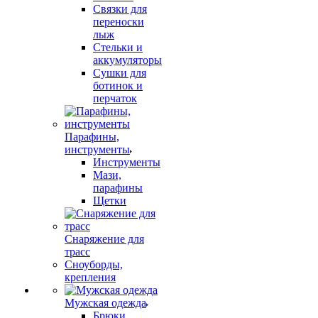
Связки для
переноски
лыж
Стельки и
аккумуляторы
Сушки для
ботинок и
перчаток
Парафины,
инструменты
Инструменты
Мази,
парафины
Щетки
Снаряжение для
трасс
Сноуборды,
крепления
Мужская одежда
Брюки