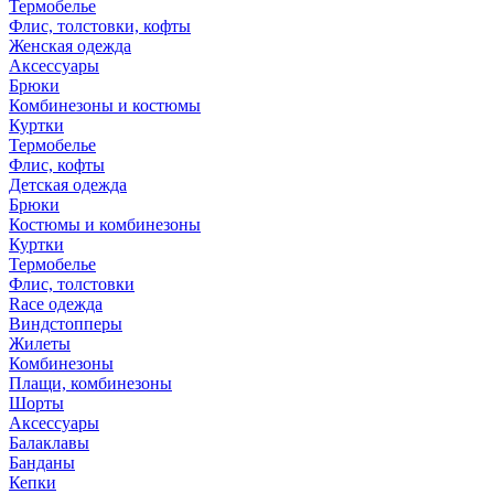
Термобелье
Флис, толстовки, кофты
Женская одежда
Аксессуары
Брюки
Комбинезоны и костюмы
Куртки
Термобелье
Флис, кофты
Детская одежда
Брюки
Костюмы и комбинезоны
Куртки
Термобелье
Флис, толстовки
Race одежда
Виндстопперы
Жилеты
Комбинезоны
Плащи, комбинезоны
Шорты
Аксессуары
Балаклавы
Банданы
Кепки