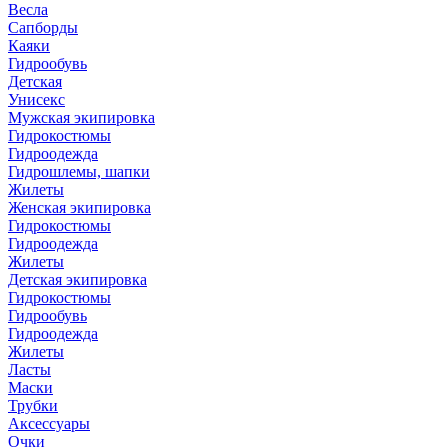
Весла
Сапборды
Каяки
Гидрообувь
Детская
Унисекс
Мужская экипировка
Гидрокостюмы
Гидроодежда
Гидрошлемы, шапки
Жилеты
Женская экипировка
Гидрокостюмы
Гидроодежда
Жилеты
Детская экипировка
Гидрокостюмы
Гидрообувь
Гидроодежда
Жилеты
Ласты
Маски
Трубки
Аксессуары
Очки