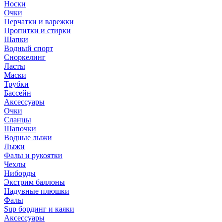
Носки
Очки
Перчатки и варежки
Пропитки и стирки
Шапки
Водный спорт
Сноркелинг
Ласты
Маски
Трубки
Бассейн
Аксессуары
Очки
Сланцы
Шапочки
Водные лыжи
Лыжи
Фалы и рукоятки
Чехлы
Ниборды
Экстрим баллоны
Надувные плюшки
Фалы
Sup бординг и каяки
Аксессуары