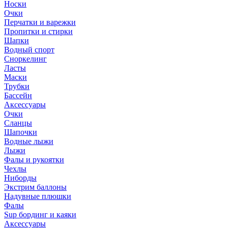
Носки
Очки
Перчатки и варежки
Пропитки и стирки
Шапки
Водный спорт
Сноркелинг
Ласты
Маски
Трубки
Бассейн
Аксессуары
Очки
Сланцы
Шапочки
Водные лыжи
Лыжи
Фалы и рукоятки
Чехлы
Ниборды
Экстрим баллоны
Надувные плюшки
Фалы
Sup бординг и каяки
Аксессуары