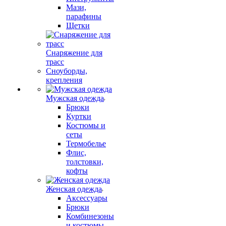
Мази,
парафины
Щетки
Снаряжение для
трасс
Сноуборды,
крепления
Мужская одежда
Брюки
Куртки
Костюмы и
сеты
Термобелье
Флис,
толстовки,
кофты
Женская одежда
Аксессуары
Брюки
Комбинезоны
и костюмы