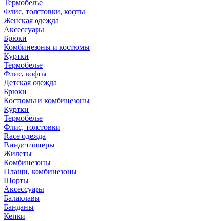
Термобелье
Флис, толстовки, кофты
Женская одежда
Аксессуары
Брюки
Комбинезоны и костюмы
Куртки
Термобелье
Флис, кофты
Детская одежда
Брюки
Костюмы и комбинезоны
Куртки
Термобелье
Флис, толстовки
Race одежда
Виндстопперы
Жилеты
Комбинезоны
Плащи, комбинезоны
Шорты
Аксессуары
Балаклавы
Банданы
Кепки