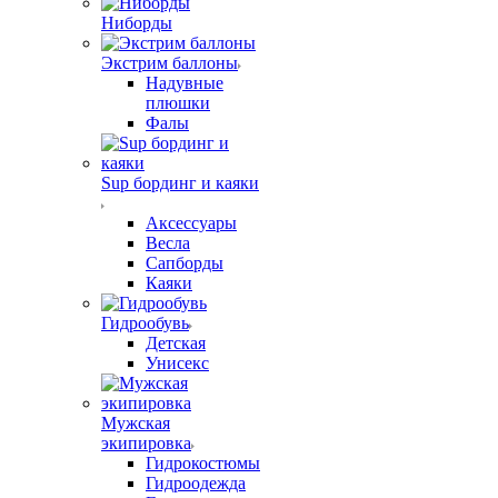
Ниборды
Экстрим баллоны
Надувные
плюшки
Фалы
Sup бординг и каяки
Аксессуары
Весла
Сапборды
Каяки
Гидрообувь
Детская
Унисекс
Мужская
экипировка
Гидрокостюмы
Гидроодежда