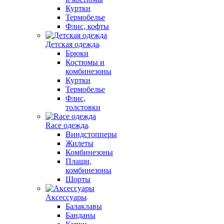
Куртки
Термобелье
Флис, кофты
Детская одежда
Брюки
Костюмы и
комбинезоны
Куртки
Термобелье
Флис,
толстовки
Race одежда
Виндстопперы
Жилеты
Комбинезоны
Плащи,
комбинезоны
Шорты
Аксессуары
Балаклавы
Банданы