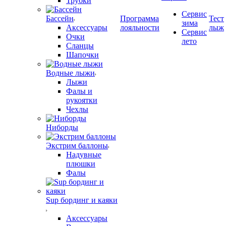
Трубки
Сервис
Бассейн
Программа
Тест
зима
Аксессуары
лояльности
лыж
Сервис
Очки
лето
Сланцы
Шапочки
Водные лыжи
Лыжи
Фалы и
рукоятки
Чехлы
Ниборды
Экстрим баллоны
Надувные
плюшки
Фалы
Sup бординг и каяки
Аксессуары