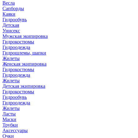
Весла
Сапборды
Каяки
Гидрообувь
Детская
Унисекс
Мужская экипировка
Гидрокостюмы
Гидроодежда
Гидрошлемы, шапки
Жилеты
Женская экипировка
Гидрокостюмы
Гидроодежда
Жилеты
Детская экипировка
Гидрокостюмы
Гидрообувь
Гидроодежда
Жилеты
Ласты
Маски
Трубки
Аксессуары
Очки