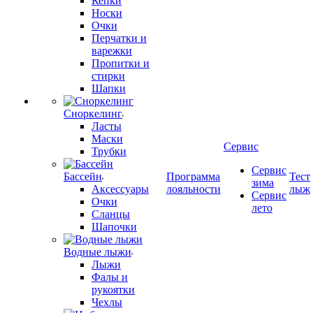
Кепки
Носки
Очки
Перчатки и
варежки
Пропитки и
стирки
Шапки
Сноркелинг
Ласты
Маски
Сервис
Трубки
Сервис
Бассейн
Программа
Тест
зима
Аксессуары
лояльности
лыж
Сервис
Очки
лето
Сланцы
Шапочки
Водные лыжи
Лыжи
Фалы и
рукоятки
Чехлы