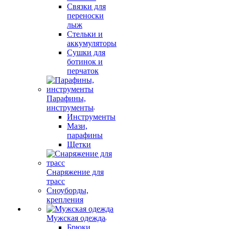
Связки для
переноски
лыж
Стельки и
аккумуляторы
Сушки для
ботинок и
перчаток
Парафины,
инструменты
Инструменты
Мази,
парафины
Щетки
Снаряжение для
трасс
Сноуборды,
крепления
Мужская одежда
Брюки