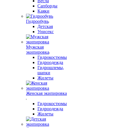
Весла
Сапборды
Каяки
Гидрообувь
Детская
Унисекс
Мужская
экипировка
Гидрокостюмы
Гидроодежда
Гидрошлемы,
шапки
Жилеты
Женская экипировка
Гидрокостюмы
Гидроодежда
Жилеты