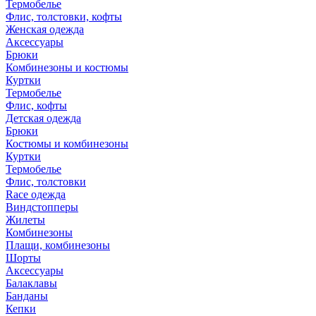
Термобелье
Флис, толстовки, кофты
Женская одежда
Аксессуары
Брюки
Комбинезоны и костюмы
Куртки
Термобелье
Флис, кофты
Детская одежда
Брюки
Костюмы и комбинезоны
Куртки
Термобелье
Флис, толстовки
Race одежда
Виндстопперы
Жилеты
Комбинезоны
Плащи, комбинезоны
Шорты
Аксессуары
Балаклавы
Банданы
Кепки