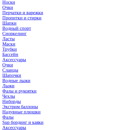
Носки
Очки
Перчатки и варежки
Пропитки и стирки
Шапки
Водный спорт
Сноркелинг
Ласты
Маски
Трубки
Бассейн
Аксессуары
Очки
Сланцы
Шапочки
Водные лыжи
Лыжи
Фалы и рукоятки
Чехлы
Ниборды
Экстрим баллоны
Надувные плюшки
Фалы
Sup бординг и каяки
Аксессуары