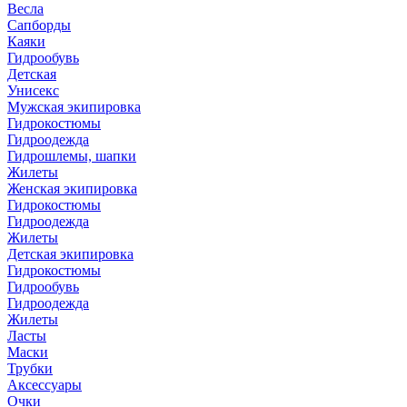
Весла
Сапборды
Каяки
Гидрообувь
Детская
Унисекс
Мужская экипировка
Гидрокостюмы
Гидроодежда
Гидрошлемы, шапки
Жилеты
Женская экипировка
Гидрокостюмы
Гидроодежда
Жилеты
Детская экипировка
Гидрокостюмы
Гидрообувь
Гидроодежда
Жилеты
Ласты
Маски
Трубки
Аксессуары
Очки