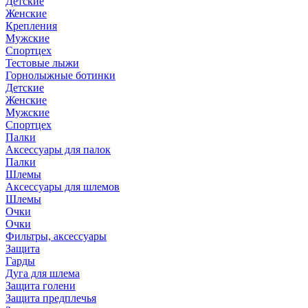
Детские
Женские
Крепления
Мужские
Спортцех
Тестовые лыжи
Горнолыжные ботинки
Детские
Женские
Мужские
Спортцех
Палки
Аксессуары для палок
Палки
Шлемы
Аксессуары для шлемов
Шлемы
Очки
Очки
Фильтры, аксессуары
Защита
Гарды
Дуга для шлема
Защита голени
Защита предплечья