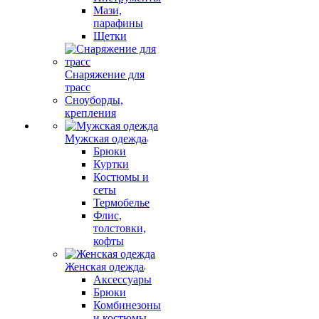
Мази,
парафины
Щетки
Снаряжение для
трасс
Сноуборды,
крепления
Мужская одежда
Брюки
Куртки
Костюмы и
сеты
Термобелье
Флис,
толстовки,
кофты
Женская одежда
Аксессуары
Брюки
Комбинезоны
и костюмы