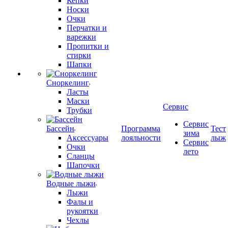
Кепки
Носки
Очки
Перчатки и
варежки
Пропитки и
стирки
Шапки
Сноркелинг
Ласты
Маски
Сервис
Трубки
Сервис
Бассейн
Программа
Тест
зима
Аксессуары
лояльности
лыж
Сервис
Очки
лето
Сланцы
Шапочки
Водные лыжи
Лыжи
Фалы и
рукоятки
Чехлы