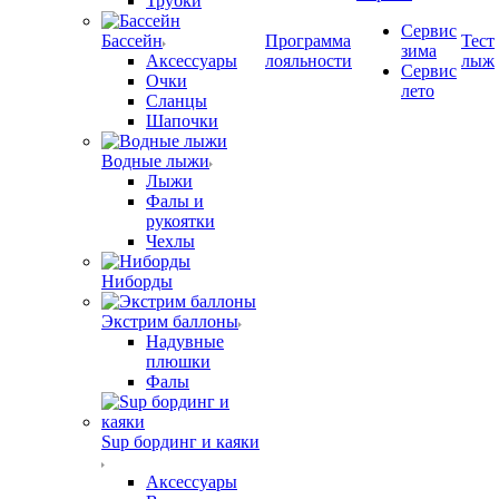
Трубки
Сервис
Бассейн
Программа
Тест
зима
Аксессуары
лояльности
лыж
Сервис
Очки
лето
Сланцы
Шапочки
Водные лыжи
Лыжи
Фалы и
рукоятки
Чехлы
Ниборды
Экстрим баллоны
Надувные
плюшки
Фалы
Sup бординг и каяки
Аксессуары