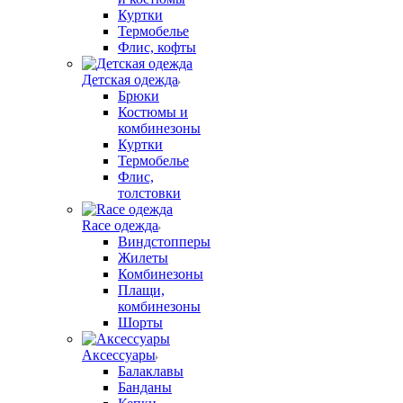
Куртки
Термобелье
Флис, кофты
Детская одежда
Брюки
Костюмы и
комбинезоны
Куртки
Термобелье
Флис,
толстовки
Race одежда
Виндстопперы
Жилеты
Комбинезоны
Плащи,
комбинезоны
Шорты
Аксессуары
Балаклавы
Банданы