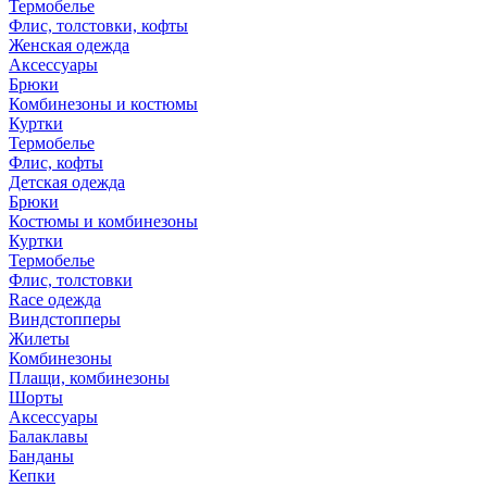
Термобелье
Флис, толстовки, кофты
Женская одежда
Аксессуары
Брюки
Комбинезоны и костюмы
Куртки
Термобелье
Флис, кофты
Детская одежда
Брюки
Костюмы и комбинезоны
Куртки
Термобелье
Флис, толстовки
Race одежда
Виндстопперы
Жилеты
Комбинезоны
Плащи, комбинезоны
Шорты
Аксессуары
Балаклавы
Банданы
Кепки