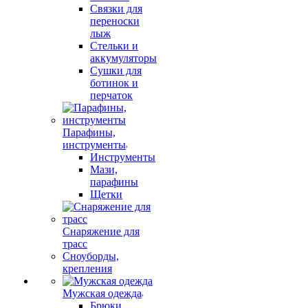
Связки для
переноски
лыж
Стельки и
аккумуляторы
Сушки для
ботинок и
перчаток
Парафины,
инструменты
Инструменты
Мази,
парафины
Щетки
Снаряжение для
трасс
Сноуборды,
крепления
Мужская одежда
Брюки