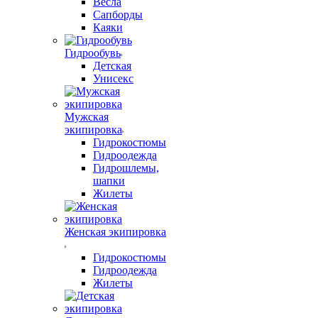
Весла
Сапборды
Каяки
Гидрообувь
Детская
Унисекс
Мужская
экипировка
Гидрокостюмы
Гидроодежда
Гидрошлемы,
шапки
Жилеты
Женская экипировка
Гидрокостюмы
Гидроодежда
Жилеты