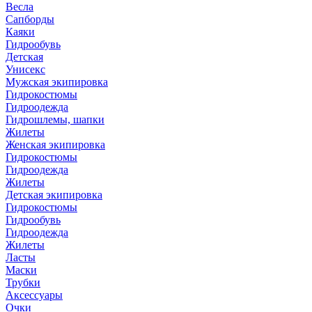
Весла
Сапборды
Каяки
Гидрообувь
Детская
Унисекс
Мужская экипировка
Гидрокостюмы
Гидроодежда
Гидрошлемы, шапки
Жилеты
Женская экипировка
Гидрокостюмы
Гидроодежда
Жилеты
Детская экипировка
Гидрокостюмы
Гидрообувь
Гидроодежда
Жилеты
Ласты
Маски
Трубки
Аксессуары
Очки