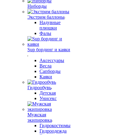
Ниборды
Экстрим баллоны
Надувные
плюшки
Фалы
Sup бординг и каяки
Аксессуары
Весла
Сапборды
Каяки
Гидрообувь
Детская
Унисекс
Мужская
экипировка
Гидрокостюмы
Гидроодежда