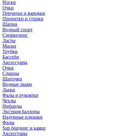
Носки
Очки
Перчатки и варежки
Пропитки и стирки
Шапки
Водный спорт
Сноркелинг
Ласты
Маски
Трубки
Бассейн
Аксессуары
Очки
Сланцы
Шапочки
Водные лыжи
Лыжи
Фалы и рукоятки
Чехлы
Ниборды
Экстрим баллоны
Надувные плюшки
Фалы
Sup бординг и каяки
Аксессуары