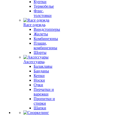
Куртки
Термобелье
Флис,
толстовки
Race одежда
Виндстопперы
Жилеты
Комбинезоны
Плащи,
комбинезоны
Шорты
Аксессуары
Балаклавы
Банданы
Кепки
Носки
Очки
Перчатки и
варежки
Пропитки и
стирки
Шапки