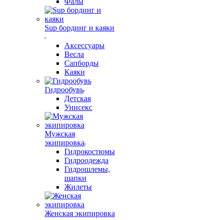
Фалы
Sup бординг и каяки
Аксессуары
Весла
Сапборды
Каяки
Гидрообувь
Детская
Унисекс
Мужская
экипировка
Гидрокостюмы
Гидроодежда
Гидрошлемы,
шапки
Жилеты
Женская экипировка