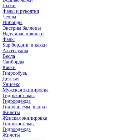
Лыжи
Фалы и рукоятки
Чехлы
Ниборды
Экстрим баллоны
Надувные плюшки
Фалы
Sup бординг и каяки
Аксессуары
Весла
Сапборды
Каяки
Гидрообувь
Детская
Унисекс
Мужская экипировка
Гидрокостюмы
Гидроодежда
Гидрошлемы, шапки
Жилеты
Женская экипировка
Гидрокостюмы
Гидроодежда
Жилеты