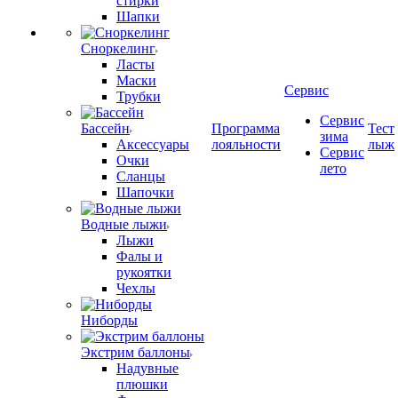
стирки
Шапки
Сноркелинг
Ласты
Маски
Сервис
Трубки
Сервис
Бассейн
Программа
Тест
зима
Аксессуары
лояльности
лыж
Сервис
Очки
лето
Сланцы
Шапочки
Водные лыжи
Лыжи
Фалы и
рукоятки
Чехлы
Ниборды
Экстрим баллоны
Надувные
плюшки