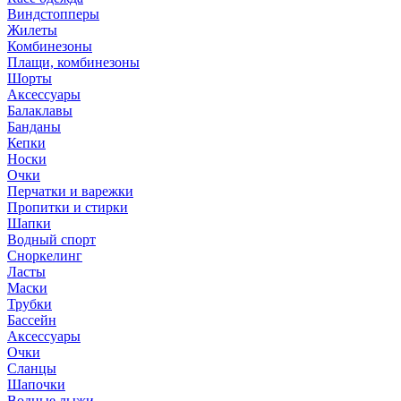
Виндстопперы
Жилеты
Комбинезоны
Плащи, комбинезоны
Шорты
Аксессуары
Балаклавы
Банданы
Кепки
Носки
Очки
Перчатки и варежки
Пропитки и стирки
Шапки
Водный спорт
Сноркелинг
Ласты
Маски
Трубки
Бассейн
Аксессуары
Очки
Сланцы
Шапочки
Водные лыжи