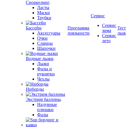
Сноркелинг
Ласты
Маски
Сервис
Трубки
Сервис
Бассейн
Программа
Тест
зима
Аксессуары
лояльности
лыж
Сервис
Очки
лето
Сланцы
Шапочки
Водные лыжи
Лыжи
Фалы и
рукоятки
Чехлы
Ниборды
Экстрим баллоны
Надувные
плюшки
Фалы