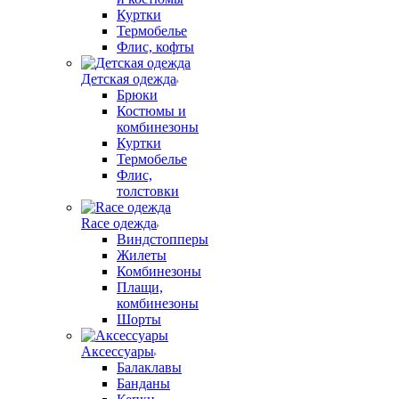
Куртки
Термобелье
Флис, кофты
Детская одежда
Брюки
Костюмы и
комбинезоны
Куртки
Термобелье
Флис,
толстовки
Race одежда
Виндстопперы
Жилеты
Комбинезоны
Плащи,
комбинезоны
Шорты
Аксессуары
Балаклавы
Банданы