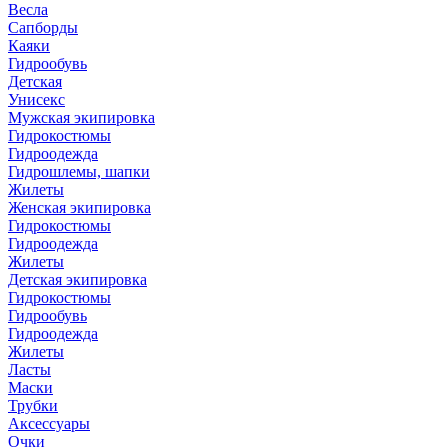
Весла
Сапборды
Каяки
Гидрообувь
Детская
Унисекс
Мужская экипировка
Гидрокостюмы
Гидроодежда
Гидрошлемы, шапки
Жилеты
Женская экипировка
Гидрокостюмы
Гидроодежда
Жилеты
Детская экипировка
Гидрокостюмы
Гидрообувь
Гидроодежда
Жилеты
Ласты
Маски
Трубки
Аксессуары
Очки