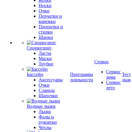
Кепки
Носки
Очки
Перчатки и
варежки
Пропитки и
стирки
Шапки
Сноркелинг
Ласты
Маски
Сервис
Трубки
Сервис
Бассейн
Программа
Тест
зима
Аксессуары
лояльности
лыж
Сервис
Очки
лето
Сланцы
Шапочки
Водные лыжи
Лыжи
Фалы и
рукоятки
Чехлы