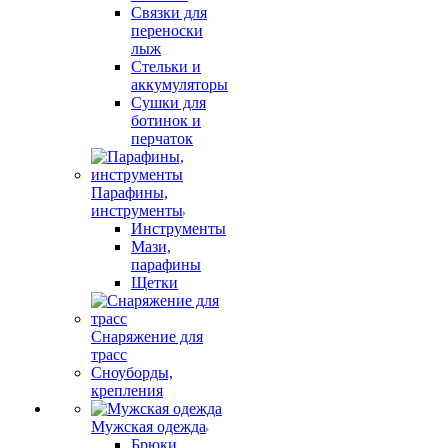
Связки для
переноски
лыж
Стельки и
аккумуляторы
Сушки для
ботинок и
перчаток
Парафины,
инструменты
Инструменты
Мази,
парафины
Щетки
Снаряжение для
трасс
Сноуборды,
крепления
Мужская одежда
Брюки