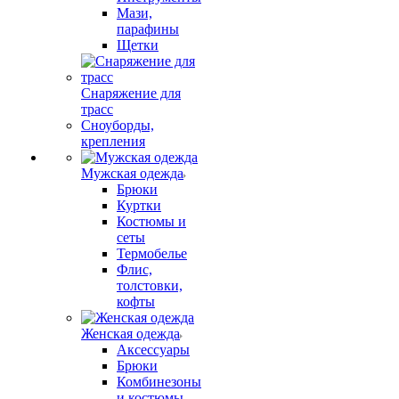
Мази,
парафины
Щетки
Снаряжение для
трасс
Сноуборды,
крепления
Мужская одежда
Брюки
Куртки
Костюмы и
сеты
Термобелье
Флис,
толстовки,
кофты
Женская одежда
Аксессуары
Брюки
Комбинезоны
и костюмы