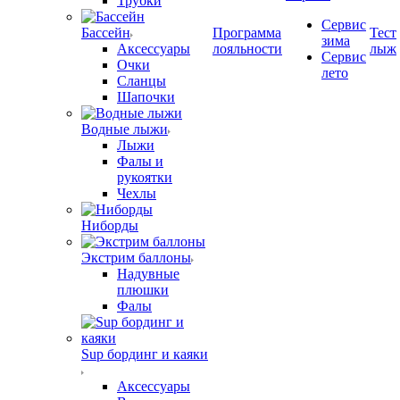
Трубки
Сервис
Бассейн
Программа
Тест
зима
Аксессуары
лояльности
лыж
Сервис
Очки
лето
Сланцы
Шапочки
Водные лыжи
Лыжи
Фалы и
рукоятки
Чехлы
Ниборды
Экстрим баллоны
Надувные
плюшки
Фалы
Sup бординг и каяки
Аксессуары