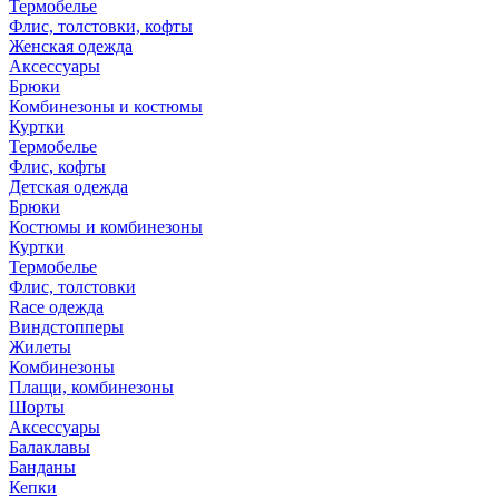
Термобелье
Флис, толстовки, кофты
Женская одежда
Аксессуары
Брюки
Комбинезоны и костюмы
Куртки
Термобелье
Флис, кофты
Детская одежда
Брюки
Костюмы и комбинезоны
Куртки
Термобелье
Флис, толстовки
Race одежда
Виндстопперы
Жилеты
Комбинезоны
Плащи, комбинезоны
Шорты
Аксессуары
Балаклавы
Банданы
Кепки