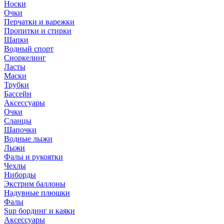
Носки
Очки
Перчатки и варежки
Пропитки и стирки
Шапки
Водный спорт
Сноркелинг
Ласты
Маски
Трубки
Бассейн
Аксессуары
Очки
Сланцы
Шапочки
Водные лыжи
Лыжи
Фалы и рукоятки
Чехлы
Ниборды
Экстрим баллоны
Надувные плюшки
Фалы
Sup бординг и каяки
Аксессуары