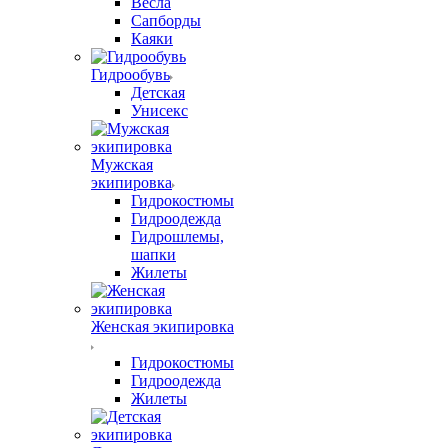
Весла
Сапборды
Каяки
Гидрообувь
Детская
Унисекс
Мужская
экипировка
Гидрокостюмы
Гидроодежда
Гидрошлемы,
шапки
Жилеты
Женская экипировка
Гидрокостюмы
Гидроодежда
Жилеты