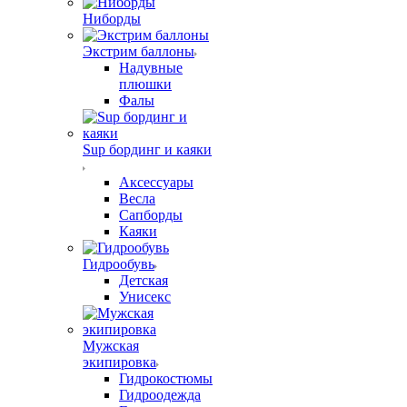
Ниборды
Экстрим баллоны
Надувные
плюшки
Фалы
Sup бординг и каяки
Аксессуары
Весла
Сапборды
Каяки
Гидрообувь
Детская
Унисекс
Мужская
экипировка
Гидрокостюмы
Гидроодежда