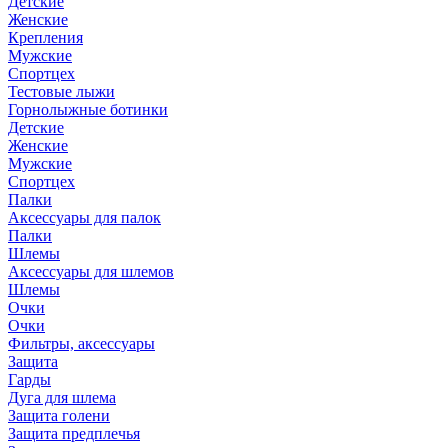
Детские
Женские
Крепления
Мужские
Спортцех
Тестовые лыжи
Горнолыжные ботинки
Детские
Женские
Мужские
Спортцех
Палки
Аксессуары для палок
Палки
Шлемы
Аксессуары для шлемов
Шлемы
Очки
Очки
Фильтры, аксессуары
Защита
Гарды
Дуга для шлема
Защита голени
Защита предплечья