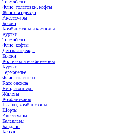
Термобелье
Флис, толстовки, кофты
Женская одежда
Аксессуары
Брюки
Комбинезоны и костюмы
Куртки
Термобелье
Флис, кофты
Детская одежда
Брюки
Костюмы и комбинезоны
Куртки
Термобелье
Флис, толстовки
Race одежда
Виндстопперы
Жилеты
Комбинезоны
Плащи, комбинезоны
Шорты
Аксессуары
Балаклавы
Банданы
Кепки