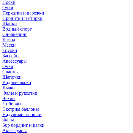
Носки
Очки
Перчатки и варежки
Пропитки и стирки
Шапки
Водный спорт
Сноркелинг
Ласты
Маски
Трубки
Бассейн
Аксессуары
Очки
Сланцы
Шапочки
Водные лыжи
Лыжи
Фалы и рукоятки
Чехлы
Ниборды
Экстрим баллоны
Надувные плюшки
Фалы
Sup бординг и каяки
Аксессуары