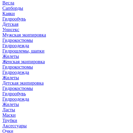
Весла
Сапборды
Каяки
Гидрообувь
Детская
Унисекс
Мужская экипировка
Гидрокостюмы
Гидроодежда
Гидрошлемы, шапки
Жилеты
Женская экипировка
Гидрокостюмы
Гидроодежда
Жилеты
Детская экипировка
Гидрокостюмы
Гидрообувь
Гидроодежда
Жилеты
Ласты
Маски
Трубки
Аксессуары
Очки