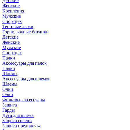
Детские
Женские
Крепления
Мужские
Спортцех
Тестовые лыжи
Горнолыжные ботинки
Детские
Женские
Мужские
Спортцех
Палки
Аксессуары для палок
Палки
Шлемы
Аксессуары для шлемов
Шлемы
Очки
Очки
Фильтры, аксессуары
Защита
Гарды
Дуга для шлема
Защита голени
Защита предплечья