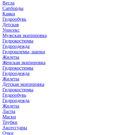
Весла
Сапборды
Каяки
Гидрообувь
Детская
Унисекс
Мужская экипировка
Гидрокостюмы
Гидроодежда
Гидрошлемы, шапки
Жилеты
Женская экипировка
Гидрокостюмы
Гидроодежда
Жилеты
Детская экипировка
Гидрокостюмы
Гидрообувь
Гидроодежда
Жилеты
Ласты
Маски
Трубки
Аксессуары
Очки