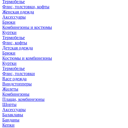
Термобелье
Флис, толстовки, кофты
Женская одежда
Аксессуары
Брюки
Комбинезоны и костюмы
Куртки
Термобелье
Флис, кофты
Детская одежда
Брюки
Костюмы и комбинезоны
Куртки
Термобелье
Флис, толстовки
Race одежда
Виндстопперы
Жилеты
Комбинезоны
Плащи, комбинезоны
Шорты
Аксессуары
Балаклавы
Банданы
Кепки