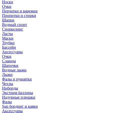
Носки
Очки
Перчатки и варежки
Пропитки и стирки
Шапки
Водный спорт
Сноркелинг
Ласты
Маски
Трубки
Бассейн
Аксессуары
Очки
Сланцы
Шапочки
Водные лыжи
Лыжи
Фалы и рукоятки
Чехлы
Ниборды
Экстрим баллоны
Надувные плюшки
Фалы
Sup бординг и каяки
Аксессуары