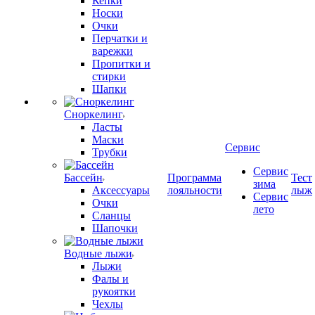
Кепки
Носки
Очки
Перчатки и
варежки
Пропитки и
стирки
Шапки
Сноркелинг
Ласты
Маски
Сервис
Трубки
Сервис
Бассейн
Программа
Тест
зима
Аксессуары
лояльности
лыж
Сервис
Очки
лето
Сланцы
Шапочки
Водные лыжи
Лыжи
Фалы и
рукоятки
Чехлы