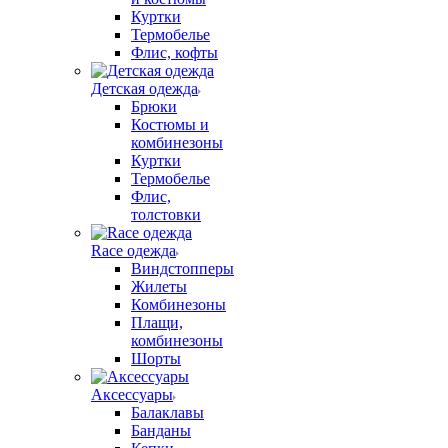
Куртки
Термобелье
Флис, кофты
Детская одежда
Брюки
Костюмы и
комбинезоны
Куртки
Термобелье
Флис,
толстовки
Race одежда
Виндстопперы
Жилеты
Комбинезоны
Плащи,
комбинезоны
Шорты
Аксессуары
Балаклавы
Банданы