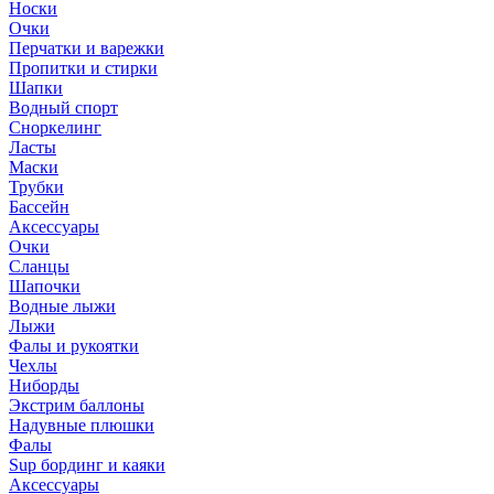
Носки
Очки
Перчатки и варежки
Пропитки и стирки
Шапки
Водный спорт
Сноркелинг
Ласты
Маски
Трубки
Бассейн
Аксессуары
Очки
Сланцы
Шапочки
Водные лыжи
Лыжи
Фалы и рукоятки
Чехлы
Ниборды
Экстрим баллоны
Надувные плюшки
Фалы
Sup бординг и каяки
Аксессуары