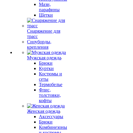
Мази,
парафины
Щетки
Снаряжение для
трасс
Сноуборды,
крепления
Мужская одежда
Брюки
Куртки
Костюмы и
сеты
Термобелье
Флис,
толстовки,
кофты
Женская одежда
Аксессуары
Брюки
Комбинезоны
и костюмы