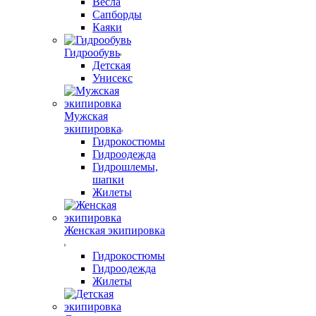
Весла
Сапборды
Каяки
Гидрообувь
Детская
Унисекс
Мужская
экипировка
Гидрокостюмы
Гидроодежда
Гидрошлемы,
шапки
Жилеты
Женская экипировка
Гидрокостюмы
Гидроодежда
Жилеты