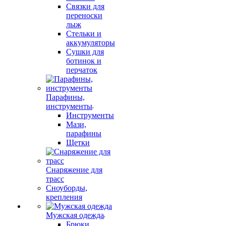
Связки для
переноски
лыж
Стельки и
аккумуляторы
Сушки для
ботинок и
перчаток
Парафины,
инструменты
Инструменты
Мази,
парафины
Щетки
Снаряжение для
трасс
Сноуборды,
крепления
Мужская одежда
Брюки