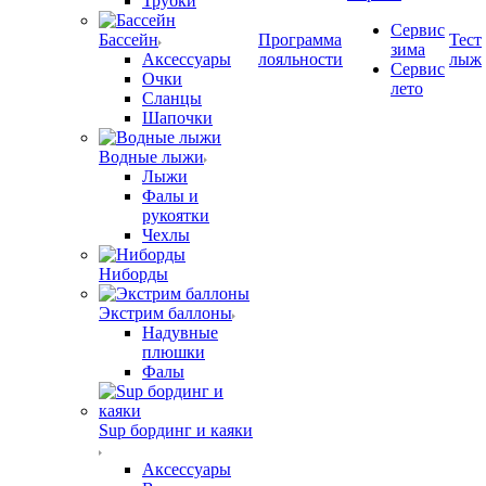
Трубки
Сервис
Бассейн
Программа
Тест
зима
Аксессуары
лояльности
лыж
Сервис
Очки
лето
Сланцы
Шапочки
Водные лыжи
Лыжи
Фалы и
рукоятки
Чехлы
Ниборды
Экстрим баллоны
Надувные
плюшки
Фалы
Sup бординг и каяки
Аксессуары