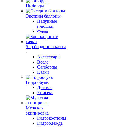
Ниборды
Экстрим баллоны
Надувные
плюшки
Фалы
Sup бординг и каяки
Аксессуары
Весла
Сапборды
Каяки
Гидрообувь
Детская
Унисекс
Мужская
экипировка
Гидрокостюмы
Гидроодежда