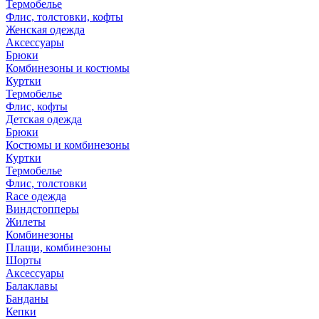
Термобелье
Флис, толстовки, кофты
Женская одежда
Аксессуары
Брюки
Комбинезоны и костюмы
Куртки
Термобелье
Флис, кофты
Детская одежда
Брюки
Костюмы и комбинезоны
Куртки
Термобелье
Флис, толстовки
Race одежда
Виндстопперы
Жилеты
Комбинезоны
Плащи, комбинезоны
Шорты
Аксессуары
Балаклавы
Банданы
Кепки