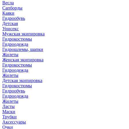
Весла
Сапборды
Каяки
Гидрообувь
Детская
Унисекс
Мужская экипировка
Гидрокостюмы
Гидроодежда
Гидрошлемы, шапки
Жилеты
Женская экипировка
Гидрокостюмы
Гидроодежда
Жилеты
Детская экипировка
Гидрокостюмы
Гидрообувь
Гидроодежда
Жилеты
Ласты
Маски
Трубки
Аксессуары
Очки