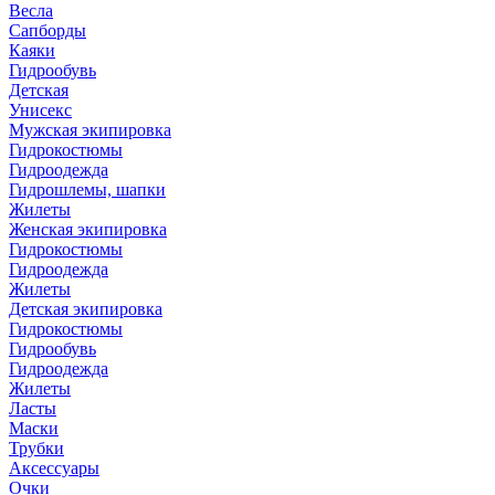
Весла
Сапборды
Каяки
Гидрообувь
Детская
Унисекс
Мужская экипировка
Гидрокостюмы
Гидроодежда
Гидрошлемы, шапки
Жилеты
Женская экипировка
Гидрокостюмы
Гидроодежда
Жилеты
Детская экипировка
Гидрокостюмы
Гидрообувь
Гидроодежда
Жилеты
Ласты
Маски
Трубки
Аксессуары
Очки