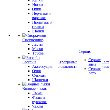
Кепки
Носки
Очки
Перчатки и
варежки
Пропитки и
стирки
Шапки
Сноркелинг
Ласты
Маски
Сервис
Трубки
Сервис
Бассейн
Программа
Тест
зима
Аксессуары
лояльности
лыж
Сервис
Очки
лето
Сланцы
Шапочки
Водные лыжи
Лыжи
Фалы и
рукоятки
Чехлы