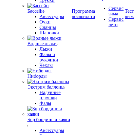
Трубки
Сервис
Бассейн
Программа
Тест
зима
Аксессуары
лояльности
лыж
Сервис
Очки
лето
Сланцы
Шапочки
Водные лыжи
Лыжи
Фалы и
рукоятки
Чехлы
Ниборды
Экстрим баллоны
Надувные
плюшки
Фалы
Sup бординг и каяки
Аксессуары