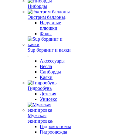
Ниборды
Экстрим баллоны
Надувные
плюшки
Фалы
Sup бординг и каяки
Аксессуары
Весла
Сапборды
Каяки
Гидрообувь
Детская
Унисекс
Мужская
экипировка
Гидрокостюмы
Гидроодежда