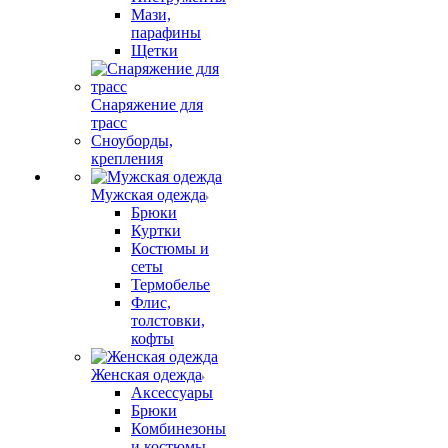
Мази,
парафины
Щетки
Снаряжение для
трасс
Сноуборды,
крепления
Мужская одежда
Брюки
Куртки
Костюмы и
сеты
Термобелье
Флис,
толстовки,
кофты
Женская одежда
Аксессуары
Брюки
Комбинезоны
и костюмы