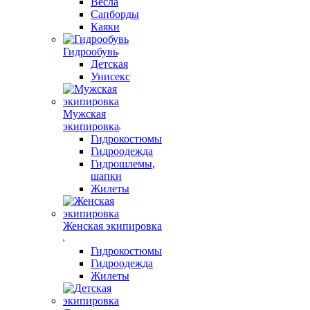
Весла
Сапборды
Каяки
Гидрообувь
Детская
Унисекс
Мужская
экипировка
Гидрокостюмы
Гидроодежда
Гидрошлемы,
шапки
Жилеты
Женская экипировка
Гидрокостюмы
Гидроодежда
Жилеты