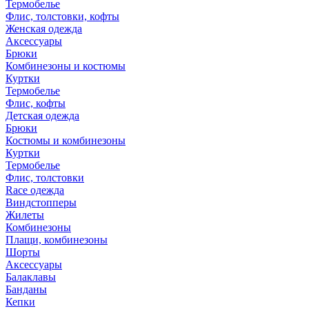
Термобелье
Флис, толстовки, кофты
Женская одежда
Аксессуары
Брюки
Комбинезоны и костюмы
Куртки
Термобелье
Флис, кофты
Детская одежда
Брюки
Костюмы и комбинезоны
Куртки
Термобелье
Флис, толстовки
Race одежда
Виндстопперы
Жилеты
Комбинезоны
Плащи, комбинезоны
Шорты
Аксессуары
Балаклавы
Банданы
Кепки