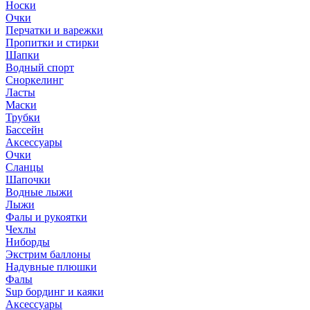
Носки
Очки
Перчатки и варежки
Пропитки и стирки
Шапки
Водный спорт
Сноркелинг
Ласты
Маски
Трубки
Бассейн
Аксессуары
Очки
Сланцы
Шапочки
Водные лыжи
Лыжи
Фалы и рукоятки
Чехлы
Ниборды
Экстрим баллоны
Надувные плюшки
Фалы
Sup бординг и каяки
Аксессуары