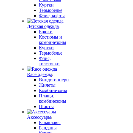
Куртки
Термобелье
Флис, кофты
Детская одежда
Брюки
Костюмы и
комбинезоны
Куртки
Термобелье
Флис,
толстовки
Race одежда
Виндстопперы
Жилеты
Комбинезоны
Плащи,
комбинезоны
Шорты
Аксессуары
Балаклавы
Банданы