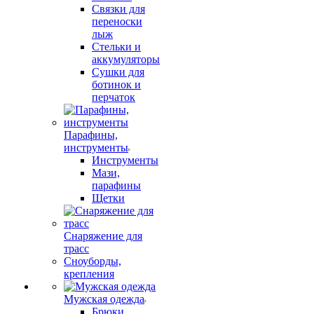
Связки для
переноски
лыж
Стельки и
аккумуляторы
Сушки для
ботинок и
перчаток
Парафины,
инструменты
Инструменты
Мази,
парафины
Щетки
Снаряжение для
трасс
Сноуборды,
крепления
Мужская одежда
Брюки