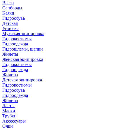
Весла
Сапборды
Каяки
Гидрообувь
Детская
Унисекс
Мужская экипировка
Гидрокостюмы
Гидроодежда
Гидрошлемы, шапки
Жилеты
Женская экипировка
Гидрокостюмы
Гидроодежда
Жилеты
Детская экипировка
Гидрокостюмы
Гидрообувь
Гидроодежда
Жилеты
Ласты
Маски
Трубки
Аксессуары
Очки