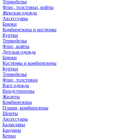
Термобелье
Флис, толстовки, кофты
Женская одежда
Аксессуары
Брюки
Комбинезоны и костюмы
Куртки
Термобелье
Флис, кофты
Детская одежда
Брюки
Костюмы и комбинезоны
Куртки
Термобелье
Флис, толстовки
Race одежда
Виндстопперы
Жилеты
Комбинезоны
Плащи, комбинезоны
Шорты
Аксессуары
Балаклавы
Банданы
Кепки