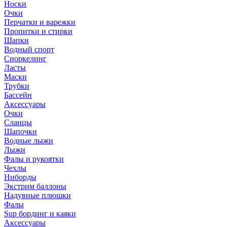
Носки
Очки
Перчатки и варежки
Пропитки и стирки
Шапки
Водный спорт
Сноркелинг
Ласты
Маски
Трубки
Бассейн
Аксессуары
Очки
Сланцы
Шапочки
Водные лыжи
Лыжи
Фалы и рукоятки
Чехлы
Ниборды
Экстрим баллоны
Надувные плюшки
Фалы
Sup бординг и каяки
Аксессуары