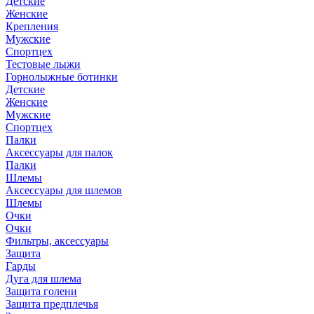
Детские
Женские
Крепления
Мужские
Спортцех
Тестовые лыжи
Горнолыжные ботинки
Детские
Женские
Мужские
Спортцех
Палки
Аксессуары для палок
Палки
Шлемы
Аксессуары для шлемов
Шлемы
Очки
Очки
Фильтры, аксессуары
Защита
Гарды
Дуга для шлема
Защита голени
Защита предплечья