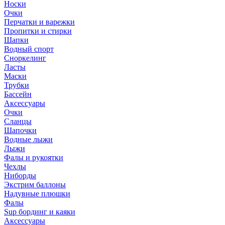
Носки
Очки
Перчатки и варежки
Пропитки и стирки
Шапки
Водный спорт
Сноркелинг
Ласты
Маски
Трубки
Бассейн
Аксессуары
Очки
Сланцы
Шапочки
Водные лыжи
Лыжи
Фалы и рукоятки
Чехлы
Ниборды
Экстрим баллоны
Надувные плюшки
Фалы
Sup бординг и каяки
Аксессуары