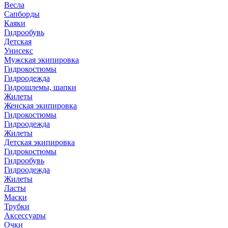
Весла
Сапборды
Каяки
Гидрообувь
Детская
Унисекс
Мужская экипировка
Гидрокостюмы
Гидроодежда
Гидрошлемы, шапки
Жилеты
Женская экипировка
Гидрокостюмы
Гидроодежда
Жилеты
Детская экипировка
Гидрокостюмы
Гидрообувь
Гидроодежда
Жилеты
Ласты
Маски
Трубки
Аксессуары
Очки