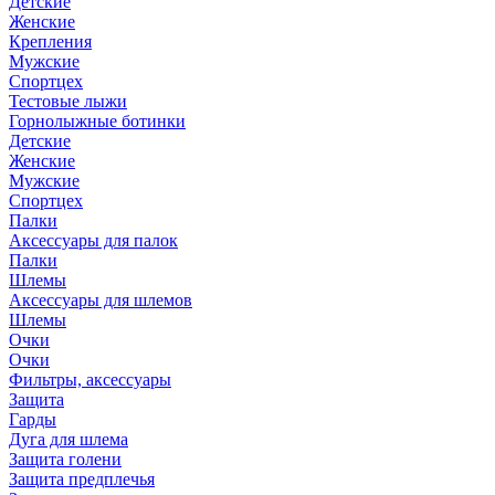
Детские
Женские
Крепления
Мужские
Спортцех
Тестовые лыжи
Горнолыжные ботинки
Детские
Женские
Мужские
Спортцех
Палки
Аксессуары для палок
Палки
Шлемы
Аксессуары для шлемов
Шлемы
Очки
Очки
Фильтры, аксессуары
Защита
Гарды
Дуга для шлема
Защита голени
Защита предплечья