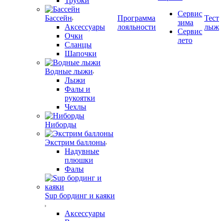
Трубки
Сервис
Бассейн
Программа
Тест
зима
Аксессуары
лояльности
лыж
Сервис
Очки
лето
Сланцы
Шапочки
Водные лыжи
Лыжи
Фалы и
рукоятки
Чехлы
Ниборды
Экстрим баллоны
Надувные
плюшки
Фалы
Sup бординг и каяки
Аксессуары