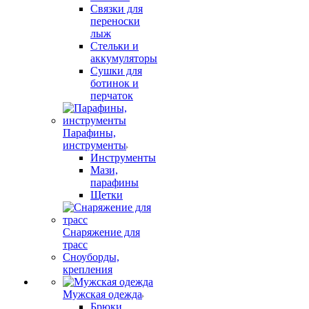
Связки для
переноски
лыж
Стельки и
аккумуляторы
Сушки для
ботинок и
перчаток
Парафины,
инструменты
Инструменты
Мази,
парафины
Щетки
Снаряжение для
трасс
Сноуборды,
крепления
Мужская одежда
Брюки