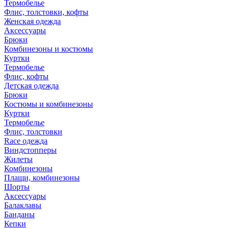
Термобелье
Флис, толстовки, кофты
Женская одежда
Аксессуары
Брюки
Комбинезоны и костюмы
Куртки
Термобелье
Флис, кофты
Детская одежда
Брюки
Костюмы и комбинезоны
Куртки
Термобелье
Флис, толстовки
Race одежда
Виндстопперы
Жилеты
Комбинезоны
Плащи, комбинезоны
Шорты
Аксессуары
Балаклавы
Банданы
Кепки