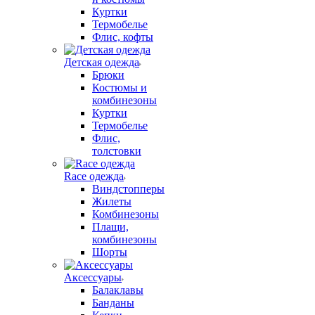
Куртки
Термобелье
Флис, кофты
Детская одежда
Брюки
Костюмы и
комбинезоны
Куртки
Термобелье
Флис,
толстовки
Race одежда
Виндстопперы
Жилеты
Комбинезоны
Плащи,
комбинезоны
Шорты
Аксессуары
Балаклавы
Банданы