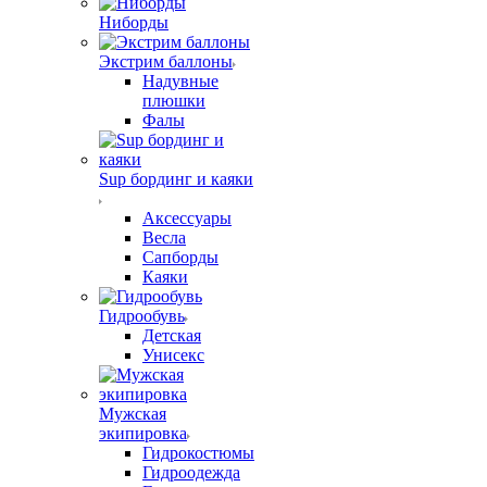
Ниборды
Экстрим баллоны
Надувные
плюшки
Фалы
Sup бординг и каяки
Аксессуары
Весла
Сапборды
Каяки
Гидрообувь
Детская
Унисекс
Мужская
экипировка
Гидрокостюмы
Гидроодежда