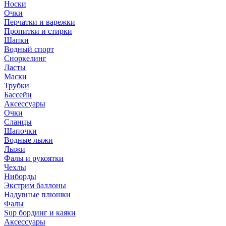
Носки
Очки
Перчатки и варежки
Пропитки и стирки
Шапки
Водный спорт
Сноркелинг
Ласты
Маски
Трубки
Бассейн
Аксессуары
Очки
Сланцы
Шапочки
Водные лыжи
Лыжи
Фалы и рукоятки
Чехлы
Ниборды
Экстрим баллоны
Надувные плюшки
Фалы
Sup бординг и каяки
Аксессуары