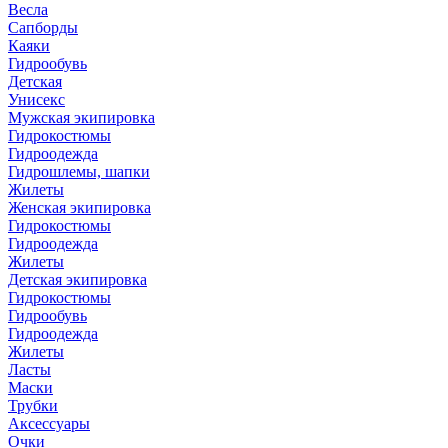
Весла
Сапборды
Каяки
Гидрообувь
Детская
Унисекс
Мужская экипировка
Гидрокостюмы
Гидроодежда
Гидрошлемы, шапки
Жилеты
Женская экипировка
Гидрокостюмы
Гидроодежда
Жилеты
Детская экипировка
Гидрокостюмы
Гидрообувь
Гидроодежда
Жилеты
Ласты
Маски
Трубки
Аксессуары
Очки