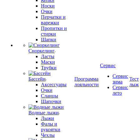
Кепки
Носки
Очки
Перчатки и
варежки
Пропитки и
стирки
Шапки
Сноркелинг
Ласты
Маски
Сервис
Трубки
Сервис
Бассейн
Программа
Тест
зима
Аксессуары
лояльности
лыж
Сервис
Очки
лето
Сланцы
Шапочки
Водные лыжи
Лыжи
Фалы и
рукоятки
Чехлы