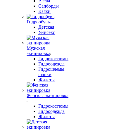
Весла
Сапборды
Каяки
Гидрообувь
Детская
Унисекс
Мужская
экипировка
Гидрокостюмы
Гидроодежда
Гидрошлемы,
шапки
Жилеты
Женская экипировка
Гидрокостюмы
Гидроодежда
Жилеты