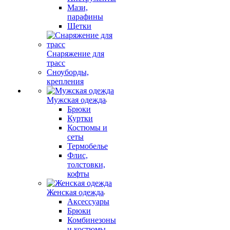
Мази,
парафины
Щетки
Снаряжение для
трасс
Сноуборды,
крепления
Мужская одежда
Брюки
Куртки
Костюмы и
сеты
Термобелье
Флис,
толстовки,
кофты
Женская одежда
Аксессуары
Брюки
Комбинезоны
и костюмы