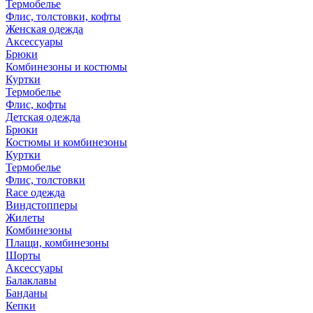
Термобелье
Флис, толстовки, кофты
Женская одежда
Аксессуары
Брюки
Комбинезоны и костюмы
Куртки
Термобелье
Флис, кофты
Детская одежда
Брюки
Костюмы и комбинезоны
Куртки
Термобелье
Флис, толстовки
Race одежда
Виндстопперы
Жилеты
Комбинезоны
Плащи, комбинезоны
Шорты
Аксессуары
Балаклавы
Банданы
Кепки