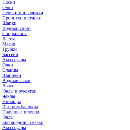
Носки
Очки
Перчатки и варежки
Пропитки и стирки
Шапки
Водный спорт
Сноркелинг
Ласты
Маски
Трубки
Бассейн
Аксессуары
Очки
Сланцы
Шапочки
Водные лыжи
Лыжи
Фалы и рукоятки
Чехлы
Ниборды
Экстрим баллоны
Надувные плюшки
Фалы
Sup бординг и каяки
Аксессуары