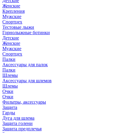
Детские
Женские
Крепления
Мужские
Спортцех
Тестовые лыжи
Горнолыжные ботинки
Детские
Женские
Мужские
Спортцех
Палки
Аксессуары для палок
Палки
Шлемы
Аксессуары для шлемов
Шлемы
Очки
Очки
Фильтры, аксессуары
Защита
Гарды
Дуга для шлема
Защита голени
Защита предплечья