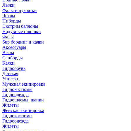
Лыжи
Фалы и рукоятки
Чехлы
Ниборды
Экстрим баллоны
Надувные плюшки
Фалы
Sup бординг и каяки
Аксессуары
Весла
Сапборды
Каяки
Гидрообувь
Детская
Унисекс
Мужская экипировка
Гидрокостюмы
Гидроодежда
Гидрошлемы, шапки
Жилеты
Женская экипировка
Гидрокостюмы
Гидроодежда
Жилеты