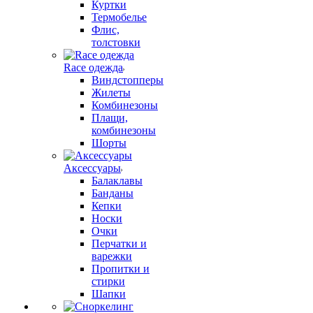
Куртки
Термобелье
Флис,
толстовки
Race одежда
Виндстопперы
Жилеты
Комбинезоны
Плащи,
комбинезоны
Шорты
Аксессуары
Балаклавы
Банданы
Кепки
Носки
Очки
Перчатки и
варежки
Пропитки и
стирки
Шапки