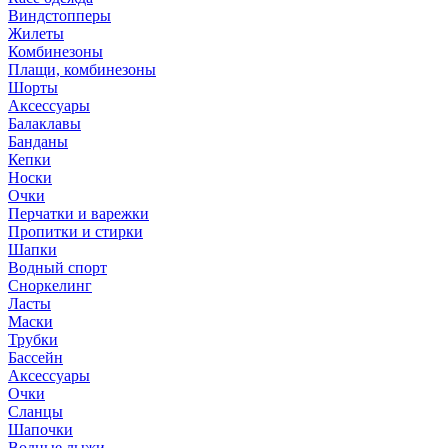
Виндстопперы
Жилеты
Комбинезоны
Плащи, комбинезоны
Шорты
Аксессуары
Балаклавы
Банданы
Кепки
Носки
Очки
Перчатки и варежки
Пропитки и стирки
Шапки
Водный спорт
Сноркелинг
Ласты
Маски
Трубки
Бассейн
Аксессуары
Очки
Сланцы
Шапочки
Водные лыжи