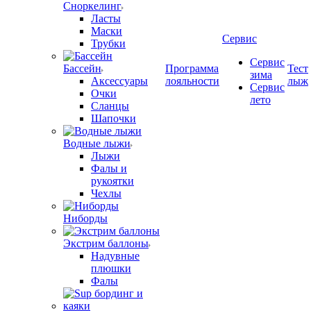
Сноркелинг
Ласты
Маски
Сервис
Трубки
Сервис
Бассейн
Программа
Тест
зима
Аксессуары
лояльности
лыж
Сервис
Очки
лето
Сланцы
Шапочки
Водные лыжи
Лыжи
Фалы и
рукоятки
Чехлы
Ниборды
Экстрим баллоны
Надувные
плюшки
Фалы