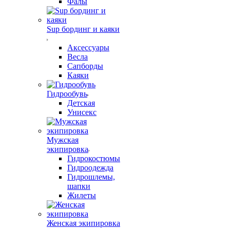
Фалы
Sup бординг и каяки
Аксессуары
Весла
Сапборды
Каяки
Гидрообувь
Детская
Унисекс
Мужская
экипировка
Гидрокостюмы
Гидроодежда
Гидрошлемы,
шапки
Жилеты
Женская экипировка