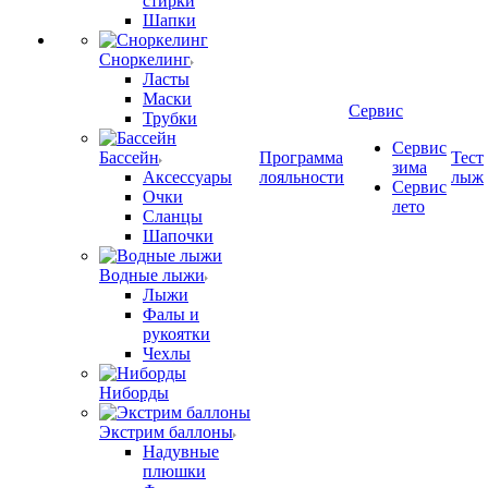
стирки
Шапки
Сноркелинг
Ласты
Маски
Сервис
Трубки
Сервис
Бассейн
Программа
Тест
зима
Аксессуары
лояльности
лыж
Сервис
Очки
лето
Сланцы
Шапочки
Водные лыжи
Лыжи
Фалы и
рукоятки
Чехлы
Ниборды
Экстрим баллоны
Надувные
плюшки