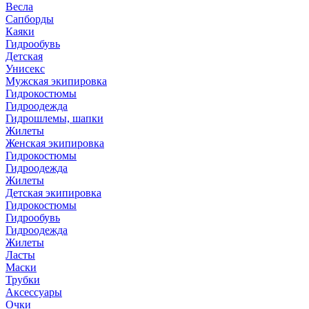
Весла
Сапборды
Каяки
Гидрообувь
Детская
Унисекс
Мужская экипировка
Гидрокостюмы
Гидроодежда
Гидрошлемы, шапки
Жилеты
Женская экипировка
Гидрокостюмы
Гидроодежда
Жилеты
Детская экипировка
Гидрокостюмы
Гидрообувь
Гидроодежда
Жилеты
Ласты
Маски
Трубки
Аксессуары
Очки