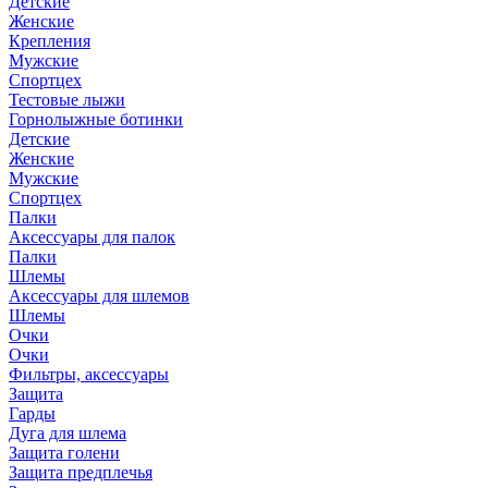
Детские
Женские
Крепления
Мужские
Спортцех
Тестовые лыжи
Горнолыжные ботинки
Детские
Женские
Мужские
Спортцех
Палки
Аксессуары для палок
Палки
Шлемы
Аксессуары для шлемов
Шлемы
Очки
Очки
Фильтры, аксессуары
Защита
Гарды
Дуга для шлема
Защита голени
Защита предплечья