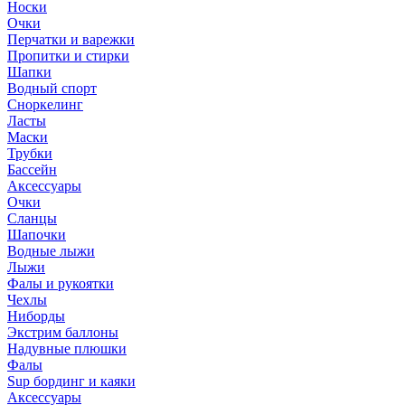
Носки
Очки
Перчатки и варежки
Пропитки и стирки
Шапки
Водный спорт
Сноркелинг
Ласты
Маски
Трубки
Бассейн
Аксессуары
Очки
Сланцы
Шапочки
Водные лыжи
Лыжи
Фалы и рукоятки
Чехлы
Ниборды
Экстрим баллоны
Надувные плюшки
Фалы
Sup бординг и каяки
Аксессуары