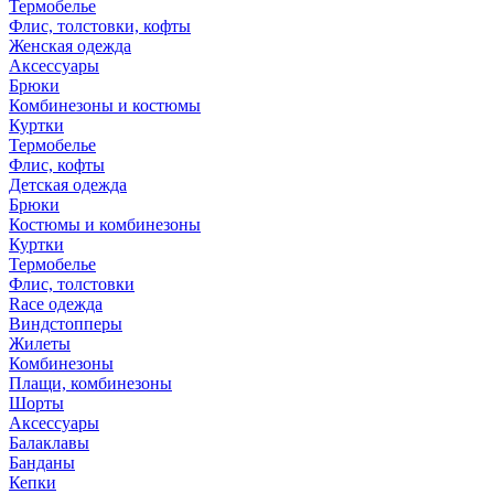
Термобелье
Флис, толстовки, кофты
Женская одежда
Аксессуары
Брюки
Комбинезоны и костюмы
Куртки
Термобелье
Флис, кофты
Детская одежда
Брюки
Костюмы и комбинезоны
Куртки
Термобелье
Флис, толстовки
Race одежда
Виндстопперы
Жилеты
Комбинезоны
Плащи, комбинезоны
Шорты
Аксессуары
Балаклавы
Банданы
Кепки