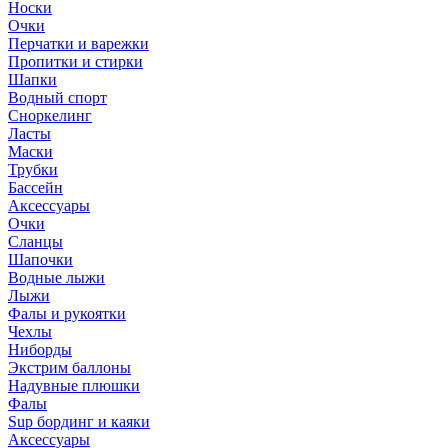
Носки
Очки
Перчатки и варежки
Пропитки и стирки
Шапки
Водный спорт
Сноркелинг
Ласты
Маски
Трубки
Бассейн
Аксессуары
Очки
Сланцы
Шапочки
Водные лыжи
Лыжи
Фалы и рукоятки
Чехлы
Ниборды
Экстрим баллоны
Надувные плюшки
Фалы
Sup бординг и каяки
Аксессуары