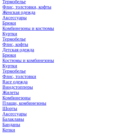
Термобелье
Флис, толстовки, кофты
Женская одежда
Аксессуары
Брюки
Комбинезоны и костюмы
Куртки
Термобелье
Флис, кофты
Детская одежда
Брюки
Костюмы и комбинезоны
Куртки
Термобелье
Флис, толстовки
Race одежда
Виндстопперы
Жилеты
Комбинезоны
Плащи, комбинезоны
Шорты
Аксессуары
Балаклавы
Банданы
Кепки