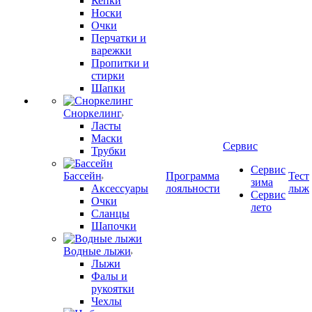
Кепки
Носки
Очки
Перчатки и
варежки
Пропитки и
стирки
Шапки
Сноркелинг
Ласты
Маски
Сервис
Трубки
Сервис
Бассейн
Программа
Тест
зима
Аксессуары
лояльности
лыж
Сервис
Очки
лето
Сланцы
Шапочки
Водные лыжи
Лыжи
Фалы и
рукоятки
Чехлы