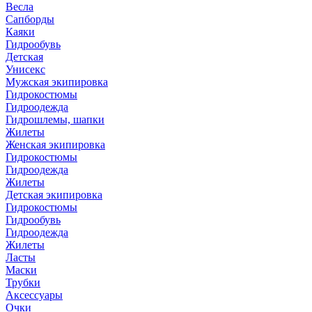
Весла
Сапборды
Каяки
Гидрообувь
Детская
Унисекс
Мужская экипировка
Гидрокостюмы
Гидроодежда
Гидрошлемы, шапки
Жилеты
Женская экипировка
Гидрокостюмы
Гидроодежда
Жилеты
Детская экипировка
Гидрокостюмы
Гидрообувь
Гидроодежда
Жилеты
Ласты
Маски
Трубки
Аксессуары
Очки