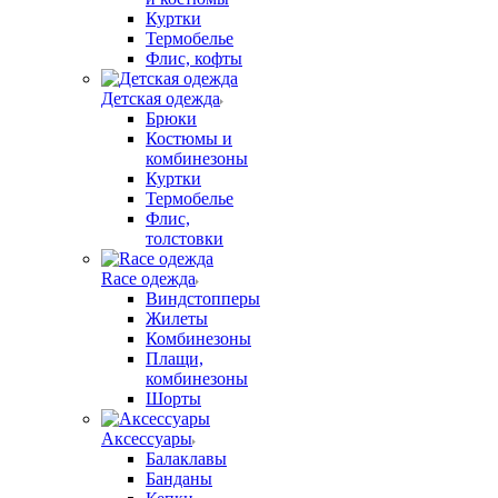
Куртки
Термобелье
Флис, кофты
Детская одежда
Брюки
Костюмы и
комбинезоны
Куртки
Термобелье
Флис,
толстовки
Race одежда
Виндстопперы
Жилеты
Комбинезоны
Плащи,
комбинезоны
Шорты
Аксессуары
Балаклавы
Банданы