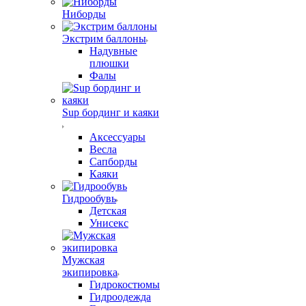
Ниборды
Экстрим баллоны
Надувные
плюшки
Фалы
Sup бординг и каяки
Аксессуары
Весла
Сапборды
Каяки
Гидрообувь
Детская
Унисекс
Мужская
экипировка
Гидрокостюмы
Гидроодежда