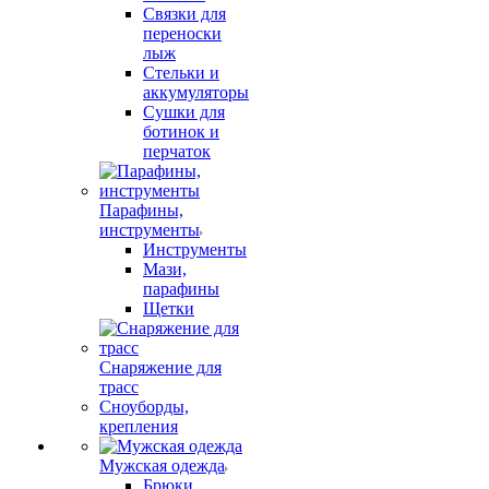
Связки для
переноски
лыж
Стельки и
аккумуляторы
Сушки для
ботинок и
перчаток
Парафины,
инструменты
Инструменты
Мази,
парафины
Щетки
Снаряжение для
трасс
Сноуборды,
крепления
Мужская одежда
Брюки