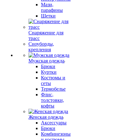
Мази,
парафины
Щетки
Снаряжение для
трасс
Сноуборды,
крепления
Мужская одежда
Брюки
Куртки
Костюмы и
сеты
Термобелье
Флис,
толстовки,
кофты
Женская одежда
Аксессуары
Брюки
Комбинезоны
и костюмы