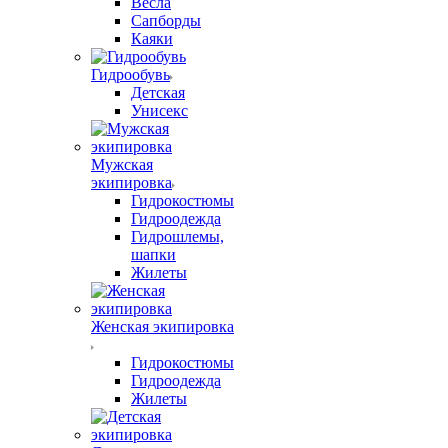
Весла
Сапборды
Каяки
Гидрообувь
Детская
Унисекс
Мужская
экипировка
Гидрокостюмы
Гидроодежда
Гидрошлемы,
шапки
Жилеты
Женская экипировка
Гидрокостюмы
Гидроодежда
Жилеты