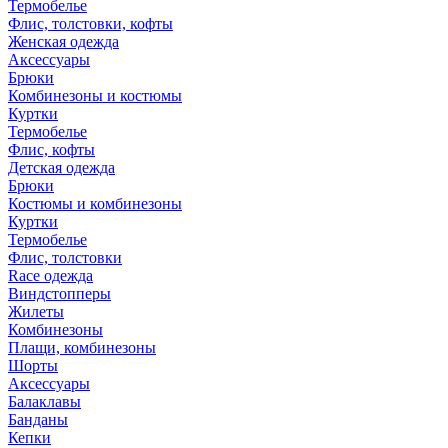
Термобелье
Флис, толстовки, кофты
Женская одежда
Аксессуары
Брюки
Комбинезоны и костюмы
Куртки
Термобелье
Флис, кофты
Детская одежда
Брюки
Костюмы и комбинезоны
Куртки
Термобелье
Флис, толстовки
Race одежда
Виндстопперы
Жилеты
Комбинезоны
Плащи, комбинезоны
Шорты
Аксессуары
Балаклавы
Банданы
Кепки