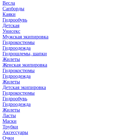
Весла
Сапборды
Каяки
Гидрообувь
Детская
Унисекс
Мужская экипировка
Гидрокостюмы
Гидроодежда
Гидрошлемы, шапки
Жилеты
Женская экипировка
Гидрокостюмы
Гидроодежда
Жилеты
Детская экипировка
Гидрокостюмы
Гидрообувь
Гидроодежда
Жилеты
Ласты
Маски
Трубки
Аксессуары
Очки