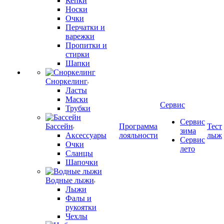
Кепки
Носки
Очки
Перчатки и
варежки
Пропитки и
стирки
Шапки
Сноркелинг
Ласты
Маски
Сервис
Трубки
Сервис
Бассейн
Программа
Тест
зима
Аксессуары
лояльности
лыж
Сервис
Очки
лето
Сланцы
Шапочки
Водные лыжи
Лыжи
Фалы и
рукоятки
Чехлы