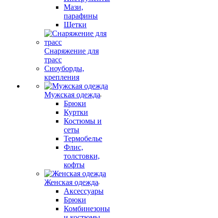
Мази,
парафины
Щетки
Снаряжение для
трасс
Сноуборды,
крепления
Мужская одежда
Брюки
Куртки
Костюмы и
сеты
Термобелье
Флис,
толстовки,
кофты
Женская одежда
Аксессуары
Брюки
Комбинезоны
и костюмы