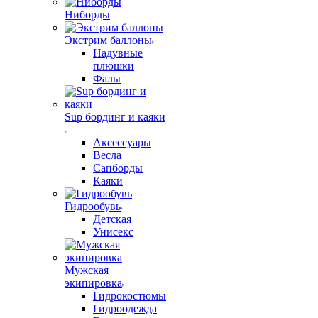
Ниборды
Экстрим баллоны
Надувные
плюшки
Фалы
Sup бординг и каяки
Аксессуары
Весла
Сапборды
Каяки
Гидрообувь
Детская
Унисекс
Мужская
экипировка
Гидрокостюмы
Гидроодежда