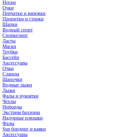
Носки
Очки
Перчатки и варежки
Пропитки и стирки
Шапки
Водный спорт
Сноркелинг
Ласты
Маски
Трубки
Бассейн
Аксессуары
Очки
Сланцы
Шапочки
Водные лыжи
Лыжи
Фалы и рукоятки
Чехлы
Ниборды
Экстрим баллоны
Надувные плюшки
Фалы
Sup бординг и каяки
Аксессуары