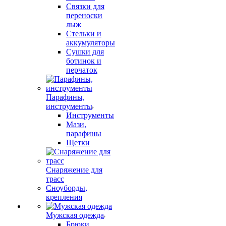
Связки для
переноски
лыж
Стельки и
аккумуляторы
Сушки для
ботинок и
перчаток
Парафины,
инструменты
Инструменты
Мази,
парафины
Щетки
Снаряжение для
трасс
Сноуборды,
крепления
Мужская одежда
Брюки