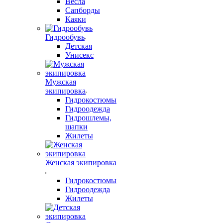
Весла
Сапборды
Каяки
Гидрообувь
Детская
Унисекс
Мужская
экипировка
Гидрокостюмы
Гидроодежда
Гидрошлемы,
шапки
Жилеты
Женская экипировка
Гидрокостюмы
Гидроодежда
Жилеты