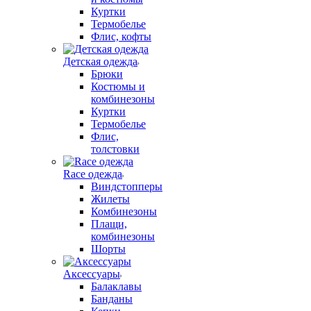
Куртки
Термобелье
Флис, кофты
Детская одежда
Брюки
Костюмы и
комбинезоны
Куртки
Термобелье
Флис,
толстовки
Race одежда
Виндстопперы
Жилеты
Комбинезоны
Плащи,
комбинезоны
Шорты
Аксессуары
Балаклавы
Банданы