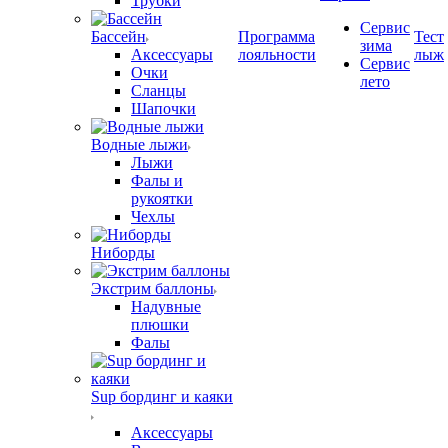
Трубки
Сервис
Бассейн
Программа
Тест
зима
Аксессуары
лояльности
лыж
Сервис
Очки
лето
Сланцы
Шапочки
Водные лыжи
Лыжи
Фалы и
рукоятки
Чехлы
Ниборды
Экстрим баллоны
Надувные
плюшки
Фалы
Sup бординг и каяки
Аксессуары